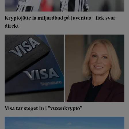
Kryptojätte la miljardbud på Juventus – fick svar
direkt
Visa tar steget in i ”vuxenkrypto”