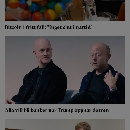
Bitcoin i fritt fall: "Inget slut i närtid"
Alla vill bli banker när Trump öppnar dörren