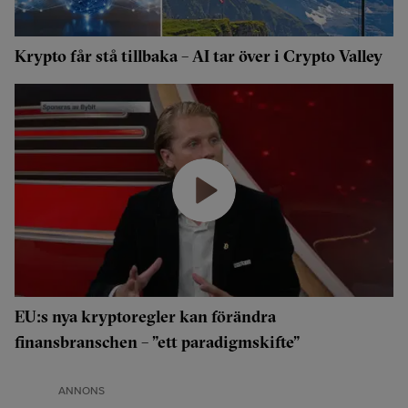
Krypto får stå tillbaka – AI tar över i Crypto Valley
EU:s nya kryptoregler kan förändra
finansbranschen – ”ett paradigmskifte”
ANNONS