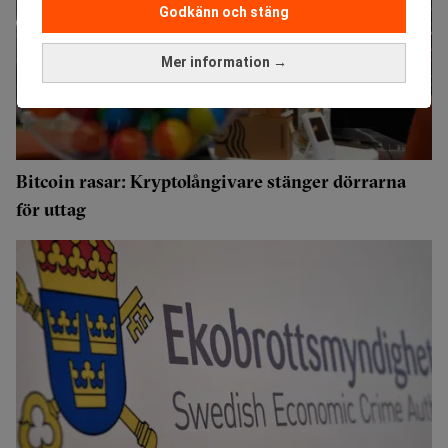
Godkänn och stäng
Mer information →
Bitcoin rasar: Kryptolångivare stänger dörrarna
för uttag