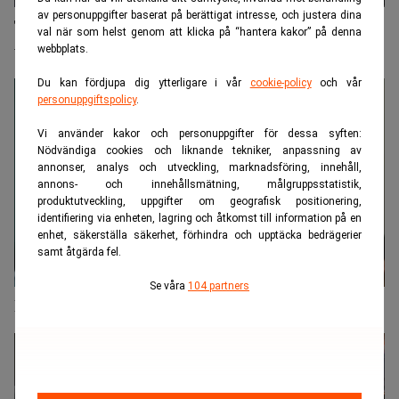
av personuppgifter baserat på berättigat intresse, och justera dina
Trumps kryptolagstiftning i kris – bankerna står i
val när som helst genom att klicka på “hantera kakor” på denna
vägen
webbplats.
Du kan fördjupa dig ytterligare i vår
cookie-policy
och vår
personuppgiftspolicy
.
Vi använder kakor och personuppgifter för dessa syften:
Nödvändiga cookies och liknande tekniker, anpassning av
annonser, analys och utveckling, marknadsföring, innehåll,
annons- och innehållsmätning, målgruppsstatistik,
produktutveckling, uppgifter om geografisk positionering,
identifiering via enheten, lagring och åtkomst till information på en
enhet, säkerställa säkerhet, förhindra och upptäcka bedrägerier
samt åtgärda fel.
Se våra
104 partners
Kryptobolagets abrupta drag – byter vd