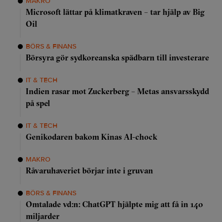
MAKRO
Microsoft lättar på klimatkraven – tar hjälp av Big
Oil
BÖRS & FINANS
Börsyra gör sydkoreanska spädbarn till investerare
IT & TECH
Indien rasar mot Zuckerberg – Metas ansvarsskydd
på spel
IT & TECH
Genikodaren bakom Kinas AI-chock
MAKRO
Råvaruhaveriet börjar inte i gruvan
BÖRS & FINANS
Omtalade vd:n: ChatGPT hjälpte mig att få in 140
miljarder