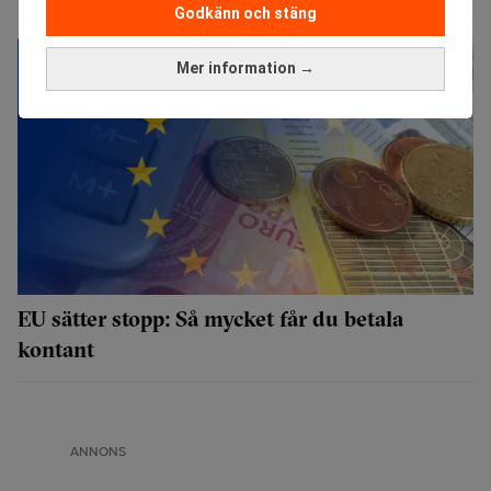
Godkänn och stäng
Mer information →
EU sätter stopp: Så mycket får du betala
kontant
ANNONS