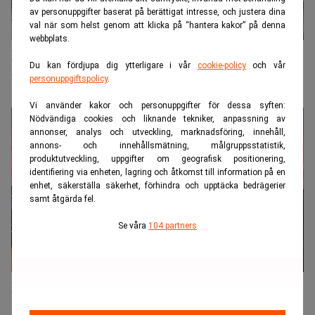
av personuppgifter baserat på berättigat intresse, och justera dina
val när som helst genom att klicka på “hantera kakor” på denna
webbplats.
Bankernas AI-larm: Säljer av miljardskulder
Du kan fördjupa dig ytterligare i vår
cookie-policy
och vår
med skräpstatus
personuppgiftspolicy
.
Vi använder kakor och personuppgifter för dessa syften:
Nödvändiga cookies och liknande tekniker, anpassning av
annonser, analys och utveckling, marknadsföring, innehåll,
annons- och innehållsmätning, målgruppsstatistik,
produktutveckling, uppgifter om geografisk positionering,
identifiering via enheten, lagring och åtkomst till information på en
enhet, säkerställa säkerhet, förhindra och upptäcka bedrägerier
samt åtgärda fel.
Se våra
104 partners
Nya hotet mot bankerna stavas AI och inte
kredit