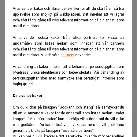
Vi använder kakor och liknande tekniker för att du ska få en så bra
upplevelse som möjligt på webbplatsen. Det innebär att vi lagrar
och/eller får tillgång till viss relevant information på din enhet, som
mobil eller dator.
Vi använder också kakor från olika partners för vissa av
ändamålen som listas nedan som innebär att vår partners
och/eller får tillgång till viss relevant information på din enhet, som
mobil eller dator. Vi och våra
partners
använder.
"Bankernas år" när Wall Street går mot ett
Användning av kakor innebär att vi behandlar personuppgifter som
nytt bonuslyft
IP-adress, unika identifierare och beteendedata. Vår behandling av
personuppgifter sker med samtycke eller berättigat intresse som
laglig grund.
Dina val av kakor
Om du klickar på knappen “Godkänn och stäng” så samtycker du
till att vi använder kakor för de ändamål som listas nedan. Under
knappen “Mer information” kan du välja vilka ändamål du vill neka
eller godkänna. Du kan också välja vilka partners du vill godkänna
genom att klicka på knappen “visa våra partners”.
Du kan när du vill återkalla ditt samtycke, invända mot behandling