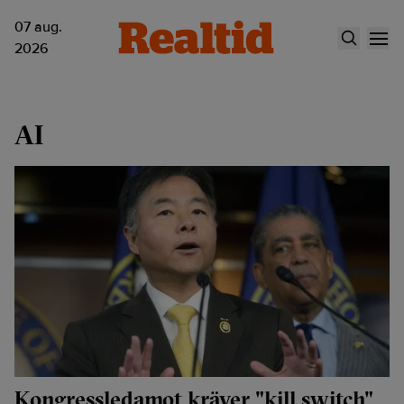
07 aug.
2026
AI
Kongressledamot kräver "kill switch"