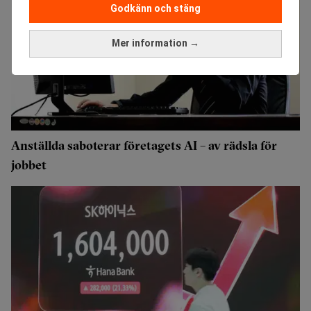
Godkänn och stäng
Mer information →
Anställda saboterar företagets AI – av rädsla för
jobbet