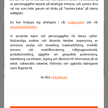
av personuppgifter baserat på berättigat intresse, och justera dina
val när som helst genom att klicka på “hantera kakor” på denna
OpenAI sänker priserna – fler kan följa efter
webbplats.
Du kan fördjupa dig ytterligare i vår
cookie-policy
och vår
personuppgiftspolicy
.
Vi använder kakor och personuppgifter för dessa syften:
Nödvändiga cookies och liknande tekniker, anpassning av
annonser, analys och utveckling, marknadsföring, innehåll,
annons- och innehållsmätning, målgruppsstatistik,
produktutveckling, uppgifter om geografisk positionering,
identifiering via enheten, lagring och åtkomst till information på en
enhet, säkerställa säkerhet, förhindra och upptäcka bedrägerier
samt åtgärda fel.
Se våra
104 partners
Tysk dom mot AI-musik kan få globala
konsekvenser