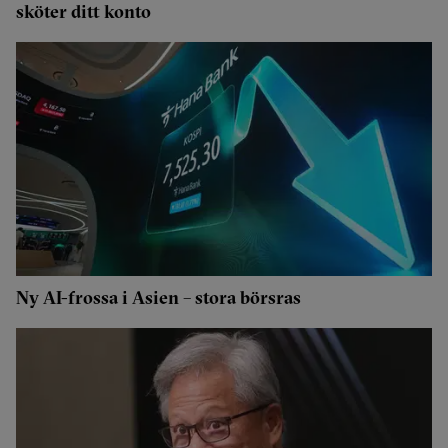
sköter ditt konto
Ny AI-frossa i Asien – stora börsras