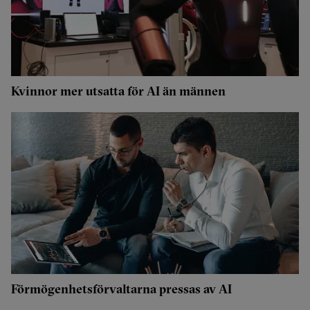
Kvinnor mer utsatta för AI än männen
Förmögenhetsförvaltarna pressas av AI