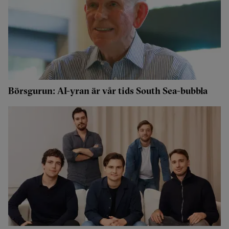
Börsgurun: AI-yran är vår tids South Sea-bubbla