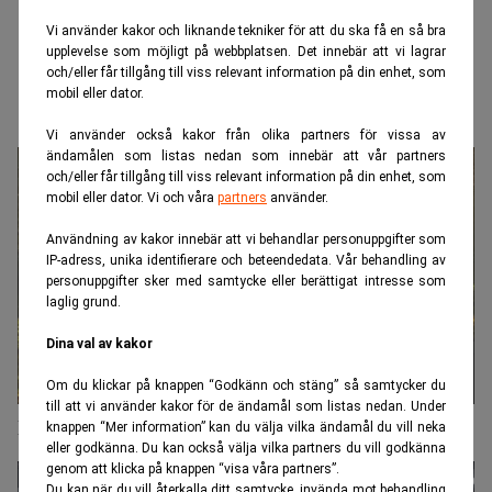
Vi använder kakor och liknande tekniker för att du ska få en så bra
upplevelse som möjligt på webbplatsen. Det innebär att vi lagrar
och/eller får tillgång till viss relevant information på din enhet, som
mobil eller dator.
Vi använder också kakor från olika partners för vissa av
ändamålen som listas nedan som innebär att vår partners
och/eller får tillgång till viss relevant information på din enhet, som
mobil eller dator. Vi och våra
partners
använder.
Användning av kakor innebär att vi behandlar personuppgifter som
IP-adress, unika identifierare och beteendedata. Vår behandling av
personuppgifter sker med samtycke eller berättigat intresse som
laglig grund.
Dina val av kakor
Om du klickar på knappen “Godkänn och stäng” så samtycker du
till att vi använder kakor för de ändamål som listas nedan. Under
Ny svensk gruva kan bli avgörande för Europa
knappen “Mer information” kan du välja vilka ändamål du vill neka
eller godkänna. Du kan också välja vilka partners du vill godkänna
genom att klicka på knappen “visa våra partners”.
Du kan när du vill återkalla ditt samtycke, invända mot behandling