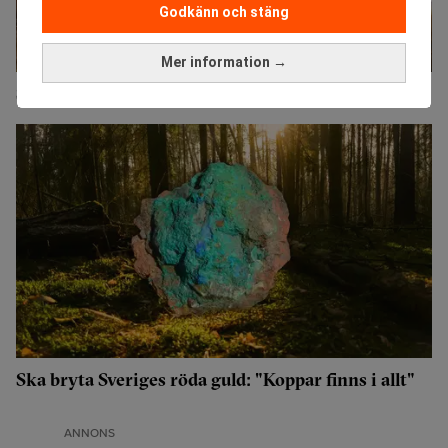
Godkänn och stäng
Mer information →
Skifte för råvaror: Vete hetare än guld
Ska bryta Sveriges röda guld: "Koppar finns i allt"
ANNONS