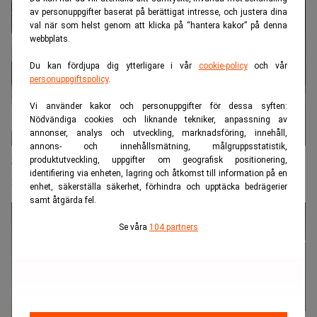
av personuppgifter baserat på berättigat intresse, och justera dina
val när som helst genom att klicka på “hantera kakor” på denna
webbplats.
Du kan fördjupa dig ytterligare i vår
cookie-policy
och vår
personuppgiftspolicy
.
Vi använder kakor och personuppgifter för dessa syften:
Nödvändiga cookies och liknande tekniker, anpassning av
annonser, analys och utveckling, marknadsföring, innehåll,
annons- och innehållsmätning, målgruppsstatistik,
Slut om 2 månader – USA bränner kritiska råvaror
produktutveckling, uppgifter om geografisk positionering,
identifiering via enheten, lagring och åtkomst till information på en
i rekordfart
enhet, säkerställa säkerhet, förhindra och upptäcka bedrägerier
samt åtgärda fel.
Se våra
104 partners