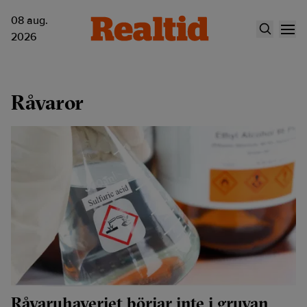
08 aug.
2026
Råvaror
Råvaruhaveriet börjar inte i gruvan