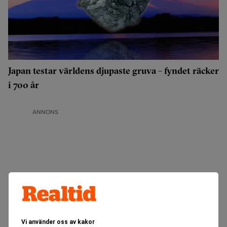
Japan testar världens djupaste gruva – fyndet räcker
i 700 år
ANNONS
Vi använder oss av kakor