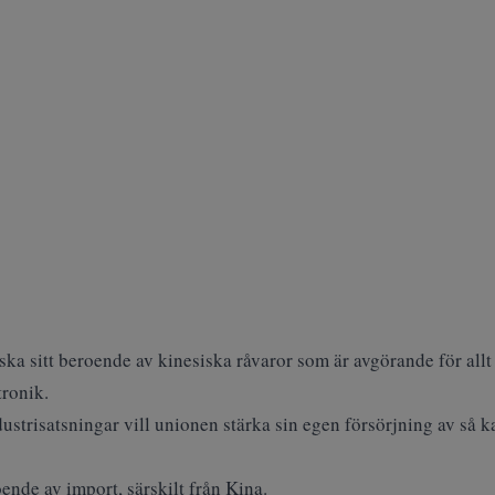
ka sitt beroende av kinesiska råvaror som är avgörande för allt f
tronik.
strisatsningar vill unionen stärka sin egen försörjning av så k
nde av import, särskilt från Kina.