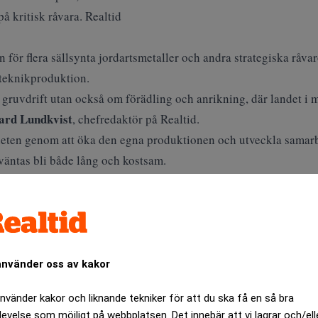
å kritisk råvara. Realtid
för flera sällsynta jordartsmetaller och andra strategiska råv
teknikproduktion.
 gruvdrift utan också om förädling och anrikning, där landet i 
ard Lundkvist
, chefredaktör på Realtid.
heten genom att öka den egna produktionen och utveckla samar
väntas bli både lång och kostsam.
ANNONS
använder oss av kakor
använder kakor och liknande tekniker för att du ska få en så bra
levelse som möjligt på webbplatsen. Det innebär att vi lagrar och/ell