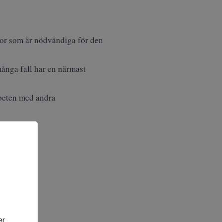
aror som är nödvändiga för den
många fall har en närmast
beten med andra
er