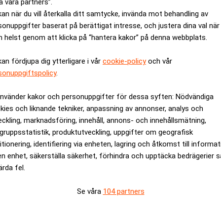
illigt från Kina kan bli dyrare om de i stället produceras inom
a våra partners”.
kan när du vill återkalla ditt samtycke, invända mot behandling av
sonuppgifter baserat på berättigat intresse, och justera dina val när
ANNONS
 helst genom att klicka på “hantera kakor” på denna webbplats.
kan fördjupa dig ytterligare i vår
cookie-policy
och vår
sonuppgiftspolicy
.
använder kakor och personuppgifter för dessa syften: Nödvändiga
kies och liknande tekniker, anpassning av annonser, analys och
eckling, marknadsföring, innehåll, annons- och innehållsmätning,
gruppsstatistik, produktutveckling, uppgifter om geografisk
itionering, identifiering via enheten, lagring och åtkomst till informa
en enhet, säkerställa säkerhet, förhindra och upptäcka bedrägerier 
ärda fel.
Se våra
104 partners
er upp guldet. Dagens PS