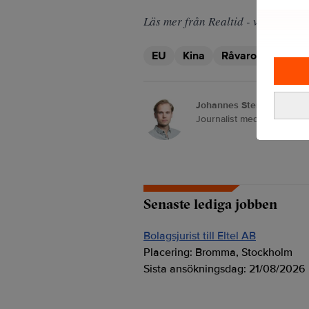
Läs mer från Realtid - vårt nyhets
EU
Kina
Råvaror
Johannes Stenlund
Journalist med fokus på e
Senaste lediga jobben
Bolagsjurist till Eltel AB
Placering:
Bromma, Stockholm
Sista ansökningsdag:
21/08/2026