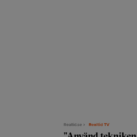
Realtid.se
Realtid TV
”Använd tekniken 