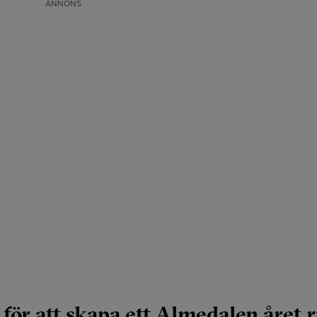
ANNONS
för att skapa ett Almedalen året 