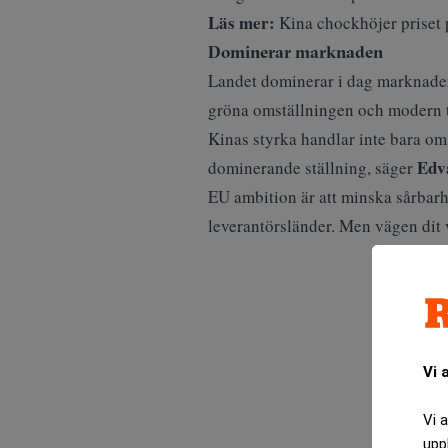
Läs mer:
Kina chockhöjer priset p
Dominerar marknaden
Landet dominerar i dag marknaden 
gröna omställningen och modern 
Kinas styrka handlar inte bara om
Edv
dominerande ställning, säger
EU ambition är att minska sårbar
leverantörsländer. Men vägen dit 
Vi 
Vi 
upp