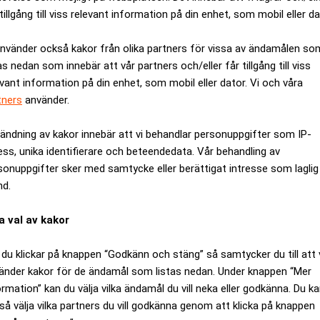
tillgång till viss relevant information på din enhet, som mobil eller da
använder också kakor från olika partners för vissa av ändamålen so
as nedan som innebär att vår partners och/eller får tillgång till viss
evant information på din enhet, som mobil eller dator. Vi och våra
tners
använder.
eranskedjor i många fall ännu inte existerar. Att öppna nya gru
ändning av kakor innebär att vi behandlar personuppgifter som IP-
ar och långa tillståndsprocesser.
ess, unika identifierare och beteendedata. Vår behandling av
Kina och väst upp om framtiden. Realtid
sonuppgifter sker med samtycke eller berättigat intresse som laglig
nd.
nd Sverige, kan det ta många år innan nya gruvprojekt får grönt l
a val av kakor
 byggt upp sin position på marknaden.
du klickar på knappen “Godkänn och stäng” så samtycker du till att 
era tillfällen kunnat pressa konkurrerande projekt genom att ö
änder kakor för de ändamål som listas nedan. Under knappen “Mer
gar i andra delar av världen mindre lönsamma.
ormation” kan du välja vilka ändamål du vill neka eller godkänna. Du k
ka företag och konsumenter får vänja sig vid högre kostnader.
så välja vilka partners du vill godkänna genom att klicka på knappen