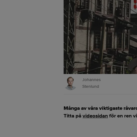
Johannes
Stenlund
Många av våra viktigaste råvaro
Titta på
videosidan
för en ren 