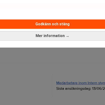
brev är kostnadsfritt:
Prenumerera
Godkänn och stäng
Mer information →
konomi och näringslivsfrågor.
Medarbetare inom Intern styrni
Sista ansökningsdag:
13/06/