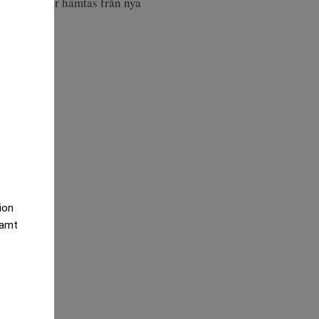
 Europa eller hämtas från nya
tion
samt