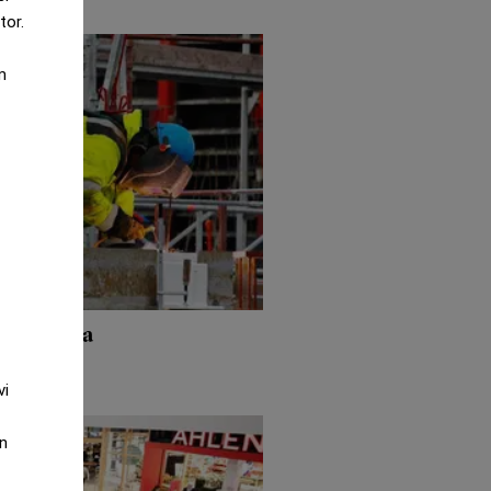
tor.
m
n att rusa
vi
an