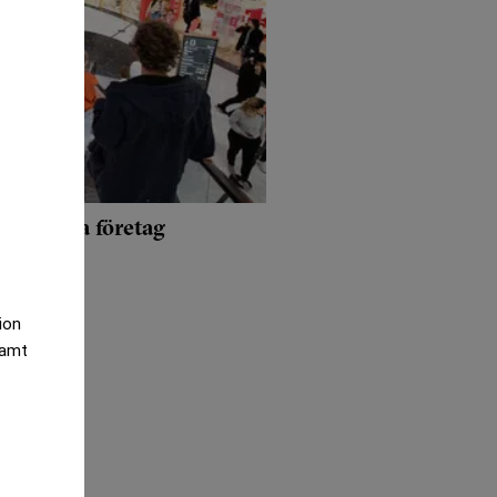
 svenska företag
tion
samt