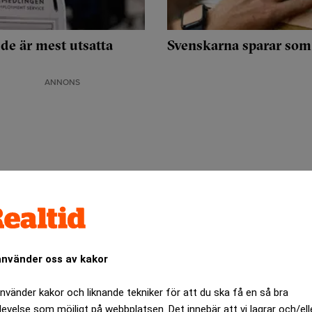
 de är mest utsatta
Svenskarna sparar som 
ANNONS
använder oss av kakor
använder kakor och liknande tekniker för att du ska få en så bra
levelse som möjligt på webbplatsen. Det innebär att vi lagrar och/ell