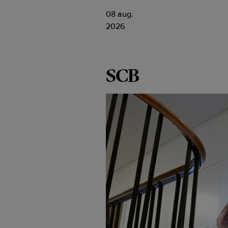
08 aug.
2026
SCB