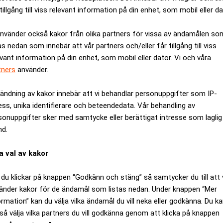
tillgång till viss relevant information på din enhet, som mobil eller da
använder också kakor från olika partners för vissa av ändamålen so
as nedan som innebär att vår partners och/eller får tillgång till viss
evant information på din enhet, som mobil eller dator. Vi och våra
tners
använder.
ändning av kakor innebär att vi behandlar personuppgifter som IP-
ess, unika identifierare och beteendedata. Vår behandling av
sonuppgifter sker med samtycke eller berättigat intresse som laglig
nd.
ar – de får en större
Elpriserna får byggnota
a val av kakor
du klickar på knappen “Godkänn och stäng” så samtycker du till att 
änder kakor för de ändamål som listas nedan. Under knappen “Mer
ormation” kan du välja vilka ändamål du vill neka eller godkänna. Du k
så välja vilka partners du vill godkänna genom att klicka på knappen