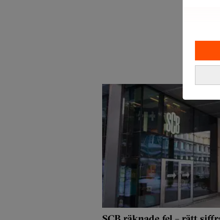
SCB räknade fel – rätt sif