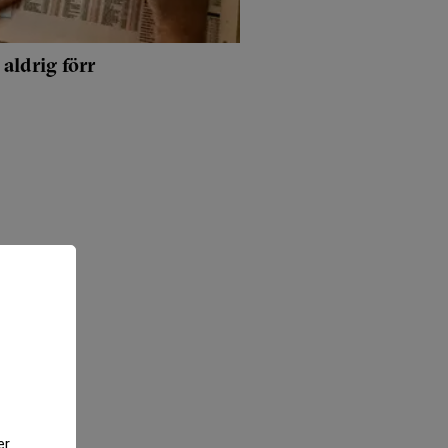
aldrig förr
er