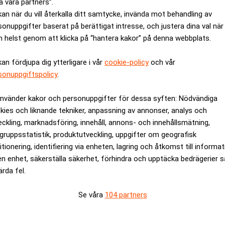
a våra partners”.
kan när du vill återkalla ditt samtycke, invända mot behandling av
sonuppgifter baserat på berättigat intresse, och justera dina val när
 helst genom att klicka på “hantera kakor” på denna webbplats.
kan fördjupa dig ytterligare i vår
cookie-policy
och vår
sonuppgiftspolicy
.
använder kakor och personuppgifter för dessa syften: Nödvändiga
ast långsamt
Lönsamheten stärks för
kies och liknande tekniker, anpassning av annonser, analys och
eckling, marknadsföring, innehåll, annons- och innehållsmätning,
ANNONS
gruppsstatistik, produktutveckling, uppgifter om geografisk
itionering, identifiering via enheten, lagring och åtkomst till informa
en enhet, säkerställa säkerhet, förhindra och upptäcka bedrägerier 
ärda fel.
Se våra
104 partners