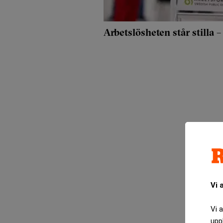
Arbetslösheten står stilla –
Vi 
Vi 
upp