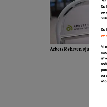
“vis
Du 
per
som
Du 
per
Vi 
Arbetslösheten sjunker – f
coo
utv
mål
pos
på 
åtg