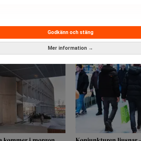
Godkänn och stäng
Mer information →
fra kommer i morgon
Konjunkturen ljusnar –