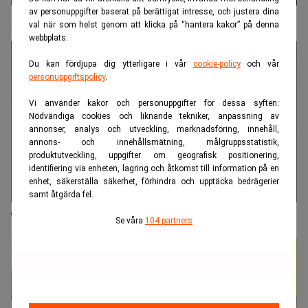
av personuppgifter baserat på berättigat intresse, och justera dina
Riksbanken: Då lutar det åt räntehöjning
val när som helst genom att klicka på “hantera kakor” på denna
webbplats.
Du kan fördjupa dig ytterligare i vår
cookie-policy
och vår
personuppgiftspolicy
.
Vi använder kakor och personuppgifter för dessa syften:
Nödvändiga cookies och liknande tekniker, anpassning av
annonser, analys och utveckling, marknadsföring, innehåll,
annons- och innehållsmätning, målgruppsstatistik,
produktutveckling, uppgifter om geografisk positionering,
identifiering via enheten, lagring och åtkomst till information på en
enhet, säkerställa säkerhet, förhindra och upptäcka bedrägerier
samt åtgärda fel.
Thedéen: Dags att utreda e-kronan igen
Se våra
104 partners