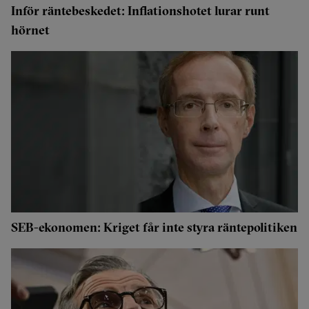
Inför räntebeskedet: Inflationshotet lurar runt
hörnet
SEB-ekonomen: Kriget får inte styra räntepolitiken