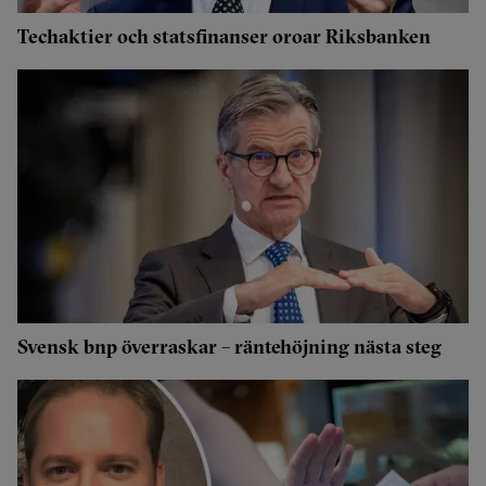
Techaktier och statsfinanser oroar Riksbanken
Svensk bnp överraskar – räntehöjning nästa steg