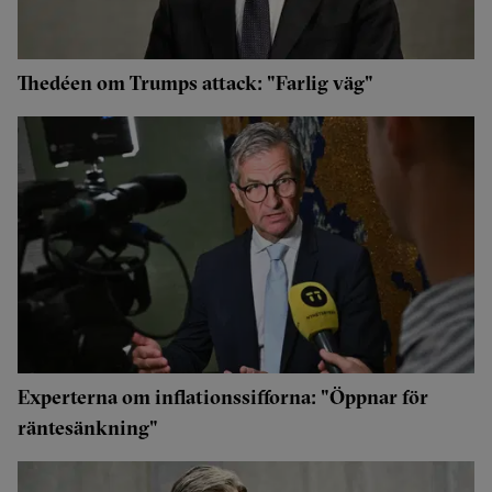
Thedéen om Trumps attack: "Farlig väg"
Experterna om inflationssifforna: "Öppnar för
räntesänkning"