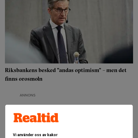
Riksbankens besked "andas optimism" – men det
finns orosmoln
ANNONS
Vi använder oss av kakor