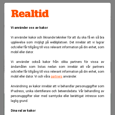
Därför blir du aldrig nöjd med dina köp
Vi använder oss av kakor
Vi använder kakor och liknande tekniker för att du ska få en så bra
upplevelse som möjligt på webbplatsen. Det innebär att vi lagrar
och/eller får tillgång till viss relevant information på din enhet, som
mobil eller dator.
Vi använder också kakor från olika partners för vissa av
ändamålen som listas nedan som innebär att vår partners
och/eller får tillgång till viss relevant information på din enhet, som
mobil eller dator. Vi och våra
partners
använder.
Skogman: "80 procent går ut på att få tillbaka
pengarna"
Användning av kakor innebär att vi behandlar personuppgifter som
IP-adress, unika identifierare och beteendedata. Vår behandling av
personuppgifter sker med samtycke eller berättigat intresse som
laglig grund.
Dina val av kakor