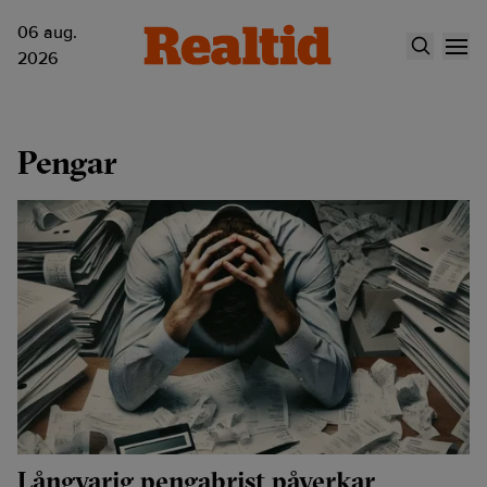
06 aug.
2026
Pengar
Långvarig pengabrist påverkar