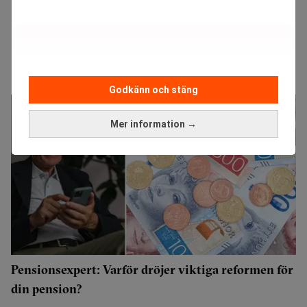
Godkänn och stäng
Mer information →
Pensionsexpert: Varför dröjer viktiga reformen för
din pension?