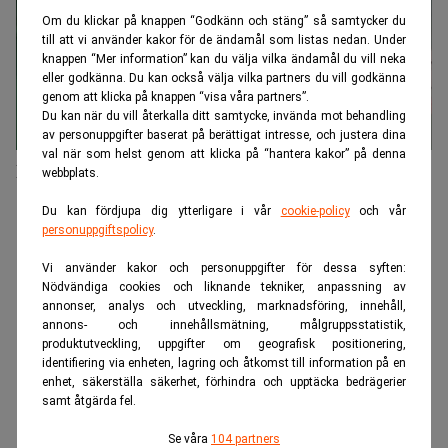
Om du klickar på knappen “Godkänn och stäng” så samtycker du
till att vi använder kakor för de ändamål som listas nedan. Under
knappen “Mer information” kan du välja vilka ändamål du vill neka
eller godkänna. Du kan också välja vilka partners du vill godkänna
genom att klicka på knappen “visa våra partners”.
Du kan när du vill återkalla ditt samtycke, invända mot behandling
av personuppgifter baserat på berättigat intresse, och justera dina
val när som helst genom att klicka på “hantera kakor” på denna
Hushållen tror inte på mer pengar i plånboken
webbplats.
Du kan fördjupa dig ytterligare i vår
cookie-policy
och vår
ANNONS
personuppgiftspolicy
.
Vi använder kakor och personuppgifter för dessa syften:
Nödvändiga cookies och liknande tekniker, anpassning av
annonser, analys och utveckling, marknadsföring, innehåll,
annons- och innehållsmätning, målgruppsstatistik,
produktutveckling, uppgifter om geografisk positionering,
identifiering via enheten, lagring och åtkomst till information på en
enhet, säkerställa säkerhet, förhindra och upptäcka bedrägerier
samt åtgärda fel.
Se våra
104 partners