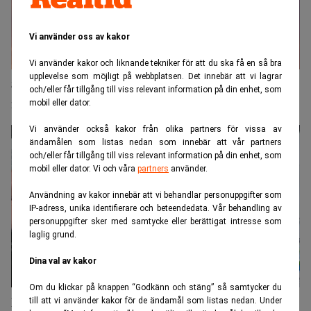
Vi använder oss av kakor
Vi använder kakor och liknande tekniker för att du ska få en så bra
upplevelse som möjligt på webbplatsen. Det innebär att vi lagrar
Stormar, sol och elprisras: Europas energimarknad
och/eller får tillgång till viss relevant information på din enhet, som
i vilda kast
mobil eller dator.
Vi använder också kakor från olika partners för vissa av
ändamålen som listas nedan som innebär att vår partners
och/eller får tillgång till viss relevant information på din enhet, som
mobil eller dator. Vi och våra
partners
använder.
Användning av kakor innebär att vi behandlar personuppgifter som
IP-adress, unika identifierare och beteendedata. Vår behandling av
personuppgifter sker med samtycke eller berättigat intresse som
laglig grund.
Dina val av kakor
Om du klickar på knappen “Godkänn och stäng” så samtycker du
Elpriset kan skjuta i höjden – grannen kan vara
till att vi använder kakor för de ändamål som listas nedan. Under