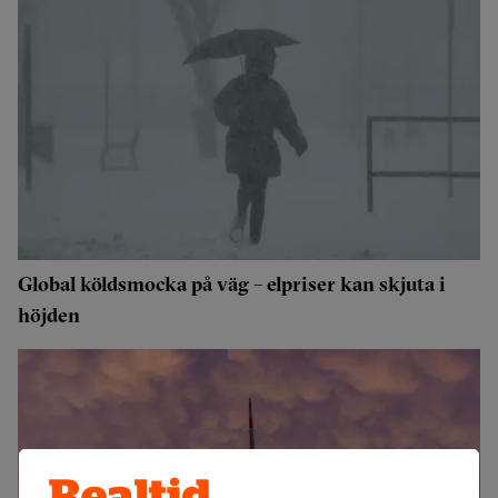
Global köldsmocka på väg – elpriser kan skjuta i
höjden