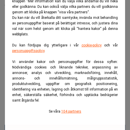
knappen “Mer information” kan du välja vilka ändamål du vill neka
orsaken
eller godkänna. Du kan också välja vilka partners du vill godkänna
genom att klicka på knappen “visa våra partners”.
Du kan när du vill återkalla ditt samtycke, invända mot behandling
ANNONS
av personuppgifter baserat på berättigat intresse, och justera dina
val när som helst genom att klicka på “hantera kakor” på denna
webbplats.
Du kan fördjupa dig ytterligare i vår
cookie-policy
och vår
personuppgiftspolicy
.
Vi använder kakor och personuppgifter för dessa syften:
Nödvändiga cookies och liknande tekniker, anpassning av
annonser, analys och utveckling, marknadsföring, innehåll,
annons- och innehållsmätning, målgruppsstatistik,
produktutveckling, uppgifter om geografisk positionering,
identifiering via enheten, lagring och åtkomst till information på en
enhet, säkerställa säkerhet, förhindra och upptäcka bedrägerier
samt åtgärda fel.
Se våra
104 partners