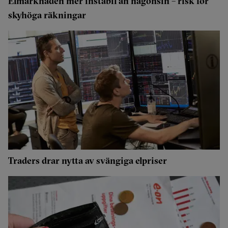
Elmarknaden mer instabil än någonsin – risk för
skyhöga räkningar
Traders drar nytta av svängiga elpriser