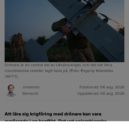
Drönare är en central del av Ukraina-kriget, och det har flera
colombianska rebeller tagit fasta på. (Foto: Evgeniy Maloletka
/AP/TT).
Johannes
Publicerad:
06 aug. 2026
Stenlund
Uppdaterad:
06 aug. 2026
Att lära sig krigföring med drönare kan vara
avgörande i en konflikt. Det vet colombianska
gerillasoldater som åker till Ukraina för att lära sig,