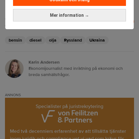
Mer information →
Läs mer från Realtid - vårt nyhetsbrev
Prenumerera
är kostnadsfritt:
bensin
diesel
olja
Ryssland
Ukraina
Karin Andersen
Ekonomijournalist med inriktning på ekonomi och
breda samhällsfrågor.
ANNONS
Specialister på juristrekrytering
Med två decenniers erfarenhet av att tillsätta tjänster
inom juridik och compliance vet vi vad som krävs för