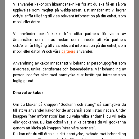
kvar på den ryska marknaden i stället för att säljas
Vi använder kakor och liknande tekniker för att du ska få en så bra
utomlands.
upplevelse som möjligt på webbplatsen. Det innebär att vi lagrar
och/eller får tillgång till viss relevant information på din enhet, som
Läs också:
Klart: Stridsvagnstillverkare till börsen –
mobil eller dator.
Realtid
Vi använder också kakor från olika partners för vissa av
Läs mer:
Många riskerar kraftiga inkomstfall när
ändamålen som listas nedan som innebär att vår partners
tjänstepensionen upphör. E55
och/eller får tillgång till viss relevant information på din enhet, som
mobil eller dator. Vi och våra
partners
använder.
ANNONS
Användning av kakor innebär att vi behandlar personuppgifter som
IP-adress, unika identifierare och beteendedata. Vår behandling av
personuppgifter sker med samtycke eller berättigat intresse som
laglig grund.
Dina val av kakor
Om du klickar på knappen “Godkänn och stäng” så samtycker du
till att vi använder kakor för de ändamål som listas nedan. Under
knappen “Mer information” kan du välja vilka ändamål du vill neka
eller godkänna. Du kan också välja vilka partners du vill godkänna
genom att klicka på knappen “visa våra partners”.
Du kan när du vill återkalla ditt samtycke, invända mot behandling