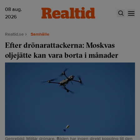
08 aug.
2026
Realtid.se
Samhälle
Efter drönarattackerna: Moskvas
oljejätte kan vara borta i månader
Genrebild: Militär drönare. Bilden har ingen direkt koppling till den