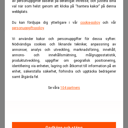
av personuppgifter baserat på berättigat intresse, och justera dina
val när som helst genom att klicka på “hantera kakor” på denna
webbplats.
Du kan fördjupa dig ytterligare i vår
cookie-policy
och vår
personuppgiftspolicy
.
ANNONS
Vi använder kakor och personuppgifter för dessa syften:
Nödvändiga cookies och liknande tekniker, anpassning av
annonser, analys och utveckling, marknadsföring, innehåll,
annons- och innehållsmätning, målgruppsstatistik,
produktutveckling, uppgifter om geografisk positionering,
identifiering via enheten, lagring och åtkomst till information på en
enhet, säkerställa säkerhet, förhindra och upptäcka bedrägerier
samt åtgärda fel.
Se våra
104 partners
Godkänn och stäng