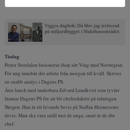
Viggos dagbok: Då blev jag irriterad
på miljardbygget i Slakthusområdet
Tisdag
Petter Stordalen fusionerar ihop sitt Ving med Norwegian.
För mig innebär det arbete från morgon till kväll. Skriver
en snabb analys i Dagens PS.
Äter lunch med underbara
Edvard Lundkvist
som tyvärr
lämnar Dagens PS för att bli chefredaktör på
tidningen
Skogen.
Han är ett levande bevis på
Staffan Heimersons
devis
: Man ska vara snäll mot de unga, snart är de din
chef.