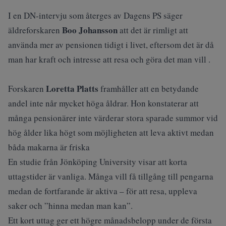
I en DN‑intervju som återges av Dagens PS
säger
Boo Johansson
äldreforskaren
att det är rimligt att
använda mer av pensionen tidigt i livet, eftersom det är då
man har kraft och intresse att resa och göra det man vill .
Loretta Platts
Forskaren
framhåller att en betydande
andel inte når mycket höga åldrar. Hon konstaterar att
många pensionärer inte värderar stora sparade summor vid
hög ålder lika högt som möjligheten att leva aktivt medan
båda makarna är friska
En studie från Jönköping University
visar att korta
uttagstider är vanliga. Många vill få tillgång till pengarna
medan de fortfarande är aktiva – för att resa, uppleva
saker och ”hinna medan man kan”.
Ett kort uttag ger ett högre månadsbelopp under de första