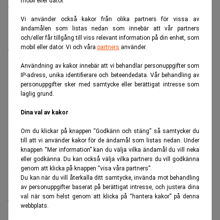
mobil eller dator.
områden utmed Gröna linjen inom kort. Att leva i en
storstad innebär alltså att man lever i ett konstant
Vi använder också kakor från olika partners för vissa av
ändamålen som listas nedan som innebär att vår partners
byggkaos. Men ändå, jag älskar att bo i Stockholm, som är
och/eller får tillgång till viss relevant information på din enhet, som
en av världens bästa städer. Speciellt på sommaren.
mobil eller dator. Vi och våra
partners
använder.
Men som tjänstemannen säger: undvik att köpa hus eller
Användning av kakor innebär att vi behandlar personuppgifter som
lägenheter de närmaste tio åren utmed Gröna linjen. Vi i
IP-adress, unika identifierare och beteendedata. Vår behandling av
personuppgifter sker med samtycke eller berättigat intresse som
Sköndal, som helt saknar tunnelbana, kan alltså fortsätta
laglig grund.
att cykla till stan precis som tidigare.
Dina val av kakor
Måndag
Om du klickar på knappen “Godkänn och stäng” så samtycker du
Möte om vår snusgala. Den närmar sig, men man vet aldrig
till att vi använder kakor för de ändamål som listas nedan. Under
knappen “Mer information” kan du välja vilka ändamål du vill neka
förrän den är över om den verkligen blev av.
eller godkänna. Du kan också välja vilka partners du vill godkänna
Äter lunch med
David Ingnäs
på Riche. Alltid ett
genom att klicka på knappen “visa våra partners”.
Du kan när du vill återkalla ditt samtycke, invända mot behandling
privilegium att få samtala med en så smart
av personuppgifter baserat på berättigat intresse, och justera dina
val när som helst genom att klicka på “hantera kakor” på denna
ekonomiskribent. Vi skvallrar om högt och lågt.
webbplats.
Därefter kommer
Lina Skandevall
till bord 14 och hon