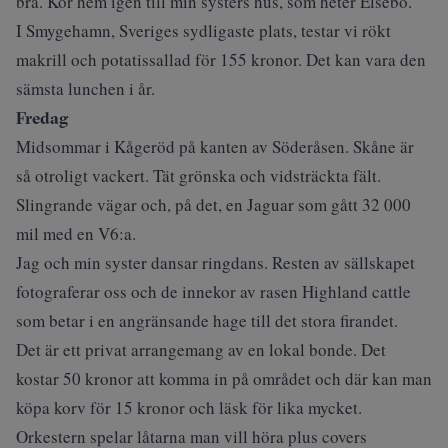
bra. Kör hem igen till min systers hus, som heter Elsebo.
I Smygehamn, Sveriges sydligaste plats, testar vi rökt
makrill och potatissallad för 155 kronor. Det kan vara den
sämsta lunchen i år.
Fredag
Midsommar i Kågeröd på kanten av Söderåsen. Skåne är
så otroligt vackert. Tät grönska och vidsträckta fält.
Slingrande vägar och, på det, en Jaguar som gått 32 000
mil med en V6:a.
Jag och min syster dansar ringdans. Resten av sällskapet
fotograferar oss och de innekor av rasen Highland cattle
som betar i en angränsande hage till det stora firandet.
Det är ett
privat arrangemang av en lokal bonde.
Det
kostar 50 kronor att komma in på området och där kan man
köpa korv för 15 kronor och läsk för lika mycket.
Orkestern spelar låtarna man vill höra plus covers