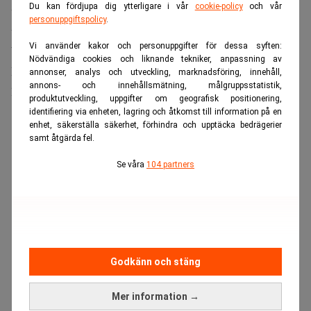
Du kan fördjupa dig ytterligare i vår
cookie-policy
och vår
verkar inte helt ointresserad av att göra den stora
personuppgiftspolicy
.
upplevelsegalan med mig, Emmelie Johansson och Perfect
Vi använder kakor och personuppgifter för dessa syften:
Weekend. Vi vill utveckla
Perfect Weekend Awards
och
Nödvändiga cookies och liknande tekniker, anpassning av
Dagens PS Hospitality Event till något större. Men det är
annonser, analys och utveckling, marknadsföring, innehåll,
annons- och innehållsmätning, målgruppsstatistik,
långt kvar. Som med alla stora planer.
produktutveckling, uppgifter om geografisk positionering,
identifiering via enheten, lagring och åtkomst till information på en
ANNONS
enhet, säkerställa säkerhet, förhindra och upptäcka bedrägerier
samt åtgärda fel.
Se våra
104 partners
Godkänn och stäng
Mer information →