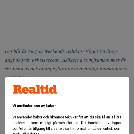
Det här är Perfect Weekends redaktör Viggo Cavlings
dagbok från arbetsveckan. Åsikterna som framkommer är
skribentens och återspeglar inte nödvändigt redaktionens
uppfattning.
Söndag
Lunch i Sköndal med en offentligt anställd tjänsteman och
hans hustru. Får veta att
SL planerar att laga alla broar
Vi använder oss av kakor
utmed Gröna linjen. Det kommer att ta många år och
Vi använder kakor och liknande tekniker för att du ska få en så bra
innebär att det helvete som nu råder på Götgatan bland
upplevelse som möjligt på webbplatsen. Det innebär att vi lagrar
annat kommer att drabba Sankt Eriksbron och alla
och/eller får tillgång till viss relevant information på din enhet, som