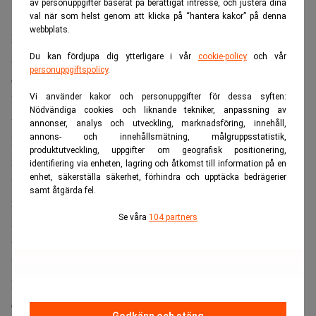
av personuppgifter baserat på berättigat intresse, och justera dina
val när som helst genom att klicka på “hantera kakor” på denna
webbplats.
Ny forskning från Federal Reserve Bank of New York visar
att 35 procent av tjänsteföretagen i New York-regionen
Du kan fördjupa dig ytterligare i vår
cookie-policy
och vår
personuppgiftspolicy
.
omskolar sina anställda
i stället för att säga upp dem, och
bara en procent har hittills genomfört AI-relaterade
Vi använder kakor och personuppgifter för dessa syften:
Nödvändiga cookies och liknande tekniker, anpassning av
uppsägningar.
annonser, analys och utveckling, marknadsföring, innehåll,
annons- och innehållsmätning, målgruppsstatistik,
Däremot riskerar nyexaminerade att drabbas hårdast,
produktutveckling, uppgifter om geografisk positionering,
minskade nyanställningar till följd av AI är koncentrerade
identifiering via enheten, lagring och åtkomst till information på en
enhet, säkerställa säkerhet, förhindra och upptäcka bedrägerier
till tjänster som kräver högskoleutbildning, konstaterar
samt åtgärda fel.
forskarna.
Se våra
104 partners
Läs även:
Google gasar förbi OpenAI med helt nya AI-
tjänster. Dagens PS
Van’t Noordende på Randstad betonar att framgång
handlar om att kombinera teknik med mänskliga
egenskaper. Efterfrågan på emotionell intelligens och
Godkänn och stäng