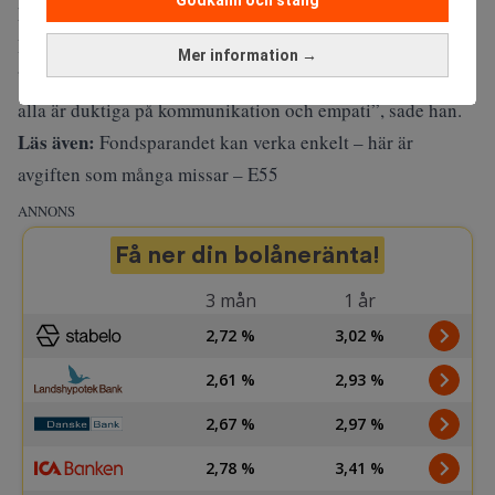
kreativitet har ökat med 173 respektive 168 procent, enligt
Randstad.
Mer information →
”Det är lättare att lära sig tekniska färdigheter, men inte
alla är duktiga på kommunikation och empati”, sade han.
Läs även:
Fondsparandet kan verka enkelt – här är
avgiften som många missar – E55
ANNONS