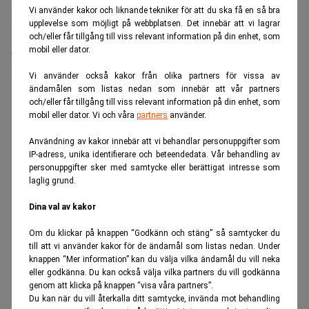
Inom mjukvaruutveckling i USA hoppar ingångslönen från
Vi använder kakor och liknande tekniker för att du ska få en så bra
upplevelse som möjligt på webbplatsen. Det innebär att vi lagrar
85 000 till 105 000 dollar med AI-kompetens.
och/eller får tillgång till viss relevant information på din enhet, som
mobil eller dator.
Omskolning behövs
Bilden av AI som stor jobbtjuv är ändå mer nyanserad.
Vi använder också kakor från olika partners för vissa av
ändamålen som listas nedan som innebär att vår partners
ANNONS
och/eller får tillgång till viss relevant information på din enhet, som
mobil eller dator. Vi och våra
partners
använder.
Användning av kakor innebär att vi behandlar personuppgifter som
IP-adress, unika identifierare och beteendedata. Vår behandling av
personuppgifter sker med samtycke eller berättigat intresse som
laglig grund.
Dina val av kakor
Om du klickar på knappen “Godkänn och stäng” så samtycker du
till att vi använder kakor för de ändamål som listas nedan. Under
knappen “Mer information” kan du välja vilka ändamål du vill neka
eller godkänna. Du kan också välja vilka partners du vill godkänna
genom att klicka på knappen “visa våra partners”.
Du kan när du vill återkalla ditt samtycke, invända mot behandling