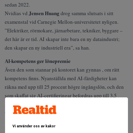
sedan 2022.
Jensen Huang
Nvidias vd
drog samma slutsats i sitt
examenstal vid Carnegie Mellon-universitetet nyligen.
”Elektriker, rörmokare, järnarbetare, tekniker, byggare –
det här är er tid. AI skapar inte bara en ny dataindustri;
den skapar en ny industriell era”, sa
han
.
AI-kompetens ger lönepremie
Även den som stannar på kontoret kan gynnas , om rätt
kompetens finns. Nyanställda med AI-färdigheter kan
räkna med upp till 25 procent högre ingångslön, och den
som skaffat sig AI-certifieringar befordras upp till 3,5
gånger snabbare än kollegorna, enligt Randstads data som
CNBC
tagit del av.
Missa inte:
Pensionsåldern höjs – men marknaden vill
Vi använder oss av kakor
inte ha de äldre. Realtid