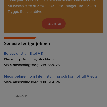
inom juridik och compliance vet vi vad som krävs för
att lyckas med affärskritiska tillsättningar. Träffsäkert.
Tryggt. Resultatdrivet.
Läs mer
Senaste lediga jobben
Bolagsjurist till Eltel AB
Placering:
Bromma, Stockholm
Sista ansökningsdag:
21/08/2026
Medarbetare inom Intern styrning och kontroll till Alecta
Sista ansökningsdag:
13/06/2026
ANNONS