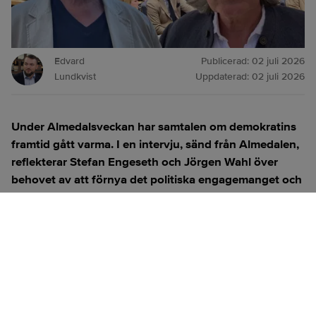
Edvard
Publicerad:
02 juli 2026
Lundkvist
Uppdaterad:
02 juli 2026
Under Almedalsveckan har samtalen om demokratins
framtid gått varma. I en intervju, sänd från Almedalen,
reflekterar Stefan Engeseth och Jörgen Wahl över
behovet av att förnya det politiska engagemanget och
hur modern teknik kan användas för att överbrygga
klyftan mellan medborgare och beslutsfattare.
Titta på
videosidan
för en ren videoupplevelse.
ANNONS