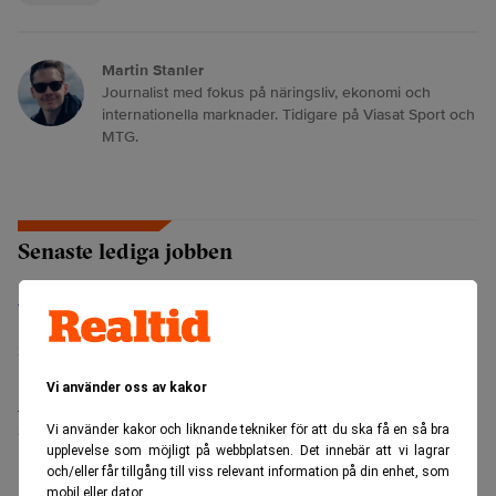
Martin Stanler
Journalist med fokus på näringsliv, ekonomi och
internationella marknader. Tidigare på Viasat Sport och
MTG.
Senaste lediga jobben
Bolagsjurist till Eltel AB
Placering:
Bromma, Stockholm
Sista ansökningsdag:
21/08/2026
Vi använder oss av kakor
Medarbetare inom Intern styrning och kontroll till Alecta
Sista ansökningsdag:
13/06/2026
Vi använder kakor och liknande tekniker för att du ska få en så bra
upplevelse som möjligt på webbplatsen. Det innebär att vi lagrar
och/eller får tillgång till viss relevant information på din enhet, som
mobil eller dator.