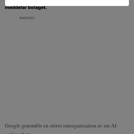
meddelar bolaget.
ANNONS
Google genomför en större omorganisation av sin AI-