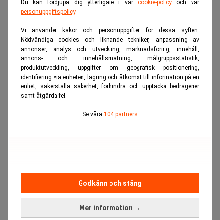
ledningen
Du kan fördjupa dig ytterligare i vår
cookie-policy
och vår
personuppgiftspolicy
.
Vi använder kakor och personuppgifter för dessa syften:
Nödvändiga cookies och liknande tekniker, anpassning av
annonser, analys och utveckling, marknadsföring, innehåll,
annons- och innehållsmätning, målgruppsstatistik,
produktutveckling, uppgifter om geografisk positionering,
identifiering via enheten, lagring och åtkomst till information på en
enhet, säkerställa säkerhet, förhindra och upptäcka bedrägerier
samt åtgärda fel.
Se våra
104 partners
Jeff Dean har varit en mycket inflytelserik kraft i Googles AI-
utveckling. (Foto: Wikicommons).
Johannes
Publicerad:
05 aug. 2026
Stenlund
Uppdaterad:
05 aug. 2026
Godkänn och stäng
Det är skiftbyte i AI-fabriken. Chefsforskaren på
Mer information →
Google, Jeff Dean, går vidare för att starta eget,