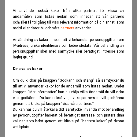
ANNONS
Vi använder också kakor från olika partners för vissa av
ändamålen som listas nedan som innebär att vår partners
och/eller får tillgång till viss relevant information på din enhet, som
mobil eller dator. Vi och våra
partners
använder.
Användning av kakor innebär att vi behandlar personuppgifter som
IP-adress, unika identifierare och beteendedata. Vår behandling av
personuppgifter sker med samtycke eller berättigat intresse som
laglig grund.
Dina val av kakor
Om du klickar på knappen “Godkänn och stäng” så samtycker du
till att vi använder kakor för de ändamål som listas nedan. Under
knappen “Mer information” kan du välja vilka ändamål du vill neka
eller godkänna. Du kan också välja vilka partners du vill godkänna
genom att klicka på knappen “visa våra partners”.
Du kan när du vill återkalla ditt samtycke, invända mot behandling
av personuppgifter baserat på berättigat intresse, och justera dina
Realtid.se
IT & tech
val när som helst genom att klicka på “hantera kakor” på denna
Googles AI-chef slutar – stuvar om i
webbplats.