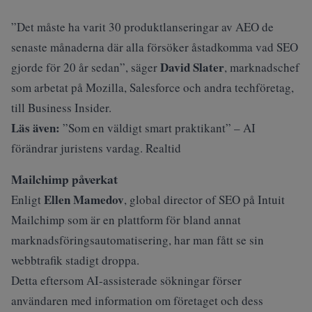
”Det måste ha varit 30 produktlanseringar av AEO de
senaste månaderna där alla försöker åstadkomma vad SEO
David Slater
gjorde för 20 år sedan”, säger
, marknadschef
som arbetat på Mozilla, Salesforce och andra techföretag,
till
Business Insider
.
Läs även:
”Som en väldigt smart praktikant” – AI
förändrar juristens vardag. Realtid
Mailchimp påverkat
Ellen Mamedov
Enligt
, global director of SEO på Intuit
Mailchimp som är en plattform för bland annat
marknadsföringsautomatisering, har man fått se sin
webbtrafik stadigt droppa.
Detta eftersom AI-assisterade sökningar förser
användaren med information om företaget och dess