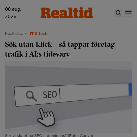
08 aug.
2026
Realtid.se
IT & tech
Sök utan klick – så tappar företag
trafik i AI:s tidevarv
Ser vi slutet på SEO:s dominans? (Foto: Canva)