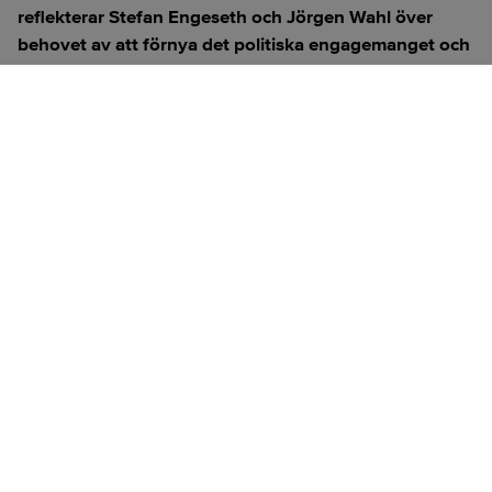
reflekterar Stefan Engeseth och Jörgen Wahl över
behovet av att förnya det politiska engagemanget och
hur modern teknik kan användas för att överbrygga
klyftan mellan medborgare och beslutsfattare.
Titta på
videosidan
för en ren videoupplevelse.
ANNONS