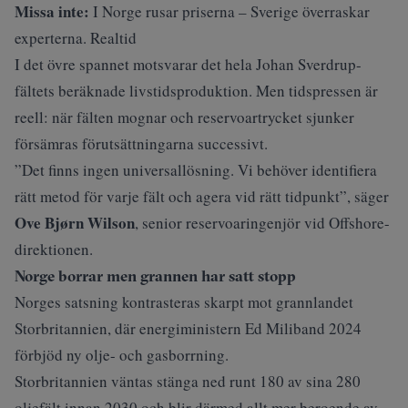
Missa inte:
I Norge rusar priserna – Sverige överraskar
experterna. Realtid
I det övre spannet motsvarar det hela Johan Sverdrup-
fältets beräknade livstidsproduktion. Men tidspressen är
reell: när fälten mognar och reservoartrycket sjunker
försämras förutsättningarna successivt.
”Det finns ingen universallösning. Vi behöver identifiera
rätt metod för varje fält och agera vid rätt tidpunkt”, säger
Ove Bjørn Wilson
, senior reservoaringenjör vid Offshore-
direktionen.
Norge borrar men grannen har satt stopp
Norges satsning kontrasteras skarpt mot grannlandet
Storbritannien, där energiministern Ed Miliband 2024
förbjöd ny olje- och gasborrning.
Storbritannien väntas stänga ned runt 180 av sina 280
oljefält innan 2030 och blir därmed allt mer beroende av