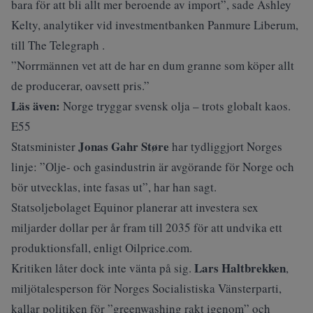
bara för att bli allt mer beroende av import”, sade Ashley
Kelty, analytiker vid investmentbanken Panmure Liberum,
till
The Telegraph
.
”Norrmännen vet att de har en dum granne som köper allt
de producerar, oavsett pris.”
Läs även:
Norge tryggar svensk olja – trots globalt kaos.
E55
Jonas Gahr Støre
Statsminister
har tydliggjort Norges
linje: ”Olje- och gasindustrin är avgörande för Norge och
bör utvecklas, inte fasas ut”, har han sagt.
Statsoljebolaget Equinor planerar att investera sex
miljarder dollar per år fram till 2035 för att undvika ett
produktionsfall, enligt Oilprice.com.
Lars Haltbrekken
Kritiken låter dock inte vänta på sig.
,
miljötalesperson för Norges Socialistiska Vänsterparti,
kallar politiken för ”greenwashing rakt igenom” och