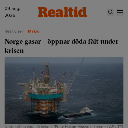
09 aug.
2026
Realtid.se
Makro
Norge gasar – öppnar döda fält under
krisen
Norge vill ta vara på krisen. (Foto: Hakon Mosvold Larsen / AP / TT)