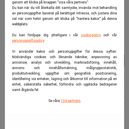
genom att klicka på knappen “visa våra partners”.
Realtid.se
Makro
Du kan när du vill återkalla ditt samtycke, invända mot behandling
av personuppgifter baserat på berättigat intresse, och justera dina
Råvaruhaveriet börjar inte i gruvan
val när som helst genom att klicka på “hantera kakor” på denna
webbplats.
Du kan fördjupa dig ytterligare i vår
cookie-policy
och vår
personuppgiftspolicy
.
Vi använder kakor och personuppgifter för dessa syften:
Nödvändiga cookies och liknande tekniker, anpassning av
annonser, analys och utveckling, marknadsföring, innehåll,
annons- och innehållsmätning, målgruppsstatistik,
produktutveckling, uppgifter om geografisk positionering,
identifiering via enheten, lagring och åtkomst till information på en
enhet, säkerställa säkerhet, förhindra och upptäcka bedrägerier
samt åtgärda fel.
Karin
Publicerad:
07 aug. 2026
Se våra
104 partners
Andersen
Uppdaterad:
07 aug. 2026
I takt med att världen elektrifieras växer oron för att