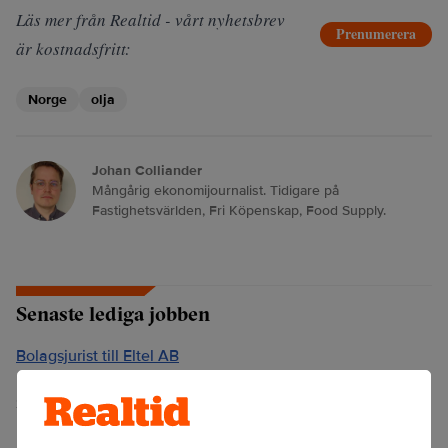
Läs mer från Realtid - vårt nyhetsbrev
Prenumerera
är kostnadsfritt:
Norge
olja
Johan Colliander
Mångårig ekonomijournalist. Tidigare på
Fastighetsvärlden, Fri Köpenskap, Food Supply.
Senaste lediga jobben
Bolagsjurist till Eltel AB
Placering:
Bromma, Stockholm
Sista ansökningsdag:
21/08/2026