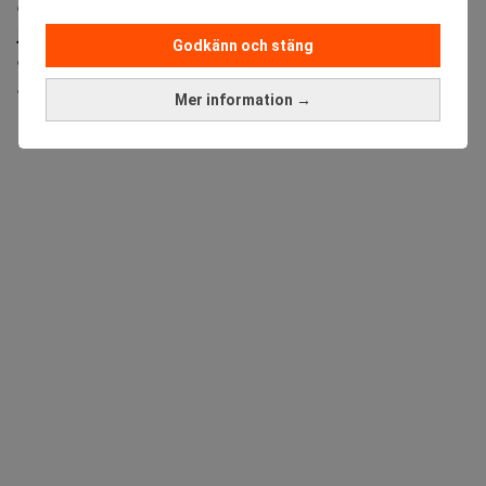
det ska bli brist på koppar, grafit och sällsynta
jordartsmetaller. Men den stora flaskhalsen för
Godkänn och stäng
gruvindustrin uppstår efter att malmen brutits, menar
analysföretaget GEM Mining Consulting.
Mer information →
ANNONS