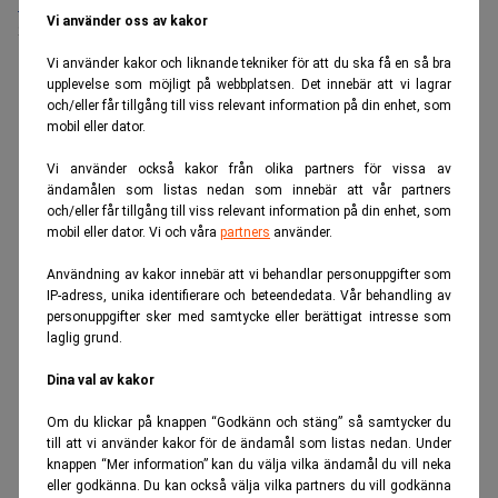
Medarbetare inom Intern styrning och kontroll till Alecta
Vi använder oss av kakor
Sista ansökningsdag:
13/06/2026
Vi använder kakor och liknande tekniker för att du ska få en så bra
upplevelse som möjligt på webbplatsen. Det innebär att vi lagrar
ANNONS
och/eller får tillgång till viss relevant information på din enhet, som
mobil eller dator.
Vi använder också kakor från olika partners för vissa av
ändamålen som listas nedan som innebär att vår partners
och/eller får tillgång till viss relevant information på din enhet, som
mobil eller dator. Vi och våra
partners
använder.
Användning av kakor innebär att vi behandlar personuppgifter som
IP-adress, unika identifierare och beteendedata. Vår behandling av
personuppgifter sker med samtycke eller berättigat intresse som
laglig grund.
Dina val av kakor
Om du klickar på knappen “Godkänn och stäng” så samtycker du
till att vi använder kakor för de ändamål som listas nedan. Under
knappen “Mer information” kan du välja vilka ändamål du vill neka
eller godkänna. Du kan också välja vilka partners du vill godkänna