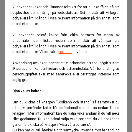
Vi använder kakor och liknande tekniker för att du ska få en så bra
Framtidens energi kan finnas här –
upplevelse som möjligt på webbplatsen. Det innebär att vi lagrar
fyndet väcker globalt intresse
och/eller får tillgång till viss relevant information på din enhet, som
mobil eller dator.
Vi använder också kakor från olika partners för vissa av
ändamålen som listas nedan som innebär att vår partners
och/eller får tillgång till viss relevant information på din enhet, som
mobil eller dator. Vi och våra
partners
använder.
Användning av kakor innebär att vi behandlar personuppgifter som
IP-adress, unika identifierare och beteendedata. Vår behandling av
personuppgifter sker med samtycke eller berättigat intresse som
laglig grund.
Dina val av kakor
Ett nytt energihopp kan vara på väg. Filippinernas vätgasfynd
Om du klickar på knappen “Godkänn och stäng” så samtycker du
väcker frågor om framtidens energitransporter. (Foto: Getty
till att vi använder kakor för de ändamål som listas nedan. Under
Images)
knappen “Mer information” kan du välja vilka ändamål du vill neka
eller godkänna. Du kan också välja vilka partners du vill godkänna
Karin
Publicerad:
06 aug. 2026
genom att klicka på knappen “visa våra partners”.
Andersen
Uppdaterad:
06 aug. 2026
Du kan när du vill återkalla ditt samtycke, invända mot behandling