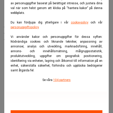
av personuppgifter baserat på berättigat intresse, och justera dina
val när som helst genom att klicka på “hantera kakor” på denna
webbplats.
Filippinerna har identifierat
en av världens mest
lovande förekomster av naturlig vätgas
. Den fossilfria
Du kan fördjupa dig ytterligare i vår
cookie-policy
och vår
energikällan kan på sikt minska beroendet av LNG
personuppgiftspolicy
.
och diesel och öppna för en ny typ av
Vi använder kakor och personuppgifter för dessa syften:
energiproduktion.
Nödvändiga cookies och liknande tekniker, anpassning av
annonser, analys och utveckling, marknadsföring, innehåll,
ANNONS
annons- och innehållsmätning, målgruppsstatistik,
produktutveckling, uppgifter om geografisk positionering,
identifiering via enheten, lagring och åtkomst till information på en
enhet, säkerställa säkerhet, förhindra och upptäcka bedrägerier
samt åtgärda fel.
Se våra
104 partners