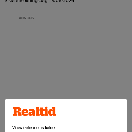
Sista ansökningsdag:
13/06/2026
ANNONS
Vi använder oss av kakor
Realtid.se
Makro