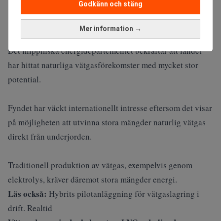
Godkänn och stäng
Mer information →
Det filippinska energidepartementet bekräftar att landet
har hittat naturliga vätgasförekomster med mycket stor
potential.
Fyndet har väckt internationellt intresse eftersom det visar
på möjligheten att utvinna stora mängder naturlig vätgas
direkt från underjorden.
Traditionell produktion av vätgas, exempelvis genom
elektrolys, kräver däremot stora mängder energi.
Läs också:
Hybrits pilotanläggning för vätgaslagring i
drift. Realtid