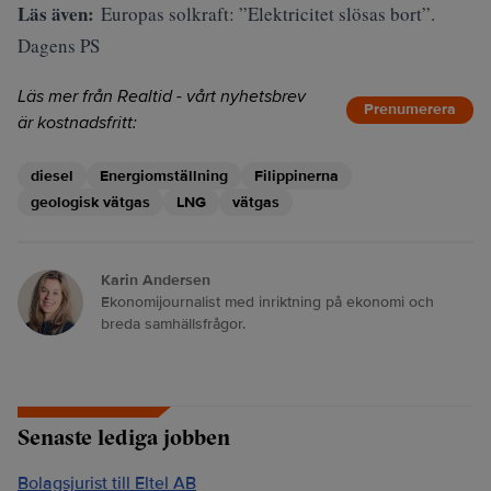
Läs även:
Europas solkraft: ”Elektricitet slösas bort”.
Dagens PS
Läs mer från Realtid - vårt nyhetsbrev
Prenumerera
är kostnadsfritt:
diesel
Energiomställning
Filippinerna
geologisk vätgas
LNG
vätgas
Karin Andersen
Ekonomijournalist med inriktning på ekonomi och
breda samhällsfrågor.
Senaste lediga jobben
Bolagsjurist till Eltel AB