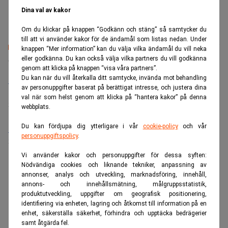
Fastighetsvärlden, Fri Köpenskap, Food Supply.
Dina val av kakor
Om du klickar på knappen “Godkänn och stäng” så samtycker du
till att vi använder kakor för de ändamål som listas nedan. Under
knappen “Mer information” kan du välja vilka ändamål du vill neka
Senaste lediga jobben
eller godkänna. Du kan också välja vilka partners du vill godkänna
genom att klicka på knappen “visa våra partners”.
Du kan när du vill återkalla ditt samtycke, invända mot behandling
Bolagsjurist till Eltel AB
av personuppgifter baserat på berättigat intresse, och justera dina
Placering:
Bromma, Stockholm
val när som helst genom att klicka på “hantera kakor” på denna
Sista ansökningsdag:
21/08/2026
webbplats.
Du kan fördjupa dig ytterligare i vår
cookie-policy
och vår
Medarbetare inom Intern styrning och kontroll till Alecta
personuppgiftspolicy
.
Sista ansökningsdag:
13/06/2026
Vi använder kakor och personuppgifter för dessa syften:
Nödvändiga cookies och liknande tekniker, anpassning av
ANNONS
annonser, analys och utveckling, marknadsföring, innehåll,
annons- och innehållsmätning, målgruppsstatistik,
produktutveckling, uppgifter om geografisk positionering,
identifiering via enheten, lagring och åtkomst till information på en
enhet, säkerställa säkerhet, förhindra och upptäcka bedrägerier
samt åtgärda fel.