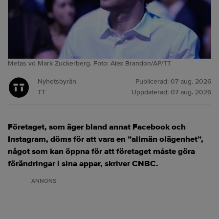
Metas vd Mark Zuckerberg. Foto: Alex Brandon/AP/TT
Nyhetsbyrån
Publicerad:
07 aug. 2026
TT
Uppdaterad:
07 aug. 2026
Företaget, som äger bland annat Facebook och
Instagram, döms för att vara en ”allmän olägenhet”,
något som kan öppna för att företaget måste göra
förändringar i sina appar, skriver CNBC.
ANNONS