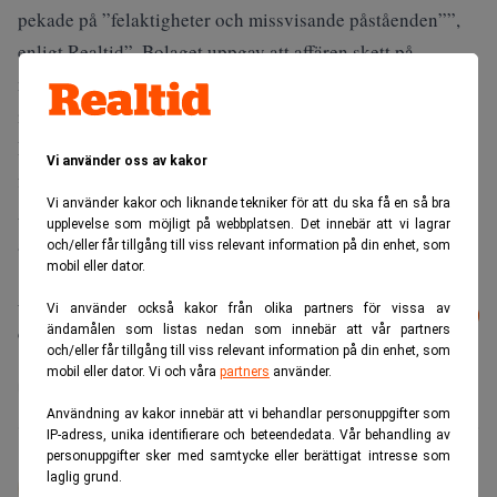
pekade på ”felaktigheter och missvisande påståenden””,
enligt Realtid”. Bolaget uppgav att affären skett på
marknadsmässiga villkor med en oberoende nordisk
investerare.
I slutet av maj meddelade Kinnevik att Investors tidigare
Vi använder oss av kakor
finanschef Helena Saxon blir ny vd.
Vi använder kakor och liknande tekniker för att du ska få en så bra
Aktien har därefter tagit ett skutt uppåt, men är sedan
upplevelse som möjligt på webbplatsen. Det innebär att vi lagrar
årsskiftet ned 29 procent.
och/eller får tillgång till viss relevant information på din enhet, som
mobil eller dator.
Läs mer från Realtid - vårt nyhetsbrev
Vi använder också kakor från olika partners för vissa av
Prenumerera
är kostnadsfritt:
ändamålen som listas nedan som innebär att vår partners
och/eller får tillgång till viss relevant information på din enhet, som
mobil eller dator. Vi och våra
partners
använder.
Kinnevik
New Wave
Torsten Jansson
Användning av kakor innebär att vi behandlar personuppgifter som
IP-adress, unika identifierare och beteendedata. Vår behandling av
personuppgifter sker med samtycke eller berättigat intresse som
Johan Colliander
laglig grund.
Mångårig ekonomijournalist. Tidigare på