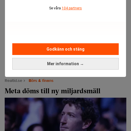
Se våra
104 partners
Godkänn och stäng
Mer information →
Realtid.se
Börs & finans
Meta döms till ny miljardsmäll