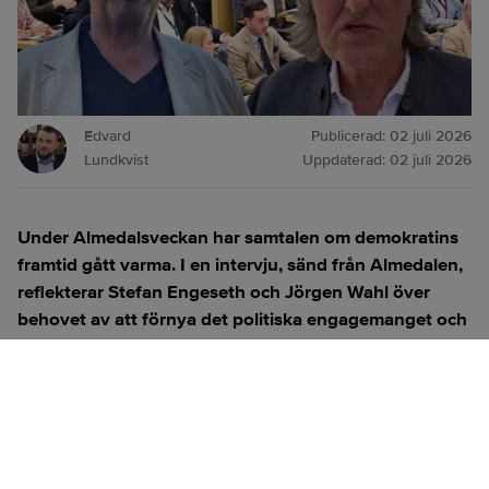
Edvard
Publicerad:
02 juli 2026
Lundkvist
Uppdaterad:
02 juli 2026
Under Almedalsveckan har samtalen om demokratins
framtid gått varma. I en intervju, sänd från Almedalen,
reflekterar Stefan Engeseth och Jörgen Wahl över
behovet av att förnya det politiska engagemanget och
hur modern teknik kan användas för att överbrygga
klyftan mellan medborgare och beslutsfattare.
Titta på
videosidan
för en ren videoupplevelse.
ANNONS