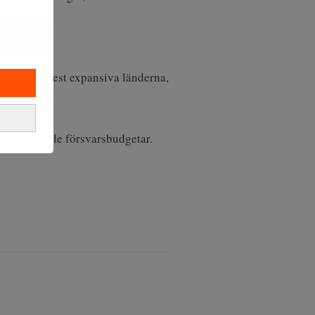
 ett av de mest expansiva länderna,
ropas ökande försvarsbudgetar.