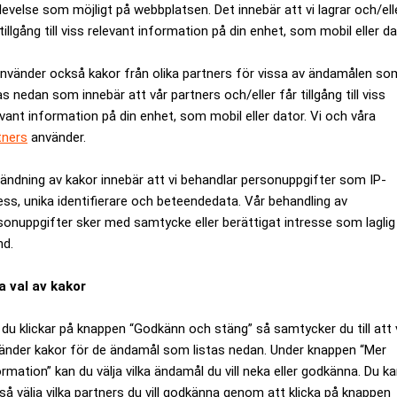
levelse som möjligt på webbplatsen. Det innebär att vi lagrar och/ell
militären i framtiden – Realtid
tillgång till viss relevant information på din enhet, som mobil eller da
rsrelaterade projekt i centrum
använder också kakor från olika partners för vissa av ändamålen so
med
Dagens Industri
hur byggbranschens uppdrag har svängt i ta
as nedan som innebär att vår partners och/eller får tillgång till viss
ningar för att möta ett hot från öst. När hotbilden tonades ned
evant information på din enhet, som mobil eller dator. Vi och våra
tners
använder.
ande de senaste åren gjort att försvarsrelaterade projekt återig
ändning av kakor innebär att vi behandlar personuppgifter som IP-
ess, unika identifierare och beteendedata. Vår behandling av
sonuppgifter sker med samtycke eller berättigat intresse som laglig
uppdrag kopplade till nordiskt försvar, från luftvärnsmiljöer t
nd.
r kopplade till Patriot-systemet i Halmstad, marina anläggning
a val av kakor
utbyggnader kopplade till försvarsindustrin genom projekt åt H
du klickar på knappen “Godkänn och stäng” så samtycker du till att 
Försvaret är en styrelsefråga” – Realtid
änder kakor för de ändamål som listas nedan. Under knappen “Mer
projekt växer
ormation” kan du välja vilka ändamål du vill neka eller godkänna. Du k
så välja vilka partners du vill godkänna genom att klicka på knappen
ANNONS