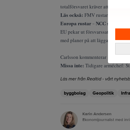
totalförsvaret kräver att samhälls
Läs också:
FMV rustar för miljard
Europa rustar – NCC ser möjlig
EU pekar ut försvarssatsningar på 
med planer på att lägga omkring 5
Carlsson kommenterar inte enskil
Missa inte:
Tidigare arméchef: Sta
Läs mer från Realtid - vårt nyhetsb
byggbolag
Geopolitik
Infr
Karin Andersen
Ekonomijournalist med inr