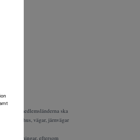
tion
samt
 på för att medlemsländerna ska
obusta sjukhus, vägar, järnvägar
svarsanläggningar, eftersom