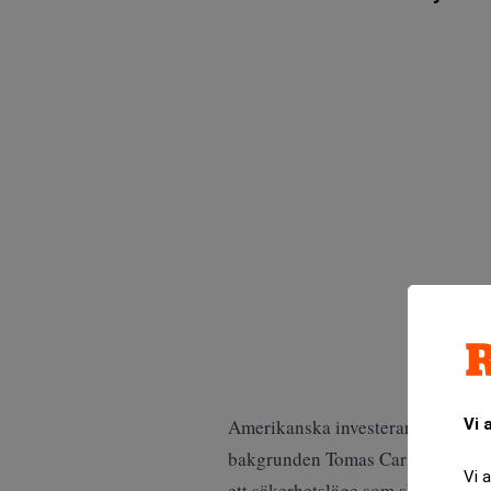
Vi 
Amerikanska investerare har mer 
bakgrunden Tomas Carlsson nu är i 
Vi 
ett säkerhetsläge som skiftat i ta