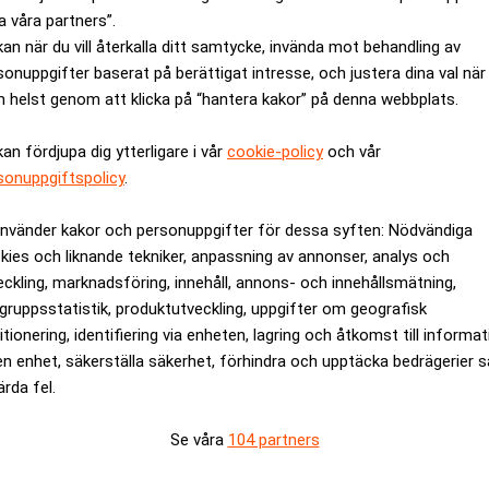
a våra partners”.
kan när du vill återkalla ditt samtycke, invända mot behandling av
sonuppgifter baserat på berättigat intresse, och justera dina val när
 helst genom att klicka på “hantera kakor” på denna webbplats.
kan fördjupa dig ytterligare i vår
cookie-policy
och vår
sonuppgiftspolicy
.
använder kakor och personuppgifter för dessa syften: Nödvändiga
kies och liknande tekniker, anpassning av annonser, analys och
eckling, marknadsföring, innehåll, annons- och innehållsmätning,
gruppsstatistik, produktutveckling, uppgifter om geografisk
itionering, identifiering via enheten, lagring och åtkomst till informa
en enhet, säkerställa säkerhet, förhindra och upptäcka bedrägerier 
igt Carlsson, inte bara om militära byggnader. När Nato trycker
ärda fel.
 civila delarna av totalförsvaret. Det innebär ökade behov av r
Se våra
104 partners
ktur och eldistribution nu är lika viktiga som traditionella för