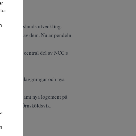
er
tor.
m
kt med Rysslands utveckling.
 revs många av dem. Nu är pendeln
en blivit en central del av NCC:s
ill marina anläggningar och nya
ar i Norge samt nya logement på
ägglunds i Örnsköldsvik.
vi
an