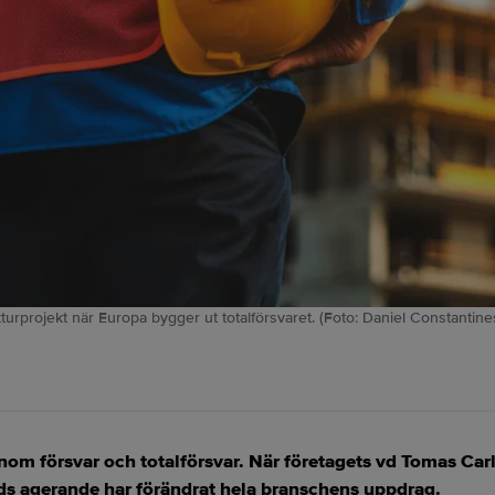
turprojekt när Europa bygger ut totalförsvaret. (Foto: Daniel Constantine
om försvar och totalförsvar. När företagets vd Tomas Car
ds agerande har förändrat hela branschens uppdrag.