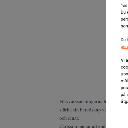
“vis
Du 
per
som
Du 
per
Vi 
coo
utv
mål
pos
på 
Försvarssatsningarna handlar, enl
åtg
stärka sin beredskap växer även de
och elnät.
Carlsson menar att energiinfrastru