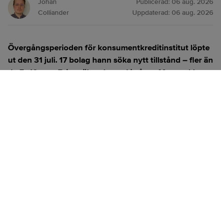
Johan
Publicerad:
06 aug. 2026
Colliander
Uppdaterad:
06 aug. 2026
Övergångsperioden för konsumentkreditinstitut löpte
ut den 31 juli. 17 bolag hann söka nytt tillstånd – fler än
de 5–10 som Brixo räknade med i våras. Men en klar
majoritet av aktörerna lämnar ändå den reglerade
kreditmarknaden.
ANNONS