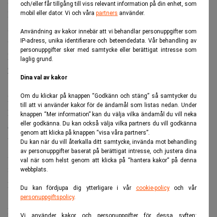
hemsida”, säger Elfstrand.
och/eller får tillgång till viss relevant information på din enhet, som
Han menar att yngre kunder ofta har mindre erfarenhet av
mobil eller dator. Vi och våra
partners
använder.
större ekonomiska beslut och därför i högre grad söker
Användning av kakor innebär att vi behandlar personuppgifter som
trygghet i det personliga mötet när något oväntat inträffar.
IP-adress, unika identifierare och beteendedata. Vår behandling av
personuppgifter sker med samtycke eller berättigat intresse som
Läs också:
Först rök kontanterna – nu klipper Generation
laglig grund.
Z kortet. Realtid
Dina val av kakor
Om du klickar på knappen “Godkänn och stäng” så samtycker du
Krisberedskap kräver fler alternativ
till att vi använder kakor för de ändamål som listas nedan. Under
Elfstrand beskriver finansiell krisberedskap som en fråga
knappen “Mer information” kan du välja vilka ändamål du vill neka
eller godkänna. Du kan också välja vilka partners du vill godkänna
om att inte göra sig beroende av en enda
genom att klicka på knappen “visa våra partners”.
betalningslösning.
Du kan när du vill återkalla ditt samtycke, invända mot behandling
av personuppgifter baserat på berättigat intresse, och justera dina
Att ha kontanter hemma är en del av beredskapen, men
val när som helst genom att klicka på “hantera kakor” på denna
inte hela lösningen. Betalningssystemen bygger på flera
webbplats.
parallella nätverk.
Du kan fördjupa dig ytterligare i vår
cookie-policy
och vår
personuppgiftspolicy
.
Enligt Elfstrand bör hushåll därför ha flera
Vi använder kakor och personuppgifter för dessa syften: