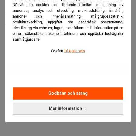
betalningsalternativ och tillgång till digital identifiering,
Nödvändiga cookies och liknande tekniker, anpassning av
annonser, analys och utveckling, marknadsföring, innehåll,
exempelvis BankID, om delar av infrastrukturen slås ut.
annons- och innehållsmätning, målgruppsstatistik,
Färre kontor – större risker
produktutveckling, uppgifter om geografisk positionering,
identifiering via enheten, lagring och åtkomst till information på en
enhet, säkerställa säkerhet, förhindra och upptäcka bedrägerier
ANNONS
samt åtgärda fel.
Se våra
104 partners
Godkänn och stäng
Mer information →