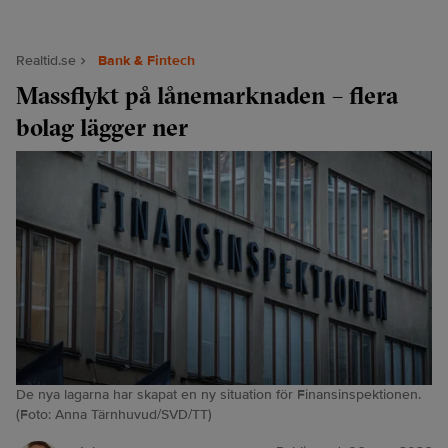
Realtid.se
Bank & Fintech
Massflykt på lånemarknaden – flera
bolag lägger ner
De nya lagarna har skapat en ny situation för Finansinspektionen.
(Foto: Anna Tärnhuvud/SVD/TT)