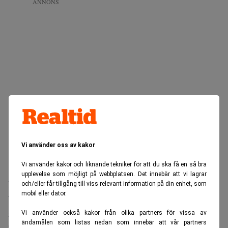
ANNONS
Vi använder oss av kakor
Vi använder kakor och liknande tekniker för att du ska få en så bra
upplevelse som möjligt på webbplatsen. Det innebär att vi lagrar
Behovet uppstår först när osäkerheten blir stor.
och/eller får tillgång till viss relevant information på din enhet, som
mobil eller dator.
”Man vill höra någon säga att pengarna finns kvar och att
man kan vara lugn. Det räcker inte att läsa det på en
Vi använder också kakor från olika partners för vissa av
ändamålen som listas nedan som innebär att vår partners