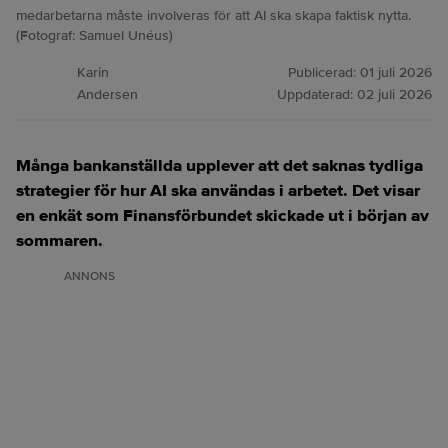
medarbetarna måste involveras för att AI ska skapa faktisk nytta.
(Fotograf: Samuel Unéus)
Karin
Publicerad:
01 juli 2026
Andersen
Uppdaterad:
02 juli 2026
Många bankanställda upplever att det saknas tydliga
strategier för hur AI ska användas i arbetet.
Det visar
en enkät som Finansförbundet skickade ut i början av
sommaren.
ANNONS