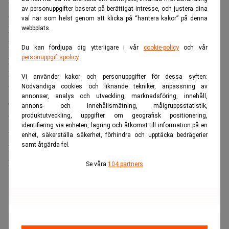
av personuppgifter baserat på berättigat intresse, och justera dina
ansökt om nytt tillstånd sedan december 2025.
val när som helst genom att klicka på “hantera kakor” på denna
Fler avvecklar än ansöker
webbplats.
Data från Finansinspektionen bekräftar det mönster Brixo
Du kan fördjupa dig ytterligare i vår
cookie-policy
och vår
pekade på redan i mars.
personuppgiftspolicy
.
Fler aktörer avvecklar än ansöker. Bland de bolag som
Vi använder kakor och personuppgifter för dessa syften:
Nödvändiga cookies och liknande tekniker, anpassning av
beviljats tillstånd som kreditmarknadsbolag finns Sambla
annonser, analys och utveckling, marknadsföring, innehåll,
Group, som fick klartecken den 8 juni. Ytterligare 16
annons- och innehållsmätning, målgruppsstatistik,
produktutveckling, uppgifter om geografisk positionering,
bolag , däribland Lendo, Fairlo och Zmarta, har ansökan
identifiering via enheten, lagring och åtkomst till information på en
under handläggning.
enhet, säkerställa säkerhet, förhindra och upptäcka bedrägerier
samt åtgärda fel.
Läs även:
Nya regler för näthandel – färre kan köpa på
kredit. Dagens PS
Se våra
104 partners
ANNONS