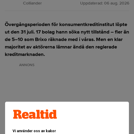
Colliander
Uppdaterad:
06 aug. 2026
Övergångsperioden för konsumentkreditinstitut löpte
ut den 31 juli. 17 bolag hann söka nytt tillstånd – fler än
de 5–10 som Brixo räknade med i våras. Men en klar
majoritet av aktörerna lämnar ändå den reglerade
kreditmarknaden.
ANNONS
Vi använder oss av kakor