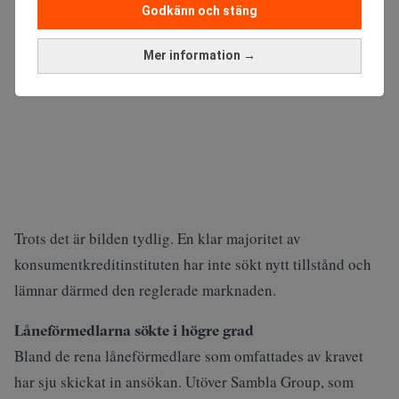
Godkänn och stäng
Mer information →
Trots det är bilden tydlig. En klar majoritet av
konsumentkreditinstituten har inte sökt nytt tillstånd och
lämnar därmed den reglerade marknaden.
Låneförmedlarna sökte i högre grad
Bland de rena låneförmedlare som omfattades av kravet
har sju skickat in ansökan. Utöver Sambla Group, som