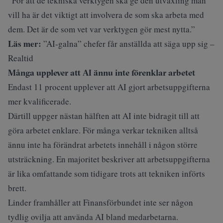
”För att de tekniska verktygen ska ge den utväxling man
vill ha är det viktigt att involvera de som ska arbeta med
dem. Det är de som vet var verktygen gör mest nytta.”
Läs mer:
”AI-galna” chefer får anställda att säga upp sig –
Realtid
Många upplever att AI ännu inte förenklar arbetet
Endast 11 procent upplever att AI gjort arbetsuppgifterna
mer kvalificerade.
Därtill uppger nästan hälften att AI inte bidragit till att
göra arbetet enklare. För många verkar tekniken alltså
ännu inte ha förändrat arbetets innehåll i någon större
utsträckning. En majoritet beskriver att arbetsuppgifterna
är lika omfattande som tidigare trots att tekniken införts
brett.
Linder framhåller att Finansförbundet inte ser någon
tydlig ovilja att använda AI bland medarbetarna.