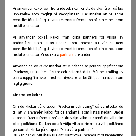
Vi använder kakor och liknande tekniker för att du ska få en så bra
upplevelse som möjligt på webbplatsen. Det innebär att vi lagrar
och/eller får tillgång till viss relevant information på din enhet, som
mobil eller dator.
Vi använder också kakor från olika partners för vissa av
Från och med den 1 augusti 2026 får endast bolag som
ändamålen som listas nedan som innebär att vår partners
redan beviljats tillstånd enligt lagen om bank- och
och/eller får tillgång till viss relevant information på din enhet, som
mobil eller dator. Vi och våra
partners
använder.
finansieringsrörelse, eller som lämnat in sin ansökan i tid,
fortsätta att ge ut eller förmedla krediter till konsumenter.
Användning av kakor innebär att vi behandlar personuppgifter som
IP-adress, unika identifierare och beteendedata. Vår behandling av
Övriga måste inleda sin avveckling.
personuppgifter sker med samtycke eller berättigat intresse som
Missa inte:
Efter MedMera-köpet: Morrow kan tänkas
laglig grund.
sälja. Realtid
Dina val av kakor
När Realtid i mars
rapporterade
om förändringen bedömde
Om du klickar på knappen “Godkänn och stäng” så samtycker du
Zhenggang Yu
Brixos marknadschef
att maximalt 5–10
till att vi använder kakor för de ändamål som listas nedan. Under
bolag skulle ta steget.
knappen “Mer information” kan du välja vilka ändamål du vill neka
eller godkänna. Du kan också välja vilka partners du vill godkänna
Facit blev något högre. Av det femtiotal
genom att klicka på knappen “visa våra partners”.
konsumentkreditinstitut som berördes av kravet har 17
Du kan när du vill återkalla ditt samtycke, invända mot behandling