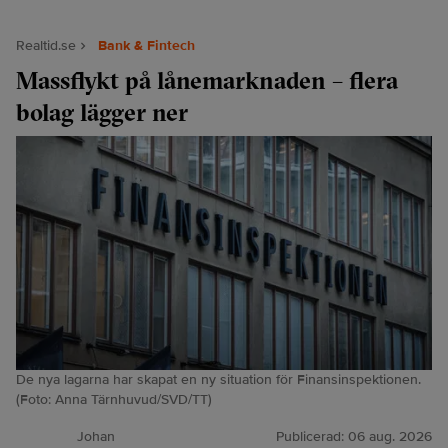
Realtid.se
Bank & Fintech
Massflykt på lånemarknaden – flera
bolag lägger ner
De nya lagarna har skapat en ny situation för Finansinspektionen.
(Foto: Anna Tärnhuvud/SVD/TT)
Johan
Publicerad:
06 aug. 2026