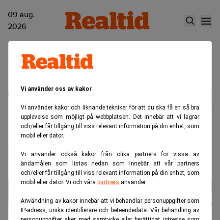
09 aug.
2026
Kontorsnedläggningar
Vi använder oss av kakor
Vi använder kakor och liknande tekniker för att du ska få en så bra
upplevelse som möjligt på webbplatsen. Det innebär att vi lagrar
och/eller får tillgång till viss relevant information på din enhet, som
mobil eller dator.
Vi använder också kakor från olika partners för vissa av
ändamålen som listas nedan som innebär att vår partners
och/eller får tillgång till viss relevant information på din enhet, som
mobil eller dator. Vi och våra
partners
använder.
Användning av kakor innebär att vi behandlar personuppgifter som
IP-adress, unika identifierare och beteendedata. Vår behandling av
Unga vill ha ett bankkontor när krisen
personuppgifter sker med samtycke eller berättigat intresse som