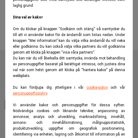
laglig grund.
slår till
Dina val av kakor
Om du klickar på knappen “Godkänn och stäng” så samtycker du
till att vi använder kakor för de ändamål som listas nedan. Under
knappen “Mer information” kan du välja vilka ändamål du vill neka
eller godkänna. Du kan också välja vilka partners du vill godkänna
genom att klicka på knappen “visa våra partners”.
Du kan när du vill återkalla ditt samtycke, invända mot behandling
av personuppgifter baserat på berättigat intresse, och justera dina
val när som helst genom att klicka på “hantera kakor” på denna
Realtid är en oberoende och kostnadsfri nyhetskanal för
webbplats.
dig som vill fördjupa dig inom finans- och
Du kan fördjupa dig ytterligare i vår
cookie-policy
och vår
näringslivsnyheter.
personuppgiftspolicy
.
Vi använder kakor och personuppgifter för dessa syften:
Nödvändiga cookies och liknande tekniker, anpassning av
annonser, analys och utveckling, marknadsföring, innehåll,
Hantera prenumeration
annons- och innehållsmätning, målgruppsstatistik,
Integritetspolicy för personuppgifter
produktutveckling, uppgifter om geografisk positionering,
identifiering via enheten, lagring och åtkomst till information på en
Cookiepolicy