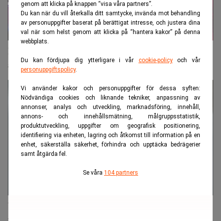
genom att klicka på knappen “visa våra partners”.
Du kan när du vill återkalla ditt samtycke, invända mot behandling
av personuppgifter baserat på berättigat intresse, och justera dina
val när som helst genom att klicka på “hantera kakor” på denna
webbplats.
Rekordutdelning i vår – miljardregn för
Du kan fördjupa dig ytterligare i vår
cookie-policy
och vår
aktieägarna
personuppgiftspolicy
.
Vi använder kakor och personuppgifter för dessa syften:
Nödvändiga cookies och liknande tekniker, anpassning av
annonser, analys och utveckling, marknadsföring, innehåll,
annons- och innehållsmätning, målgruppsstatistik,
produktutveckling, uppgifter om geografisk positionering,
identifiering via enheten, lagring och åtkomst till information på en
enhet, säkerställa säkerhet, förhindra och upptäcka bedrägerier
samt åtgärda fel.
Se våra
104 partners
Utdelningstakten högre i Sverige än resten av
världen