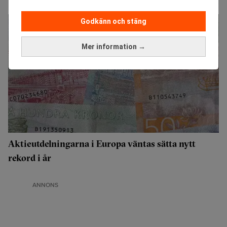
Godkänn och stäng
Mer information →
Aktieutdelningarna i Europa väntas sätta nytt
rekord i år
ANNONS