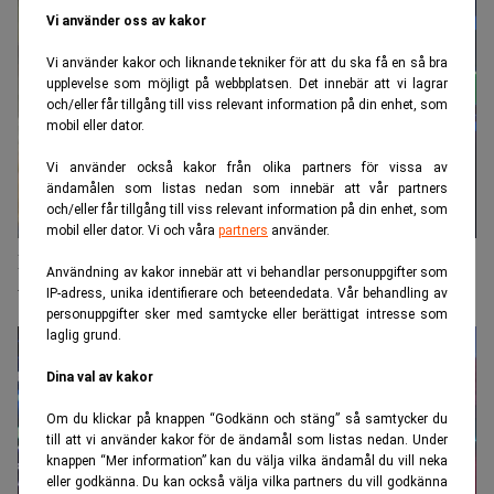
Vi använder oss av kakor
Vi använder kakor och liknande tekniker för att du ska få en så bra
upplevelse som möjligt på webbplatsen. Det innebär att vi lagrar
och/eller får tillgång till viss relevant information på din enhet, som
mobil eller dator.
Vi använder också kakor från olika partners för vissa av
ändamålen som listas nedan som innebär att vår partners
och/eller får tillgång till viss relevant information på din enhet, som
mobil eller dator. Vi och våra
partners
använder.
Rekordår för utdelningsjägare – experternas bästa
Användning av kakor innebär att vi behandlar personuppgifter som
tips
IP-adress, unika identifierare och beteendedata. Vår behandling av
personuppgifter sker med samtycke eller berättigat intresse som
laglig grund.
Dina val av kakor
Om du klickar på knappen “Godkänn och stäng” så samtycker du
till att vi använder kakor för de ändamål som listas nedan. Under
knappen “Mer information” kan du välja vilka ändamål du vill neka
eller godkänna. Du kan också välja vilka partners du vill godkänna