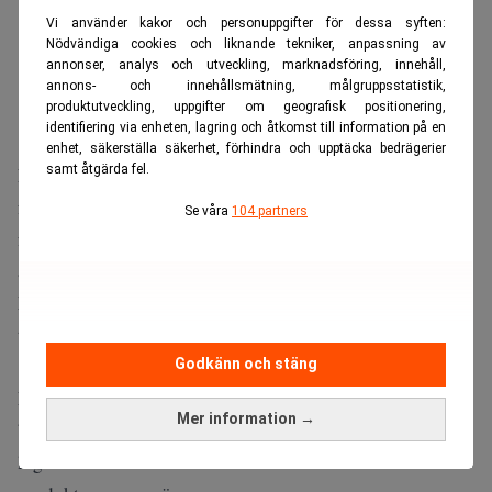
Vi använder kakor och personuppgifter för dessa syften:
Nödvändiga cookies och liknande tekniker, anpassning av
annonser, analys och utveckling, marknadsföring, innehåll,
annons- och innehållsmätning, målgruppsstatistik,
produktutveckling, uppgifter om geografisk positionering,
identifiering via enheten, lagring och åtkomst till information på en
enhet, säkerställa säkerhet, förhindra och upptäcka bedrägerier
samt åtgärda fel.
Efterfrågan på metaller som behövs för bilar, AI och
försvar har stigit snabbt.
Hos branschen har det länge
Se våra
104 partners
funnits en oro för om gruvorna kan leverera tillräckligt för
att möta de ökande behoven.
Men det är inte mängden metall i marken som avgör
tillgången på marknaden.
Godkänn och stäng
Enligt rapportering från
Mining.com
är det stegen efter
Mer information →
brytningen – kemikalierna, processutrustningen och
logistiken – där råvaran kan förädlas till användbara