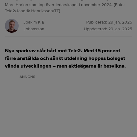
Marc Harion som tog över ledarskapet i november 2024. (Foto:
Tele2/Janerik Henriksson/TT)
Joakim K E
Publicerad:
29 jan. 2025
Johansson
Uppdaterad:
29 jan. 2025
Nya sparkrav slår hårt mot Tele2. Med 15 procent
färre anställda och sänkt utdelning hoppas bolaget
vända utvecklingen – men aktieägarna är besvikna.
ANNONS