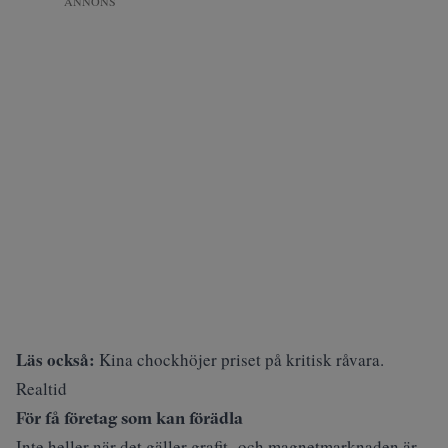
ANNONS
Läs också:
Kina chockhöjer priset på kritisk råvara.
Realtid
För få företag som kan förädla
Inte heller när det gäller grafit- och magnetmarknaden är