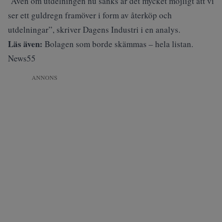
”Även om utdelningen nu sänks är det mycket möjligt att vi
ser ett guldregn framöver i form av återköp och
utdelningar”, skriver
Dagens Industr
i i en analys.
Läs även:
Bolagen som borde skämmas – hela listan.
News55
ANNONS