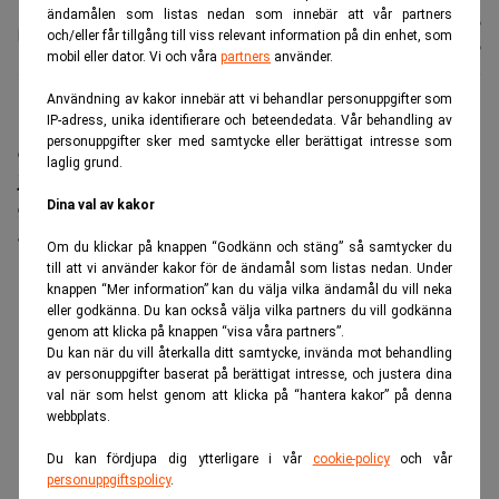
ändamålen som listas nedan som innebär att vår partners
Karin
Publicerad:
07 aug. 2026
och/eller får tillgång till viss relevant information på din enhet, som
Andersen
Uppdaterad:
07 aug. 2026
mobil eller dator. Vi och våra
partners
använder.
Användning av kakor innebär att vi behandlar personuppgifter som
IP-adress, unika identifierare och beteendedata. Vår behandling av
I takt med att världen elektrifieras växer oron för att
personuppgifter sker med samtycke eller berättigat intresse som
det ska bli brist på koppar, grafit och sällsynta
laglig grund.
jordartsmetaller. Men den stora flaskhalsen för
Dina val av kakor
gruvindustrin uppstår efter att malmen brutits, menar
analysföretaget GEM Mining Consulting.
Om du klickar på knappen “Godkänn och stäng” så samtycker du
till att vi använder kakor för de ändamål som listas nedan. Under
ANNONS
knappen “Mer information” kan du välja vilka ändamål du vill neka
eller godkänna. Du kan också välja vilka partners du vill godkänna
genom att klicka på knappen “visa våra partners”.
Du kan när du vill återkalla ditt samtycke, invända mot behandling
av personuppgifter baserat på berättigat intresse, och justera dina
val när som helst genom att klicka på “hantera kakor” på denna
webbplats.
Du kan fördjupa dig ytterligare i vår
cookie-policy
och vår
personuppgiftspolicy
.