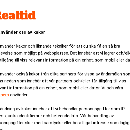
s fastigheter kan vara över och att fastighetsvärdena till och m
rar på förväntningar om att både inflation och räntor kommer at
använder oss av kakor
SBB:s fastighetsbestånd minskat ytterligare i värde, med 1,4 pro
nor.
använder kakor och liknande tekniker för att du ska få en så bra
levelse som möjligt på webbplatsen. Det innebär att vi lagrar och/ell
 nu på 54,4 miljarder kronor, en dramatisk nedgång från 159 mil
tillgång till viss relevant information på din enhet, som mobil eller da
pp,
rapporterar Dagens Industri
.
e ändå stigit med över 20 procent hittills i år, vilket kan ses 
använder också kakor från olika partners för vissa av ändamålen so
e för fastighetsbolaget.
as nedan som innebär att vår partners och/eller får tillgång till viss
evant information på din enhet, som mobil eller dator. Vi och våra
tners
använder.
ANNONS
ändning av kakor innebär att vi behandlar personuppgifter som IP-
ess, unika identifierare och beteendedata. Vår behandling av
sonuppgifter sker med samtycke eller berättigat intresse som laglig
nd.