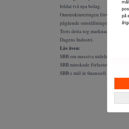
mål
bildat två nya bolag.
pos
Omstruktureringen förväntas på ko
på 
pågående omställningen.
åtg
Trots detta tog marknaden emot SB
Dagens Industri.
Läs även:
SBB om massiva utdelningarna: ”Gå
SBB minskade förlusten. Realtid
SBB:s mål är finansiell stabilitet 