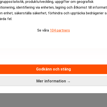
gruppsstatistik, produktutveckling, uppgifter om geografisk
itionering, identifiering via enheten, lagring och åtkomst till informa
rt sikt göra bolaget mer komplext, men Synnes har lovat att ö
en enhet, säkerställa säkerhet, förhindra och upptäcka bedrägerier 
ärda fel.
B delårsrapport med viss försiktighet, och aktien ökade endast
Se våra
104 partners
r inte att lösa”. Realtid
vid slutet 2025 – Di. Realtid
Godkänn och stäng
ANNONS
Mer information →