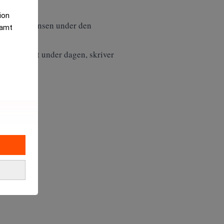
tion
ka transparensen under den
samt
 marginellt under dagen, skriver