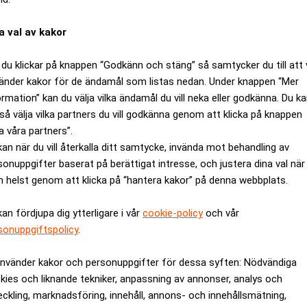
a val av kakor
du klickar på knappen “Godkänn och stäng” så samtycker du till att 
änder kakor för de ändamål som listas nedan. Under knappen “Mer
ormation” kan du välja vilka ändamål du vill neka eller godkänna. Du k
så välja vilka partners du vill godkänna genom att klicka på knappen
a våra partners”.
kan när du vill återkalla ditt samtycke, invända mot behandling av
sonuppgifter baserat på berättigat intresse, och justera dina val när
 helst genom att klicka på “hantera kakor” på denna webbplats.
 att dotterbolagen, som exempelvis Sveafastigheter, ska bära sin
der.
kan fördjupa dig ytterligare i vår
cookie-policy
och vår
40 procent av SBB:s totala fastighetsvärde och har nyligen säkrat
sonuppgiftspolicy
.
astigheter dessutom emitterat obligationer för 1,7 miljarder kro
na egna obligationsskulder genom återköp.
använder kakor och personuppgifter för dessa syften: Nödvändiga
kies och liknande tekniker, anpassning av annonser, analys och
eckling, marknadsföring, innehåll, annons- och innehållsmätning,
 SBB genom en serie kapitalinjektioner från långivaren Castlela