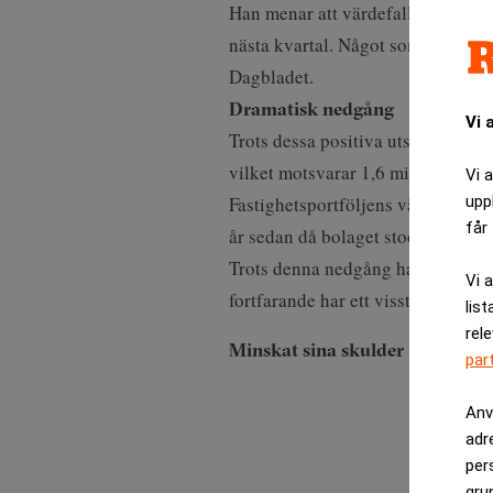
Han menar att värdefallen på SBB:
nästa kvartal. Något som han base
Dagbladet
.
Dramatisk nedgång
Vi 
Trots dessa positiva utsikter har 
vilket motsvarar 1,6 miljarder kro
Vi 
upp
Fastighetsportföljens värde ligger
får 
år sedan då bolaget stod på sin to
Trots denna nedgång har SBB:s akti
Vi 
fortfarande har ett visst förtroend
list
rel
Minskat sina skulder
par
Anv
adr
per
gru