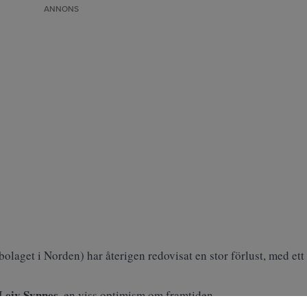
ANNONS
bolaget i Norden
) har återigen redovisat en stor förlust, med ett
Leiv Synnes
, en viss optimism om framtiden.