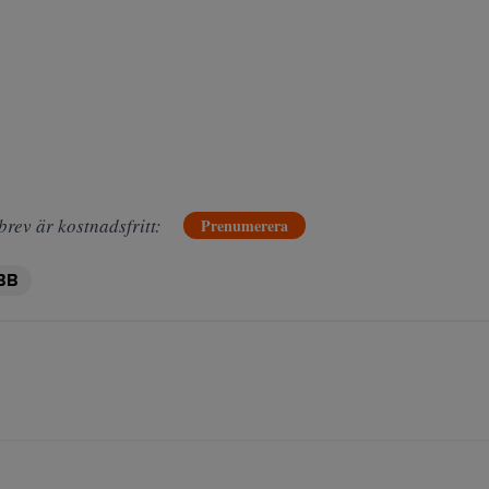
brev är kostnadsfritt:
Prenumerera
BB