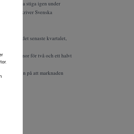
ed kan börja stiga igen under
t sjunka,
skriver Svenska
cent under det senaste kvartalet,
er
jarder kronor för två och ett halvt
tor.
som ett tecken på att marknaden
m