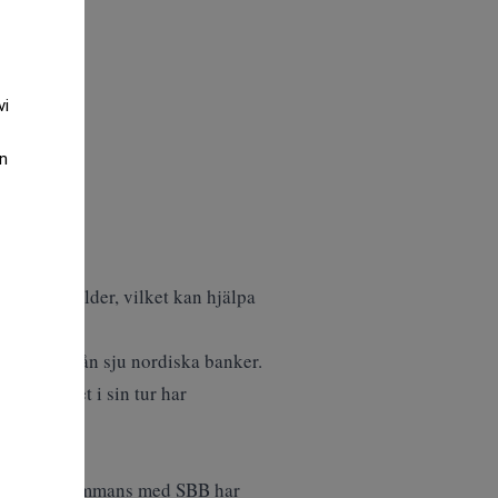
vi
an
a egna skulder, vilket kan hjälpa
 nya lån från sju nordiska banker.
nor, vilket i sin tur har
ke, som tillsammans med SBB har