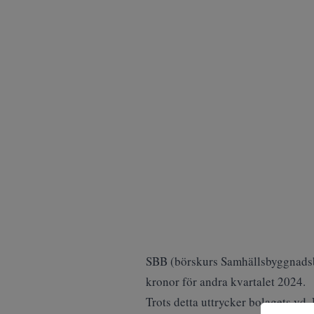
SBB (
börskurs Samhällsbyggnads
kronor för andra kvartalet 2024.
Trots detta uttrycker bolagets vd,