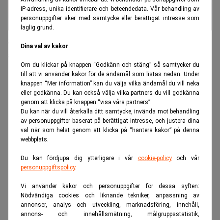
IP-adress, unika identifierare och beteendedata. Vår behandling av
personuppgifter sker med samtycke eller berättigat intresse som
laglig grund.
SBB ser ljusning trots miljardförlust: "Mycket kvar
Dina val av kakor
att göra"
Om du klickar på knappen “Godkänn och stäng” så samtycker du
till att vi använder kakor för de ändamål som listas nedan. Under
ANNONS
knappen “Mer information” kan du välja vilka ändamål du vill neka
eller godkänna. Du kan också välja vilka partners du vill godkänna
genom att klicka på knappen “visa våra partners”.
Du kan när du vill återkalla ditt samtycke, invända mot behandling
av personuppgifter baserat på berättigat intresse, och justera dina
val när som helst genom att klicka på “hantera kakor” på denna
webbplats.
Du kan fördjupa dig ytterligare i vår
cookie-policy
och vår
personuppgiftspolicy
.
Vi använder kakor och personuppgifter för dessa syften:
Nödvändiga cookies och liknande tekniker, anpassning av
annonser, analys och utveckling, marknadsföring, innehåll,
annons- och innehållsmätning, målgruppsstatistik,