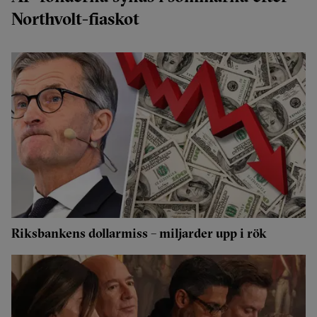
Northvolt-fiaskot
Riksbankens dollarmiss – miljarder upp i rök