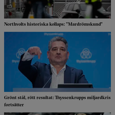
Northvolts historiska kollaps: "Mardrömskund"
Grönt stål, rött resultat: Thyssenkrupps miljardkris
fortsätter