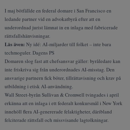
I maj
bötfällde en federal domare
i San Francisco en
ledande partner vid en advokatbyrå efter att en
underordnad jurist lämnat in en inlaga med fabricerade
rättsfallshänvisningar.
Läs även:
Ny idé: AI-miljarder till folket – inte bara
techmoguler. Dagens PS
Domaren slog fast att chefsansvar gäller: byråledare kan
inte friskriva sig från underordnades AI-misstag. Den
ansvarige partnern fick böter, tillrättavisning och krav på
utbildning i etisk AI-användning.
Wall Street-byrån Sullivan & Cromwell tvingades i april
erkänna att en inlaga i ett federalt konkursmål i New York
innehöll flera AI-genererade felaktigheter, däribland
felciterade rättsfall och missvisande lagtolkningar.