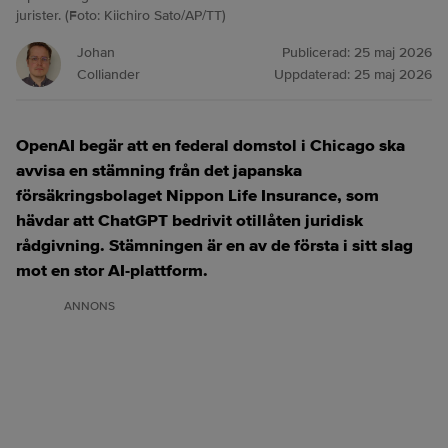
jurister. (Foto: Kiichiro Sato/AP/TT)
Johan
Publicerad:
25 maj 2026
Colliander
Uppdaterad:
25 maj 2026
OpenAI begär att en federal domstol i Chicago ska
avvisa en stämning från det japanska
försäkringsbolaget Nippon Life Insurance, som
hävdar att ChatGPT bedrivit otillåten juridisk
rådgivning. Stämningen är en av de första i sitt slag
mot en stor AI-plattform.
ANNONS