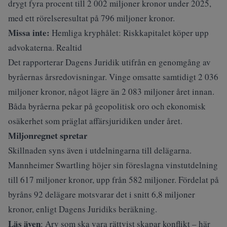
drygt fyra procent till 2 002 miljoner kronor under 2025,
med ett rörelseresultat på 796 miljoner kronor.
Missa inte:
Hemliga kryphålet: Riskkapitalet köper upp
advokaterna. Realtid
Det
rapporterar Dagens Juridik
utifrån en genomgång av
byråernas årsredovisningar. Vinge omsatte samtidigt 2 036
miljoner kronor, något lägre än 2 083 miljoner året innan.
Båda byråerna pekar på geopolitisk oro och ekonomisk
osäkerhet som präglat affärsjuridiken under året.
Miljonregnet spretar
Skillnaden syns även i utdelningarna till delägarna.
Mannheimer Swartling höjer sin föreslagna vinstutdelning
till 617 miljoner kronor, upp från 582 miljoner. Fördelat på
byråns 92 delägare motsvarar det i snitt 6,8 miljoner
kronor, enligt
Dagens Juridiks beräkning
.
Läs även
:
Arv som ska vara rättvist skapar konflikt – här