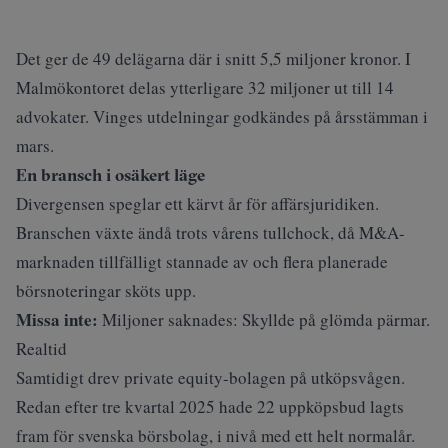
Det ger de 49 delägarna där i snitt 5,5 miljoner kronor. I
Malmökontoret delas ytterligare 32 miljoner ut till 14
advokater. Vinges utdelningar godkändes på årsstämman i
mars.
En bransch i osäkert läge
Divergensen speglar ett kärvt år för affärsjuridiken.
Branschen
växte ändå
trots vårens tullchock, då M&A-
marknaden tillfälligt stannade av och flera planerade
börsnoteringar sköts upp.
Missa inte:
Miljoner saknades: Skyllde på glömda pärmar.
Realtid
Samtidigt drev private equity-bolagen på utköpsvågen.
Redan efter tre kvartal 2025 hade 22 uppköpsbud lagts
fram för svenska börsbolag, i nivå med ett helt normalår.