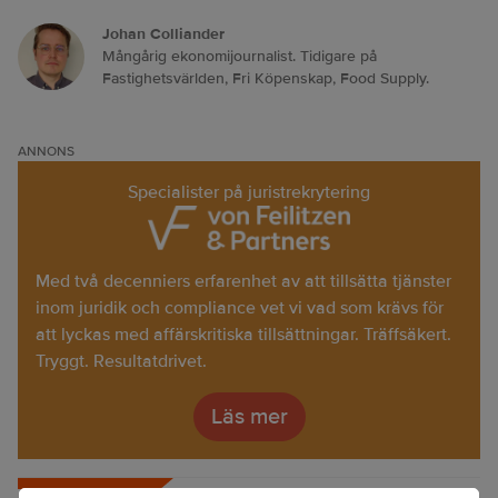
Johan Colliander
Mångårig ekonomijournalist. Tidigare på
Fastighetsvärlden, Fri Köpenskap, Food Supply.
ANNONS
Specialister på juristrekrytering
Med två decenniers erfarenhet av att tillsätta tjänster
inom juridik och compliance vet vi vad som krävs för
att lyckas med affärskritiska tillsättningar. Träffsäkert.
Tryggt. Resultatdrivet.
Läs mer