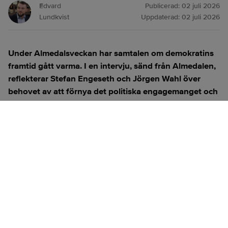
Edvard
Publicerad:
02 juli 2026
Lundkvist
Uppdaterad:
02 juli 2026
Under Almedalsveckan har samtalen om demokratins
framtid gått varma. I en intervju, sänd från Almedalen,
reflekterar Stefan Engeseth och Jörgen Wahl över
behovet av att förnya det politiska engagemanget och
hur modern teknik kan användas för att överbrygga
klyftan mellan medborgare och beslutsfattare.
Titta på
videosidan
för en ren videoupplevelse.
ANNONS