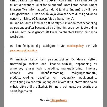
Om du klickar på knappen “Godkänn och stäng” så samtycker du
till att vi använder kakor för de ändamål som listas nedan. Under
knappen “Mer information” kan du välja vilka ändamål du vill neka
eller godkänna. Du kan också välja vilka partners du vill godkänna
genom att klicka på knappen “visa våra partners”.
Du kan när du vill återkalla ditt samtycke, invända mot behandling
av personuppgifter baserat på berättigat intresse, och justera dina
val när som helst genom att klicka på “hantera kakor” på denna
webbplats.
Realtid.se
Juridik
Du kan fördjupa dig ytterligare i vår
cookie-policy
och vår
Vinge tappar mark – Mannheimer
personuppgiftspolicy
.
Swartling drar ifrån
Vi använder kakor och personuppgifter för dessa syften:
Nödvändiga cookies och liknande tekniker, anpassning av
annonser, analys och utveckling, marknadsföring, innehåll,
annons- och innehållsmätning, målgruppsstatistik,
produktutveckling, uppgifter om geografisk positionering,
identifiering via enheten, lagring och åtkomst till information på en
enhet, säkerställa säkerhet, förhindra och upptäcka bedrägerier
samt åtgärda fel.
Se våra
104 partners