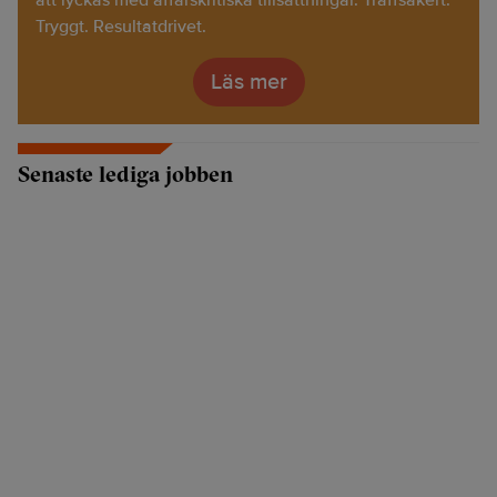
att lyckas med affärskritiska tillsättningar. Träffsäkert.
Tryggt. Resultatdrivet.
Läs mer
Senaste lediga jobben