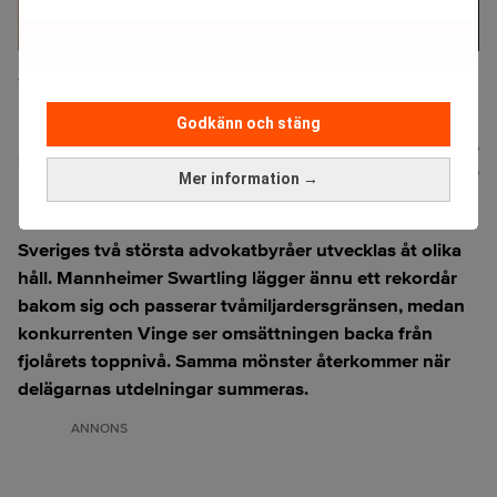
Louise Brorsson Salomon vd och Managing Partner Stockholm på
Vinge och Henrik Dock, Managing Partner och styrelseledamot på
Mannheimer Swartling. (Foto: Vinge / Mannheimer Swartling)
Godkänn och stäng
Johan
Publicerad:
07 aug. 2026
Colliander
Uppdaterad:
07 aug. 2026
Mer information →
Sveriges två största advokatbyråer utvecklas åt olika
håll. Mannheimer Swartling lägger ännu ett rekordår
bakom sig och passerar tvåmiljardersgränsen, medan
konkurrenten Vinge ser omsättningen backa från
fjolårets toppnivå. Samma mönster återkommer när
delägarnas utdelningar summeras.
ANNONS