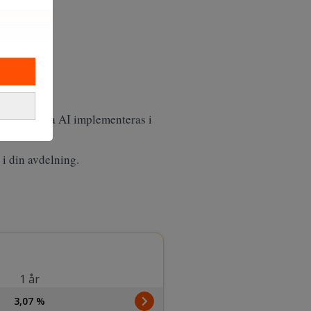
dig. Hur ska AI implementeras i
 i din avdelning.