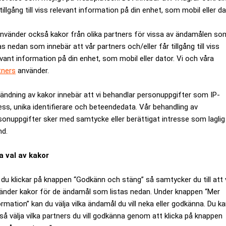
tillgång till viss relevant information på din enhet, som mobil eller da
använder också kakor från olika partners för vissa av ändamålen so
as nedan som innebär att vår partners och/eller får tillgång till viss
evant information på din enhet, som mobil eller dator. Vi och våra
tners
använder.
ändning av kakor innebär att vi behandlar personuppgifter som IP-
ess, unika identifierare och beteendedata. Vår behandling av
sonuppgifter sker med samtycke eller berättigat intresse som laglig
nd.
a val av kakor
ommer att bli viktigare än någonsin om stora språkmodeller och
du klickar på knappen “Godkänn och stäng” så samtycker du till att 
änder kakor för de ändamål som listas nedan. Under knappen “Mer
ormation” kan du välja vilka ändamål du vill neka eller godkänna. Du k
rämst vara det rutinmässiga och kvantifierbara som ryker. Den so
så välja vilka partners du vill godkänna genom att klicka på knappen
 strategiarbetet har säkerligen sett att den lämnar mer att önska