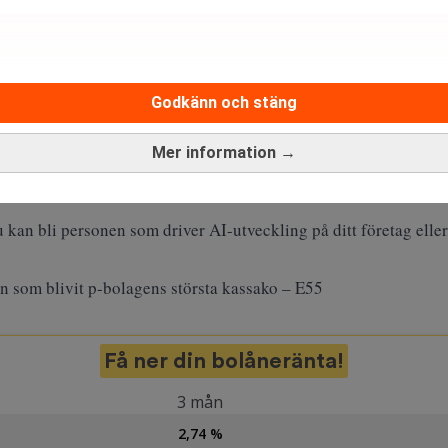
Godkänn och stäng
Mer information →
med AI-lösningar innan AI-lösningarna börjar jobba istället för 
 kan bli personen som driver AI-utveckling på ditt företag eller
n som blivit p-bolagens största kassako – E55