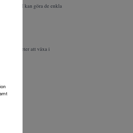
mtid där AI kan göra de enkla
 verksamheter att växa i
tion
samt