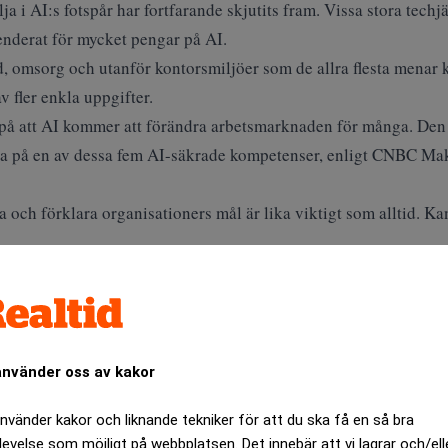
a i AI:s fotspår har fortfarande skjutits fram. Vissa stora techj
enderat för mycket pengar på AI
.
rd, omsorg och utanför kontorsmiljöer som de allra flesta mena
v fler enkla uppgifter.
på att AI kommer att förändra arbetsmarknaden för många. Den s
va på en av dessa fem AI-säkrade kompetenser,
enligt CNBC Mak
och förklara organisationers mål är lika viktigt som alltid. Ka
lymer ökar vikten av stark kommunikation som hjälper oss att dra
form av samarbete – och dessutom visar amerikansk forskning a
ckling
.
använder oss av kakor
ANNONS
använder kakor och liknande tekniker för att du ska få en så bra
levelse som möjligt på webbplatsen. Det innebär att vi lagrar och/ell