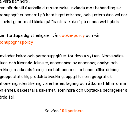
a våra partners”.
och ett gott omdöme att vara en stor konkurrensfördel i en fra
kan när du vill återkalla ditt samtycke, invända mot behandling av
sonuppgifter baserat på berättigat intresse, och justera dina val när
 helst genom att klicka på “hantera kakor” på denna webbplats.
itt jobb
kan fördjupa dig ytterligare i vår
cookie-policy
och vår
sonuppgiftspolicy
.
har sannolikt mycket lättare att hitta jobb framöver. Om AI får
t behövas chefer som håller ihop avdelningarna.
använder kakor och personuppgifter för dessa syften: Nödvändiga
kies och liknande tekniker, anpassning av annonser, analys och
eckling, marknadsföring, innehåll, annons- och innehållsmätning,
ANNONS
gruppsstatistik, produktutveckling, uppgifter om geografisk
itionering, identifiering via enheten, lagring och åtkomst till informa
en enhet, säkerställa säkerhet, förhindra och upptäcka bedrägerier 
ärda fel.
Se våra
104 partners