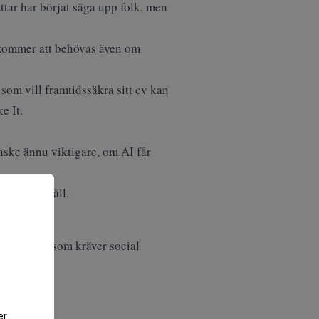
ättar har börjat säga upp folk, men
r kommer att behövas även om
om vill framtidssäkra sitt cv kan
e It
.
nske ännu viktigare, om AI får
 åt rätt håll.
tt arbeten som kräver social
er