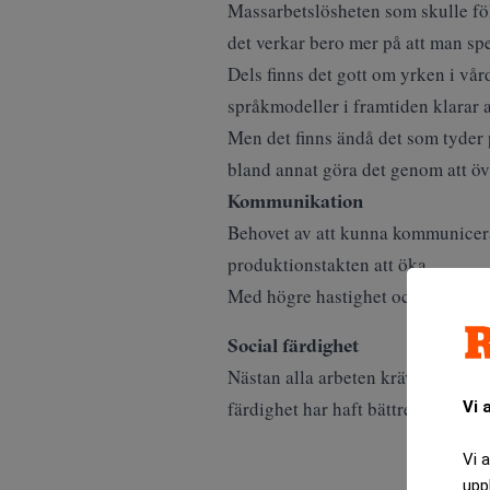
Massarbetslösheten som skulle följ
det verkar bero mer
på att man sp
Dels finns det gott om yrken i vå
språkmodeller i framtiden klarar a
Men det finns ändå det som tyder 
bland annat göra det genom att ö
Kommunikation
Behovet av att kunna kommunicera 
produktionstakten att öka.
Med högre hastighet och större vo
Social färdighet
Nästan alla arbeten kräver någon 
färdighet
har haft bättre löneutve
Vi 
Vi 
upp