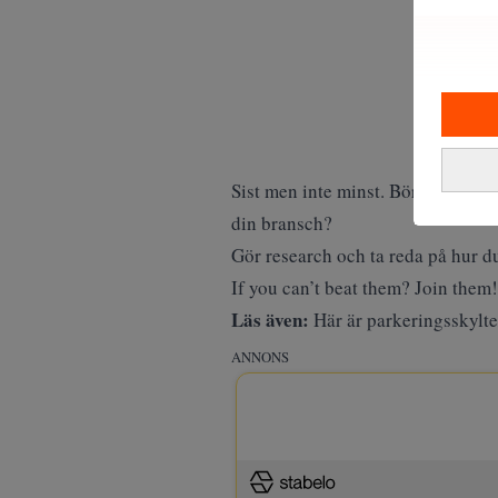
Sist men inte minst. Börja jobba 
din bransch?
Gör research och ta reda på hur du
If you can’t beat them? Join them!
Läs även:
Här är parkeringsskylte
ANNONS