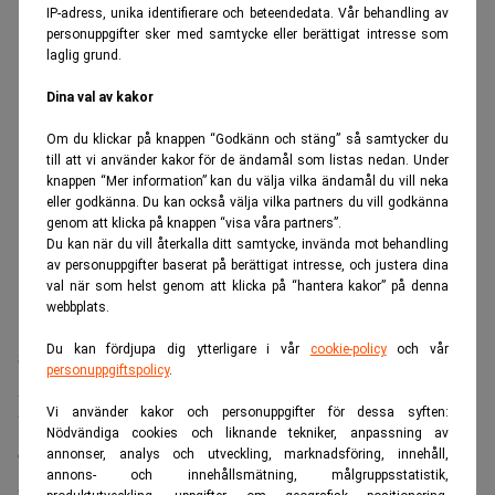
IP-adress, unika identifierare och beteendedata. Vår behandling av
personuppgifter sker med samtycke eller berättigat intresse som
laglig grund.
Dina val av kakor
Om du klickar på knappen “Godkänn och stäng” så samtycker du
till att vi använder kakor för de ändamål som listas nedan. Under
knappen “Mer information” kan du välja vilka ändamål du vill neka
eller godkänna. Du kan också välja vilka partners du vill godkänna
genom att klicka på knappen “visa våra partners”.
Du kan när du vill återkalla ditt samtycke, invända mot behandling
av personuppgifter baserat på berättigat intresse, och justera dina
val när som helst genom att klicka på “hantera kakor” på denna
webbplats.
Du kan fördjupa dig ytterligare i vår
cookie-policy
och vår
Styckningsplaner och regionala avyttringar
personuppgiftspolicy
.
Akelius har tidigare lyft idén att dela upp Castellum i tre
Vi använder kakor och personuppgifter för dessa syften:
bolag, något som nu kan vara på väg att realiseras . Han
Nödvändiga cookies och liknande tekniker, anpassning av
öppnar även för fler regionala försäljningar där lokala
annonser, analys och utveckling, marknadsföring, innehåll,
annons- och innehållsmätning, målgruppsstatistik,
aktörer anses bättre lämpade att driva fastigheterna vidare.