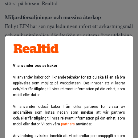
störst på börsen. Realtid
Miljardförsäljningar och massiva återköp
Enligt
EFN
har sen nya ledningen infört ett avkastningsmål
och en kapitalpolicy där återköp prioriteras över utdelning
. Under 2026 har Castellum köpt tillbaka över 23,5
miljoner aktier för drygt 4,5 miljarder kronor.
Vi använder oss av kakor
Samtidigt har bolaget sålt fastigheter för över 24 miljarder
Vi använder kakor och liknande tekniker för att du ska få en så bra
kronor, där affären i Skåne – 13,3 miljarder – sticker ut. 60
upplevelse som möjligt på webbplatsen. Det innebär att vi lagrar
procent av likviden ska delas ut till aktieägarna, resten går
och/eller får tillgång till viss relevant information på din enhet, som
mobil eller dator.
till att minska skuldsättningen.
Läs också:
Akelius ger jättegåva till Gaza – slår rekord.
Vi använder också kakor från olika partners för vissa av
ändamålen som listas nedan som innebär att vår partners
Realtid
och/eller får tillgång till viss relevant information på din enhet, som
mobil eller dator. Vi och våra
partners
använder.
ANNONS
Användning av kakor innebär att vi behandlar personuppgifter som