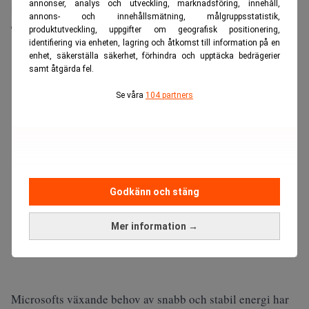
annonser, analys och utveckling, marknadsföring, innehåll,
levererar oljejätten Chevron naturgasbaserad kraft till
annons- och innehållsmätning, målgruppsstatistik,
det stora datacentret i Texas.
produktutveckling, uppgifter om geografisk positionering,
identifiering via enheten, lagring och åtkomst till information på en
ANNONS
enhet, säkerställa säkerhet, förhindra och upptäcka bedrägerier
samt åtgärda fel.
Se våra
104 partners
Godkänn och stäng
Mer information →
Microsofts växande behov av snabb och stabil energi har