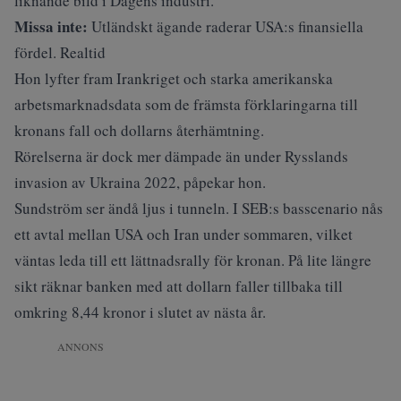
liknande bild i
Dagens industri
.
Missa inte:
Utländskt ägande raderar USA:s finansiella
fördel. Realtid
Hon lyfter fram Irankriget och starka amerikanska
arbetsmarknadsdata som de främsta förklaringarna till
kronans fall och dollarns återhämtning.
Rörelserna är dock mer dämpade än under Rysslands
invasion av Ukraina 2022, påpekar hon.
Sundström ser ändå ljus i tunneln. I SEB:s basscenario nås
ett avtal mellan USA och Iran under sommaren, vilket
väntas leda till ett lättnadsrally för kronan. På lite längre
sikt räknar banken med att dollarn faller tillbaka till
omkring 8,44 kronor i slutet av nästa år.
ANNONS