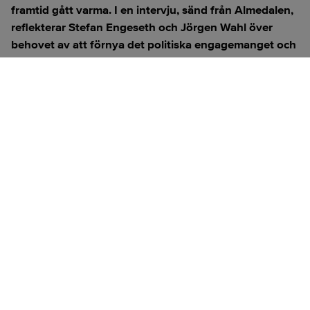
framtid gått varma. I en intervju, sänd från Almedalen,
reflekterar Stefan Engeseth och Jörgen Wahl över
behovet av att förnya det politiska engagemanget och
hur modern teknik kan användas för att överbrygga
klyftan mellan medborgare och beslutsfattare.
Titta på
videosidan
för en ren videoupplevelse.
ANNONS