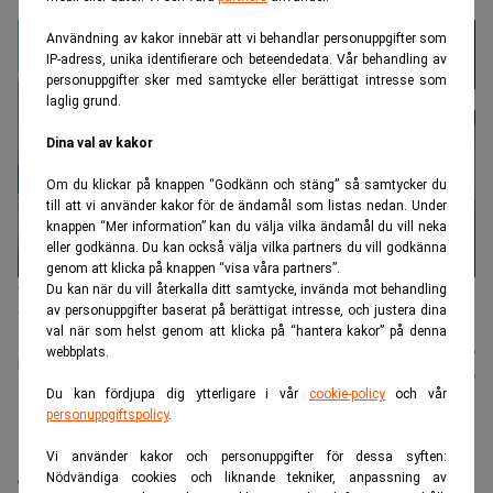
Användning av kakor innebär att vi behandlar personuppgifter som
IP-adress, unika identifierare och beteendedata. Vår behandling av
personuppgifter sker med samtycke eller berättigat intresse som
laglig grund.
Dina val av kakor
Om du klickar på knappen “Godkänn och stäng” så samtycker du
till att vi använder kakor för de ändamål som listas nedan. Under
knappen “Mer information” kan du välja vilka ändamål du vill neka
eller godkänna. Du kan också välja vilka partners du vill godkänna
genom att klicka på knappen “visa våra partners”.
Chevron blir Microsofts partner när AI-boomen driver upp behovet
Du kan när du vill återkalla ditt samtycke, invända mot behandling
av el. (Foto: Jeff Chiu /AP/TT/)
av personuppgifter baserat på berättigat intresse, och justera dina
val när som helst genom att klicka på “hantera kakor” på denna
Karin
Publicerad:
08 aug. 2026
webbplats.
Andersen
Uppdaterad:
08 aug. 2026
Du kan fördjupa dig ytterligare i vår
cookie-policy
och vår
personuppgiftspolicy
.
Microsoft lättar på klimatkraven för att kunna
Vi använder kakor och personuppgifter för dessa syften:
expandera sin AI-satsning. I ett nytt samarbete
Nödvändiga cookies och liknande tekniker, anpassning av