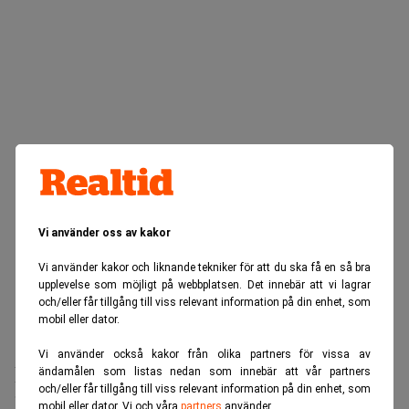
Vi använder oss av kakor
Vi använder kakor och liknande tekniker för att du ska få en så bra
upplevelse som möjligt på webbplatsen. Det innebär att vi lagrar
och/eller får tillgång till viss relevant information på din enhet, som
mobil eller dator.
Realtid.se
Makro
Vi använder också kakor från olika partners för vissa av
Microsoft lättar på klimatkraven – tar
ändamålen som listas nedan som innebär att vår partners
och/eller får tillgång till viss relevant information på din enhet, som
hjälp av Big Oil
mobil eller dator. Vi och våra
partners
använder.