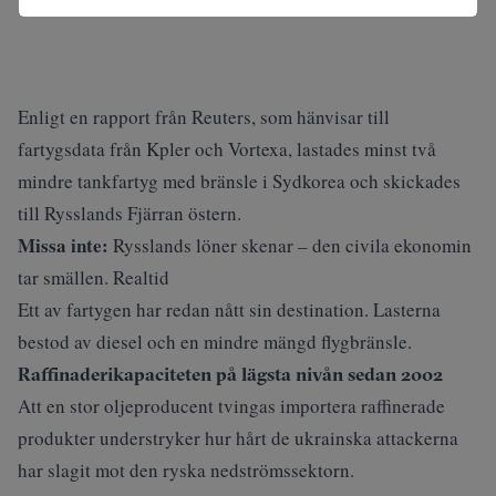
Enligt
en rapport från Reuters
, som hänvisar till
fartygsdata från Kpler och Vortexa, lastades minst två
mindre tankfartyg med bränsle i Sydkorea och skickades
till Rysslands Fjärran östern.
Missa inte:
Rysslands löner skenar – den civila ekonomin
tar smällen. Realtid
Ett av fartygen har redan nått sin destination. Lasterna
bestod av diesel och en mindre mängd flygbränsle.
Raffinaderikapaciteten på lägsta nivån sedan 2002
Att en stor oljeproducent tvingas importera raffinerade
produkter understryker hur hårt de ukrainska attackerna
har slagit mot den ryska nedströmssektorn.