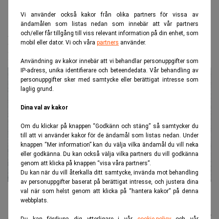
Vi använder också kakor från olika partners för vissa av
Realtid.se
Makro
ändamålen som listas nedan som innebär att vår partners
och/eller får tillgång till viss relevant information på din enhet, som
Ryssland i oväntad bränslekris – tar
mobil eller dator. Vi och våra
partners
använder.
hjälp från Sydkorea
Användning av kakor innebär att vi behandlar personuppgifter som
IP-adress, unika identifierare och beteendedata. Vår behandling av
personuppgifter sker med samtycke eller berättigat intresse som
laglig grund.
Dina val av kakor
Om du klickar på knappen “Godkänn och stäng” så samtycker du
till att vi använder kakor för de ändamål som listas nedan. Under
knappen “Mer information” kan du välja vilka ändamål du vill neka
eller godkänna. Du kan också välja vilka partners du vill godkänna
genom att klicka på knappen “visa våra partners”.
Du kan när du vill återkalla ditt samtycke, invända mot behandling
av personuppgifter baserat på berättigat intresse, och justera dina
Ryssland har fått vända sig till Sydkorea för bränsle. (Foto: Mathieu
val när som helst genom att klicka på “hantera kakor” på denna
Pattier/AP/TT)
webbplats.
Johan
Publicerad:
07 aug. 2026
Du kan fördjupa dig ytterligare i vår
cookie-policy
och vår