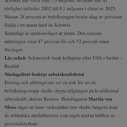
Schweiz har vuxit från 7,3 miljoner invånare när fri
rörlighet infördes 2002 till 9,1 miljoner i slutet av 2025.
Nästan 28 procent av befolkningen består idag av personer
födda i ett annat land än Schweiz.
Samtidigt är opinionsläget är jämnt. Den senaste
mätningen visar 47 procent för och 52 procent emot
förslaget.
Läs också:
Schweizisk bank kollapsar efter USA:s beslut –
Realtid
Näringslivet fruktar arbetskraftsbrist
Företag och arbetsgivare ser en risk för att ett
befolkningsstopp skulle strypa tillgången på kvalificerad
Martin von
arbetskraft, skriver
Reuters
. Hotellägaren
Moos
säger att hans verksamhet inte skulle fungera utan
de utländska medarbetarna som utgör nästan hälften av
personalstyrkan.