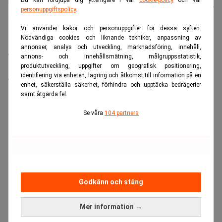
Colliander
Uppdaterad:
07 aug. 2026
personuppgiftspolicy
.
Vi använder kakor och personuppgifter för dessa syften:
Nödvändiga cookies och liknande tekniker, anpassning av
Ryssland importerade under juli omkring 30 000 ton
annonser, analys och utveckling, marknadsföring, innehåll,
drivmedel från Sydkorea för att lindra bristen som
annons- och innehållsmätning, målgruppsstatistik,
ukrainska drönarattacker mot landets raffinaderier har
produktutveckling, uppgifter om geografisk positionering,
identifiering via enheten, lagring och åtkomst till information på en
orsakat.
enhet, säkerställa säkerhet, förhindra och upptäcka bedrägerier
samt åtgärda fel.
ANNONS
Se våra
104 partners
Godkänn och stäng
Mer information →