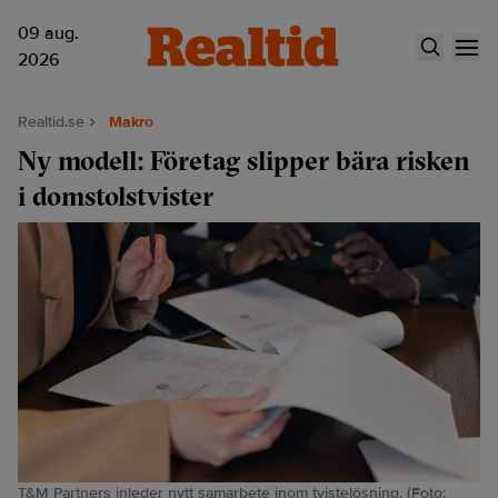
09 aug.
2026
Realtid.se
Makro
Ny modell: Företag slipper bära risken
i domstolstvister
T&M Partners inleder nytt samarbete inom tvistelösning. (Foto: