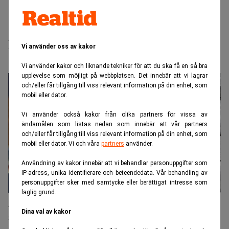
Realtid.se
Makro
Metallen som hotar USA:s försvar:
Vi använder oss av kakor
”Tillverkas inte längre i landet”
Vi använder kakor och liknande tekniker för att du ska få en så bra
upplevelse som möjligt på webbplatsen. Det innebär att vi lagrar
och/eller får tillgång till viss relevant information på din enhet, som
mobil eller dator.
Vi använder också kakor från olika partners för vissa av
ändamålen som listas nedan som innebär att vår partners
och/eller får tillgång till viss relevant information på din enhet, som
mobil eller dator. Vi och våra
partners
använder.
Användning av kakor innebär att vi behandlar personuppgifter som
IP-adress, unika identifierare och beteendedata. Vår behandling av
personuppgifter sker med samtycke eller berättigat intresse som
laglig grund.
Pete Hegseth och den amerikanska militären har problem med
tillgången till aluminium. (Foto: Nathan Howard /AP/Stian Lysberg
Dina val av kakor
Solum/NTB/TT)