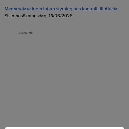
Medarbetare inom Intern styrning och kontroll till Alecta
Sista ansökningsdag:
13/06/2026
ANNONS