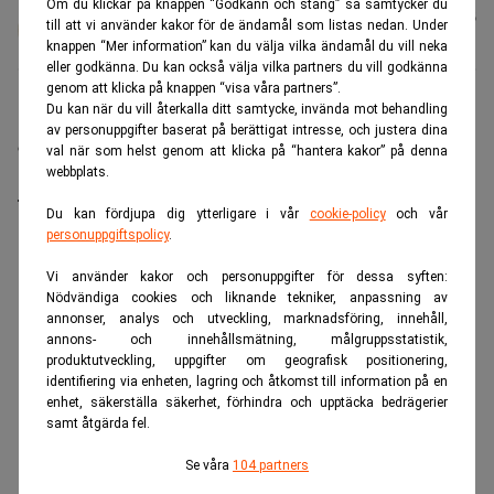
Om du klickar på knappen “Godkänn och stäng” så samtycker du
Johan
Publicerad:
09 aug. 2026
till att vi använder kakor för de ändamål som listas nedan. Under
Colliander
knappen “Mer information” kan du välja vilka ändamål du vill neka
eller godkänna. Du kan också välja vilka partners du vill godkänna
genom att klicka på knappen “visa våra partners”.
Du kan när du vill återkalla ditt samtycke, invända mot behandling
Ett amerikanskt krigsspel förra sommaren pekade ut
av personuppgifter baserat på berättigat intresse, och justera dina
en kritisk sårbarhet i landets aluminiumförsörjning –
val när som helst genom att klicka på “hantera kakor” på denna
månader innan USA gick till attack mot Iran. Det
webbplats.
framgår av en analys av övningen.
Du kan fördjupa dig ytterligare i vår
cookie-policy
och vår
personuppgiftspolicy
.
ANNONS
Vi använder kakor och personuppgifter för dessa syften:
Nödvändiga cookies och liknande tekniker, anpassning av
annonser, analys och utveckling, marknadsföring, innehåll,
annons- och innehållsmätning, målgruppsstatistik,
produktutveckling, uppgifter om geografisk positionering,
identifiering via enheten, lagring och åtkomst till information på en
enhet, säkerställa säkerhet, förhindra och upptäcka bedrägerier
samt åtgärda fel.
Se våra
104 partners