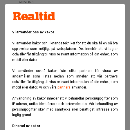
ANNONS
Vi använder oss av kakor
Vi använder kakor och liknande tekniker för att du ska få en så bra
upplevelse som möjligt på webbplatsen. Det innebär att vi lagrar
och/eller får tillgång till viss relevant information på din enhet, som
mobil eller dator.
Vi använder också kakor från olika partners för vissa av
ändamålen som listas nedan som innebär att vår partners
och/eller får tillgång till viss relevant information på din enhet, som
mobil eller dator. Vi och våra
partners
använder.
Användning av kakor innebär att vi behandlar personuppgifter som
IP-adress, unika identifierare och beteendedata. Vår behandling av
”Vi måste ta frågorna på allvar”, sade Jans på en
personuppgifter sker med samtycke eller berättigat intresse som
Guy Parmelin
presskonferens där även president
.
laglig grund.
Läs mer:
Schweizisk bank kollapsar efter USA:s beslut –
Dina val av kakor