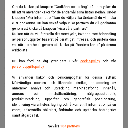
Realtid
Om du klickar på knappen “Godkänn och stäng” så samtycker du
SVP trappar upp trycket
till att vi använder kakor för de ändamål som listas nedan. Under
Marcel Dettling
SVP:s partiledare
konstaterade att
knappen “Mer information” kan du välja vilka ändamål du vill neka
eller godkänna. Du kan också välja vilka partners du vill godkänna
initiativet med befolkningstak var mycket populärt i stora
genom att klicka på knappen “visa våra partners”.
delar av landet och att partiet kommer fortsätta driva
Du kan när du vill återkalla ditt samtycke, invända mot behandling
av personuppgifter baserat på berättigat intresse, och justera dina
frågan.
val när som helst genom att klicka på “hantera kakor” på denna
”Vi har inte löst ett enda problem”, sade han.
webbplats.
Motståndare varnar samtidigt för att debatten nu öppnat
Du kan fördjupa dig ytterligare i vår
cookie-policy
och vår
en fråga som tidigare varit tabu.
personuppgiftspolicy
.
”Anden är ute ur flaskan”, sade den gröna
Vi använder kakor och personuppgifter för dessa syften:
Sibel Arslan.
parlamentsledamoten
Nödvändiga cookies och liknande tekniker, anpassning av
annonser, analys och utveckling, marknadsföring, innehåll,
Läs mer:
Schweiz skärper reglerna – då krymper
annons- och innehållsmätning, målgruppsstatistik,
finanssektorn kraftigt – Realtid
produktutveckling, uppgifter om geografisk positionering,
identifiering via enheten, lagring och åtkomst till information på en
Läs även:
Mindre bostad, mindre kostnader? Inte alltid –
enhet, säkerställa säkerhet, förhindra och upptäcka bedrägerier
samt åtgärda fel.
E55
ANNONS
Se våra
104 partners