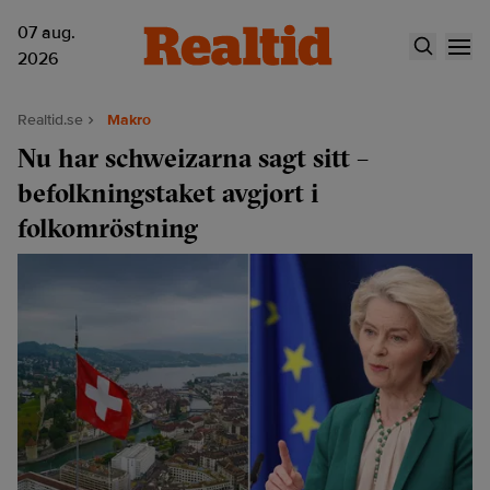
07 aug.
2026
Realtid.se
Makro
Nu har schweizarna sagt sitt –
befolkningstaket avgjort i
folkomröstning