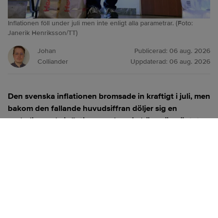
Inflationen föll under juli men inte enligt alla parametrar. (Foto:
Janerik Henriksson/TT)
Johan
Publicerad:
06 aug. 2026
Colliander
Uppdaterad:
06 aug. 2026
Den svenska inflationen bromsade in kraftigt i juli, men
bakom den fallande huvudsiffran döljer sig en
underliggande inflation som kom in högre än väntat.
Flera ekonomer pekar nu mot en räntehöjning i
september.
ANNONS