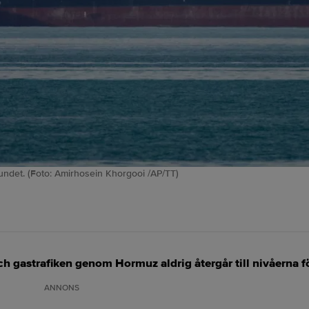
undet. (Foto: Amirhosein Khorgooi /AP/TT)
och gastrafiken genom Hormuz aldrig återgår till nivåerna fö
ANNONS