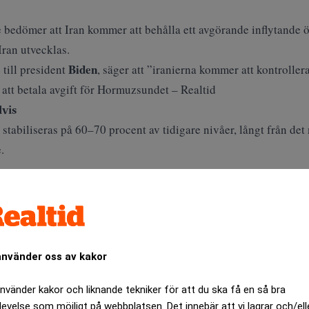
e bedömer att Iran kommer att behålla ett avgörande inflytande ö
ran utvecklas.
Biden
 till president
, säger att ”iranierna kommer att kontrolle
tt betala avgift för Hormuzsundet – Realtid
lvis
stabiliseras på 60–70 procent av tidigare nivåer, långt från det
.
skilt kinesiska, medan västerländska rederier kan tvingas betala 
rt, där tillgången styrs av geopolitisk lojalitet snarare än fri na
använder oss av kakor
kaden i Hormuzsundet – Realtid
använder kakor och liknande tekniker för att du ska få en så bra
ken är fortsatt låg
levelse som möjligt på webbplatsen. Det innebär att vi lagrar och/ell