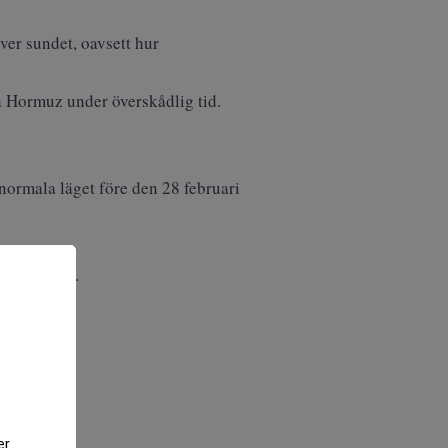
ver sundet, oavsett hur
ra Hormuz under överskådlig tid.
 normala läget före den 28 februari
för passage.
vigering.
er