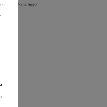
uz, men nivåerna ligger
tor.
m
vi
an