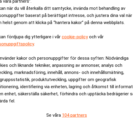
a våra partners”.
olagen Exxon och Chevron för att globala oljelager är på väg ne
kan när du vill återkalla ditt samtycke, invända mot behandling av
å till tre veckor. När lagren når den punkten väntas priserna sti
sonuppgifter baserat på berättigat intresse, och justera dina val när
 helst genom att klicka på “hantera kakor” på denna webbplats.
utet av juni eller början av juli som den tidpunkt då krisen slår
hefer detta.
kan fördjupa dig ytterligare i vår
cookie-policy
och vår
t prispressen kommer att slå igenom tydligare de närmaste vecko
sonuppgiftspolicy
.
i och juli.
tå inför kraftiga rörelser om situationen i Persiska viken inte f
använder kakor och personuppgifter för dessa syften: Nödvändiga
kies och liknande tekniker, anpassning av annonser, analys och
sociala medier.
eckling, marknadsföring, innehåll, annons- och innehållsmätning,
gruppsstatistik, produktutveckling, uppgifter om geografisk
ggt för ett osäkrare Europa – E55
itionering, identifiering via enheten, lagring och åtkomst till informa
n öppnar för ny väg – Realtid
en enhet, säkerställa säkerhet, förhindra och upptäcka bedrägerier 
ärda fel.
ANNONS
Se våra
104 partners