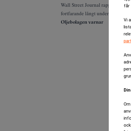
Wall Street Journal rapporterar a
får 
fortfarande långt under det normal
Vi 
Oljebolagen varnar
list
rel
par
Anv
adr
per
gru
Din
Om 
anv
inf
ock