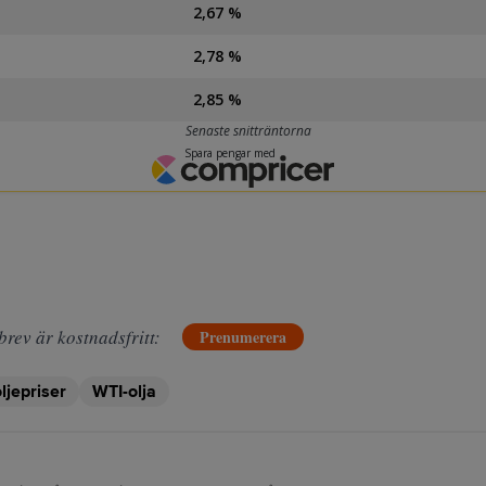
brev är kostnadsfritt:
Prenumerera
ljepriser
WTI-olja