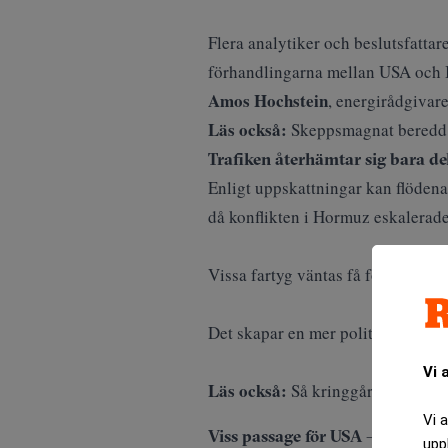
Flera analytiker och beslutsfattar
förhandlingarna mellan USA och I
Amos Hochstein
, energirådgivare
Läs också:
Skeppsmagnat beredd a
Trafiken återhämtar sig bara de
Enligt uppskattningar kan flödena 
då konflikten i Hormuz eskalerade
Vissa fartyg väntas få förtur, sär
Det skapar en mer politiserad sjöfa
Vi 
Läs också:
Så kringgår Iran bloc
Vi 
Viss passage för USA – men trafi
upp