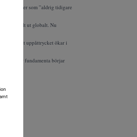
d mot nivåer som ”aldrig tidigare
ga kraftigt.
 igenom fullt ut globalt. Nu
rna och att uppåttrycket ökar i
örändras, när fundamenta börjar
tion
samt