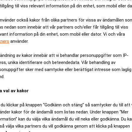
tt USA:s flotta nu tyst koordinerar fartygspassager genom Horm
tillgång till viss relevant information på din enhet, som mobil eller da
a och omfattar inte bara tankers.
använder också kakor från olika partners för vissa av ändamålen so
as nedan som innebär att vår partners och/eller får tillgång till viss
ANNONS
evant information på din enhet, som mobil eller dator. Vi och våra
tners
använder.
ändning av kakor innebär att vi behandlar personuppgifter som IP-
ess, unika identifierare och beteendedata. Vår behandling av
sonuppgifter sker med samtycke eller berättigat intresse som laglig
nd.
a val av kakor
du klickar på knappen “Godkänn och stäng” så samtycker du till att 
änder kakor för de ändamål som listas nedan. Under knappen “Mer
ormation” kan du välja vilka ändamål du vill neka eller godkänna. Du k
så välja vilka partners du vill godkänna genom att klicka på knappen