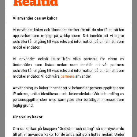
AP7 och oljefonden motsätter sig
USA:s klimatplaner
Vi använder oss av kakor
Vi använder kakor och liknande tekniker för att du ska få en så bra
upplevelse som möjligt på webbplatsen. Det innebär att vi lagrar
och/eller får tillgång till viss relevant information på din enhet, som
mobil eller dator.
Vi använder också kakor från olika partners för vissa av
ändamålen som listas nedan som innebär att vår partners
och/eller får tillgång till viss relevant information på din enhet, som
mobil eller dator. Vi och våra
partners
använder.
Användning av kakor innebär att vi behandlar personuppgifter som
IP-adress, unika identifierare och beteendedata. Vår behandling av
Nicolai Tangen, Norska oljefondens chef. (Foto: Ole Berg-Rusten /
personuppgifter sker med samtycke eller berättigat intresse som
NTB/TT)
laglig grund.
Johan
Publicerad:
07 aug. 2026
Dina val av kakor
Colliander
Uppdaterad:
07 aug. 2026
Om du klickar på knappen “Godkänn och stäng” så samtycker du
till att vi använder kakor för de ändamål som listas nedan. Under