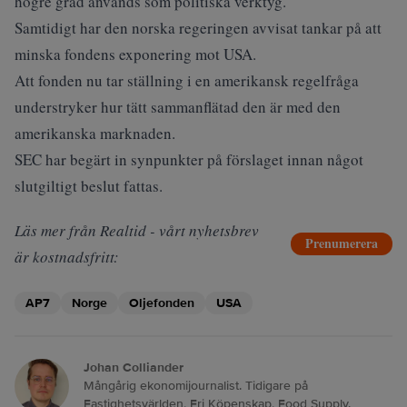
högre grad används som politiska verktyg.
Samtidigt har den norska regeringen avvisat tankar på att
minska fondens exponering mot USA.
Att fonden nu tar ställning i en amerikansk regelfråga
understryker hur tätt sammanflätad den är med den
amerikanska marknaden.
SEC har begärt in synpunkter på förslaget innan något
slutgiltigt beslut fattas.
Läs mer från Realtid - vårt nyhetsbrev
Prenumerera
är kostnadsfritt:
AP7
Norge
Oljefonden
USA
Johan Colliander
Mångårig ekonomijournalist. Tidigare på
Fastighetsvärlden, Fri Köpenskap, Food Supply.