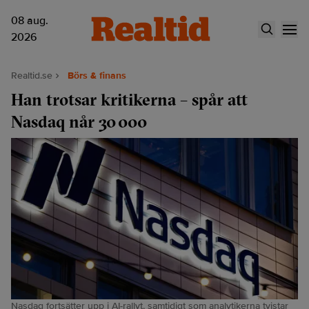
08 aug.
2026
Realtid.se
Börs & finans
Han trotsar kritikerna – spår att
Nasdaq når 30 000
Nasdaq fortsätter upp i AI‑rallyt, samtidigt som analytikerna tvistar