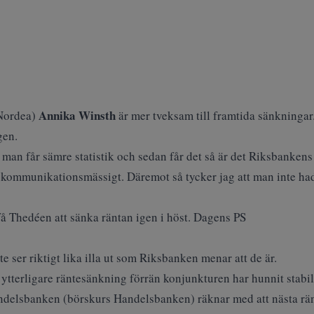
Annika Winsth
Nordea
)
är mer tveksam till framtida sänkningar.
gen.
man får sämre statistik och sedan får det så är det Riksbankens 
m kommunikationsmässigt. Däremot så tycker jag att man inte had
å Thedéen att sänka räntan igen i höst. Dagens PS
e ser riktigt lika illa ut som Riksbanken menar att de är.
n ytterligare räntesänkning förrän konjunkturen har hunnit stabil
ndelsbanken (
börskurs Handelsbanken
) räknar med att nästa r