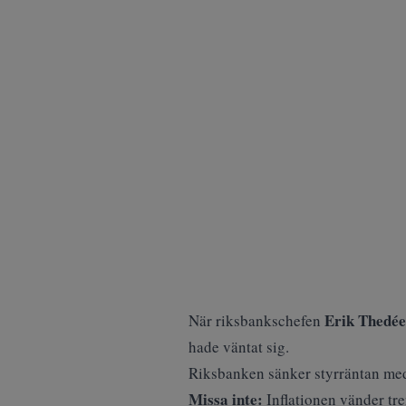
Erik Thedé
När riksbankschefen
hade väntat sig
.
Riksbanken sänker styrräntan med 
Missa inte:
Inflationen vänder tr