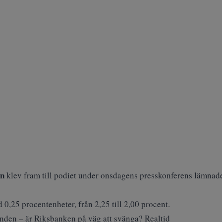
en
klev fram till podiet under onsdagens presskonferens lämnad
0,25 procentenheter, från 2,25 till 2,00 procent.
enden – är Riksbanken på väg att svänga? Realtid