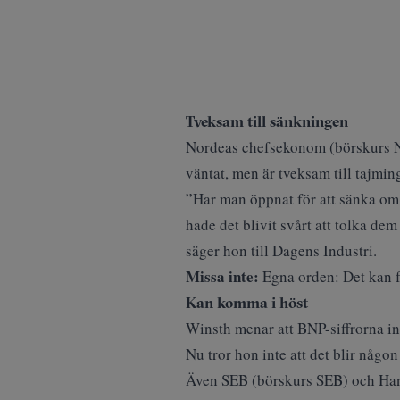
Tveksam till sänkningen
Nordeas chefsekonom (
börskurs 
väntat, men är tveksam till tajmin
”Har man öppnat för att sänka om 
hade det blivit svårt att tolka de
säger hon till
Dagens Industri
.
Missa inte:
Egna orden: Det kan f
Kan komma i höst
Winsth menar att BNP-siffrorna int
Nu tror hon inte att det blir någo
Även SEB (
börskurs SEB
) och Ha