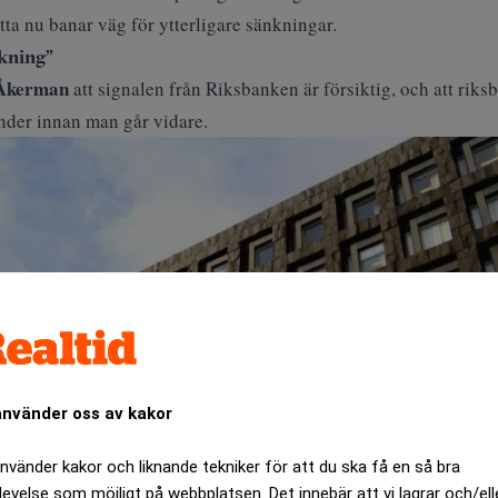
etta nu banar väg för ytterligare sänkningar.
nkning”
 Åkerman
att signalen från Riksbanken är försiktig, och att riks
änder innan man går vidare.
använder oss av kakor
använder kakor och liknande tekniker för att du ska få en så bra
levelse som möjligt på webbplatsen. Det innebär att vi lagrar och/ell