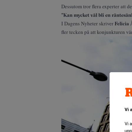
Dessutom tror flera experter att d
”Kan mycket väl bli en räntesä
Felicia
I
Dagens Nyheter
skriver
fler tecken på att konjunkturen v
Vi 
Vi 
upp