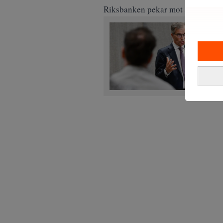
Riksbanken pekar mot att en ny sä