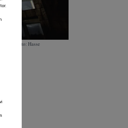
tor.
m
konomi. (Foto: Hasse
aft.
vi
an