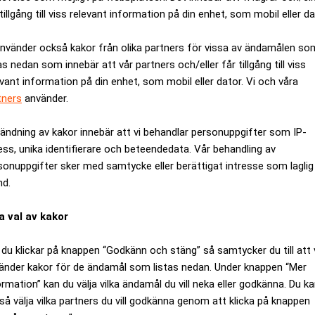
tillgång till viss relevant information på din enhet, som mobil eller da
använder också kakor från olika partners för vissa av ändamålen so
as nedan som innebär att vår partners och/eller får tillgång till viss
evant information på din enhet, som mobil eller dator. Vi och våra
tners
använder.
storg tas besluten som kan få stora konsekvenser för svensk e
ändning av kakor innebär att vi behandlar personuppgifter som IP-
en nu ser ut att falla tillbaka och att hushållen återfår viss köpkr
ess, unika identifierare och beteendedata. Vår behandling av
sonuppgifter sker med samtycke eller berättigat intresse som laglig
ANNONS
nd.
a val av kakor
du klickar på knappen “Godkänn och stäng” så samtycker du till att 
änder kakor för de ändamål som listas nedan. Under knappen “Mer
ormation” kan du välja vilka ändamål du vill neka eller godkänna. Du k
så välja vilka partners du vill godkänna genom att klicka på knappen