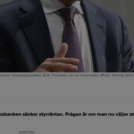
å beskrivs riksbankschefen Erik Thedéen av en kolumnist. (Foto: Henrik Mo
sbanken sänker styrräntan. Frågan är om man nu väljer att
ANNONS