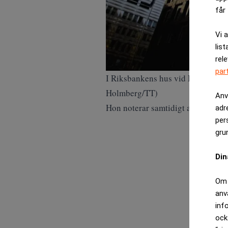
får 
Vi 
list
rel
par
I Riksbankens hus vid Brunkeberg
Holmberg/TT)
Anv
Hon noterar samtidigt att inflation
adr
per
gru
Din
Om 
anv
inf
ock