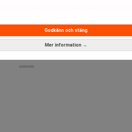
nkning kan ske innan året är slut.
Egna orden: Det kan få Thedéen att sänka 
Det är inte längre inflationen som får riksbankschefen att li
Godkänn och stäng
Mer information →
ANNONS