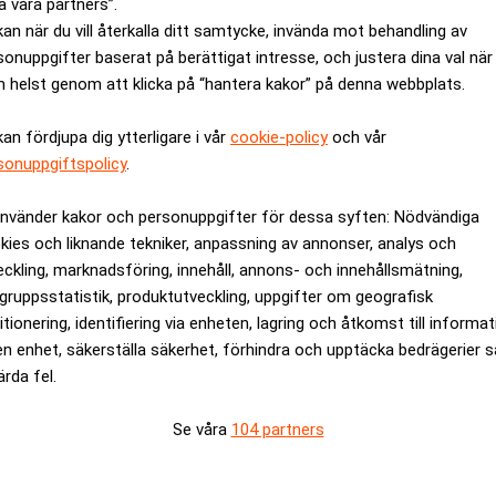
a våra partners”.
kan när du vill återkalla ditt samtycke, invända mot behandling av
sonuppgifter baserat på berättigat intresse, och justera dina val när
 helst genom att klicka på “hantera kakor” på denna webbplats.
kan fördjupa dig ytterligare i vår
cookie-policy
och vår
sonuppgiftspolicy
.
nkning till i år”, skriver Åkerman.
s Åkesson
att Riksbankens kommunikation följer ett mönster där
använder kakor och personuppgifter för dessa syften: Nödvändiga
kies och liknande tekniker, anpassning av annonser, analys och
eckling, marknadsföring, innehåll, annons- och innehållsmätning,
äkra – förutom på en punkt. Realtid
gruppsstatistik, produktutveckling, uppgifter om geografisk
itionering, identifiering via enheten, lagring och åtkomst till informa
en enhet, säkerställa säkerhet, förhindra och upptäcka bedrägerier 
rik följd av mjukare politik”. Han lyfter också fram hur riksb
ärda fel.
v utveckling i ekonomin:
ten i den svenska ekonomin är svag, samtidigt som arbetslösheten
Se våra
104 partners
förväntar sig ytterligare en räntesänkning efter sommaren, sä