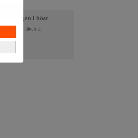
räntan igen i höst
gga vaken om nätterna.