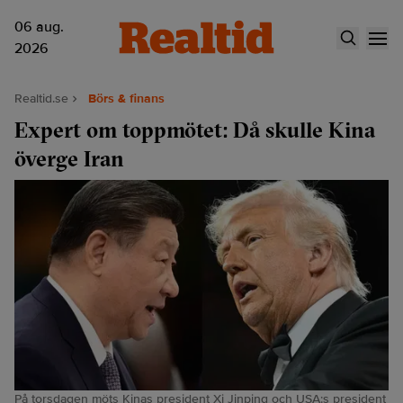
06 aug.
2026
Realtid.se
Börs & finans
Expert om toppmötet: Då skulle Kina
överge Iran
På torsdagen möts Kinas president Xi Jinping och USA:s president