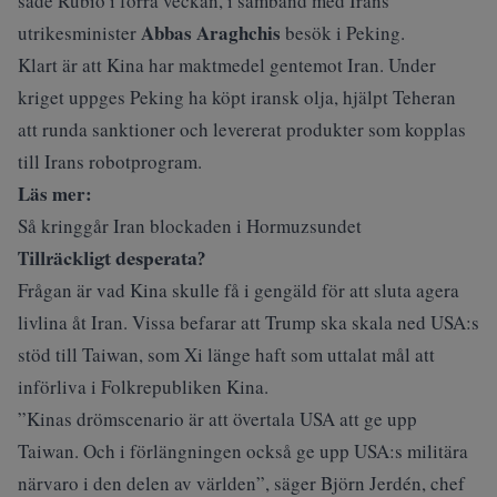
sade Rubio i förra veckan, i samband med Irans
Abbas Araghchis
utrikesminister
besök i Peking.
Klart är att Kina har maktmedel gentemot Iran. Under
kriget uppges Peking ha köpt iransk olja, hjälpt Teheran
att runda sanktioner och levererat produkter som kopplas
till Irans robotprogram.
Läs mer:
Så kringgår Iran blockaden i Hormuzsundet
Tillräckligt desperata?
Frågan är vad Kina skulle få i gengäld för att sluta agera
livlina åt Iran. Vissa befarar att Trump ska skala ned USA:s
stöd till Taiwan, som Xi länge haft som uttalat mål att
införliva i Folkrepubliken Kina.
”Kinas drömscenario är att övertala USA att ge upp
Taiwan. Och i förlängningen också ge upp USA:s militära
närvaro i den delen av världen”, säger Björn Jerdén, chef