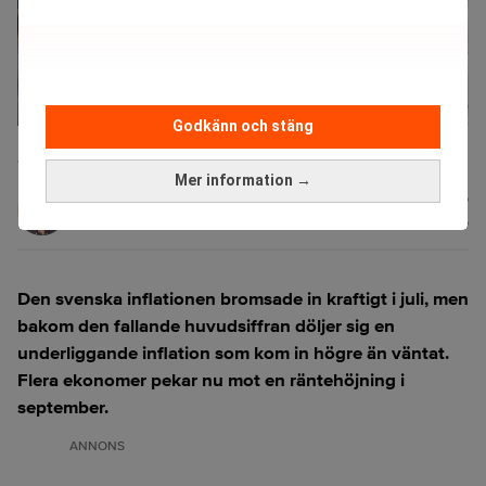
Godkänn och stäng
Inflationen föll under juli men inte enligt alla parametrar. (Foto:
Janerik Henriksson/TT)
Mer information →
Johan
Publicerad:
06 aug. 2026
Colliander
Uppdaterad:
06 aug. 2026
Den svenska inflationen bromsade in kraftigt i juli, men
bakom den fallande huvudsiffran döljer sig en
underliggande inflation som kom in högre än väntat.
Flera ekonomer pekar nu mot en räntehöjning i
september.
ANNONS