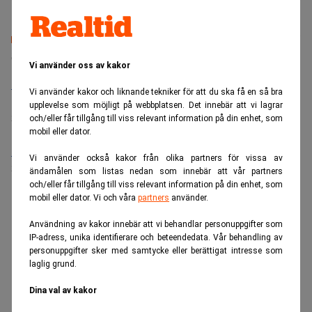
Senaste lediga jobben
Vi använder oss av kakor
Bolagsjurist till Eltel AB
Vi använder kakor och liknande tekniker för att du ska få en så bra
Placering:
Bromma, Stockholm
upplevelse som möjligt på webbplatsen. Det innebär att vi lagrar
Sista ansökningsdag:
21/08/2026
och/eller får tillgång till viss relevant information på din enhet, som
mobil eller dator.
Medarbetare inom Intern styrning och kontroll till Alecta
Vi använder också kakor från olika partners för vissa av
Sista ansökningsdag:
13/06/2026
ändamålen som listas nedan som innebär att vår partners
och/eller får tillgång till viss relevant information på din enhet, som
mobil eller dator. Vi och våra
partners
använder.
ANNONS
Användning av kakor innebär att vi behandlar personuppgifter som
IP-adress, unika identifierare och beteendedata. Vår behandling av
personuppgifter sker med samtycke eller berättigat intresse som
laglig grund.
Dina val av kakor