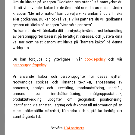
Om du klickar på knappen “Godkänn och stäng” så samtycker du
till att vi använder kakor för de ändamål som listas nedan. Under
knappen “Mer information” kan du välja vilka ändamål du vill neka
eller godkänna. Du kan också välja vilka partners du vill godkänna
genom att klicka på knappen “visa våra partners”.
Du kan när du vill återkalla ditt samtycke, invända mot behandling
av personuppgifter baserat på berättigat intresse, och justera dina
val när som helst genom att klicka på “hantera kakor” på denna
webbplats.
Du kan fördjupa dig ytterligare i vår
cookie-policy
och vår
personuppgiftspolicy
.
Realtid.se
Makro
Vi använder kakor och personuppgifter för dessa syften:
Nya inflationskallduschen: Ökar
Nödvändiga cookies och liknande tekniker, anpassning av
annonser, analys och utveckling, marknadsföring, innehåll,
risken för höjd ränta
annons- och innehållsmätning, målgruppsstatistik,
produktutveckling, uppgifter om geografisk positionering,
identifiering via enheten, lagring och åtkomst till information på en
enhet, säkerställa säkerhet, förhindra och upptäcka bedrägerier
samt åtgärda fel.
Se våra
104 partners