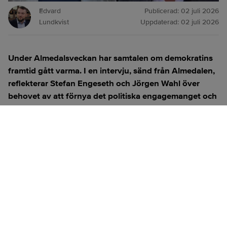
Edvard
Publicerad:
02 juli 2026
Lundkvist
Uppdaterad:
02 juli 2026
Under Almedalsveckan har samtalen om demokratins
framtid gått varma. I en intervju, sänd från Almedalen,
reflekterar Stefan Engeseth och Jörgen Wahl över
behovet av att förnya det politiska engagemanget och
hur modern teknik kan användas för att överbrygga
klyftan mellan medborgare och beslutsfattare.
Titta på
videosidan
för en ren videoupplevelse.
ANNONS