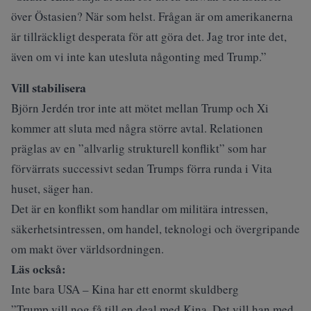
över Östasien? När som helst. Frågan är om amerikanerna
är tillräckligt desperata för att göra det. Jag tror inte det,
även om vi inte kan utesluta någonting med Trump.”
Vill stabilisera
Björn Jerdén tror inte att mötet mellan Trump och Xi
kommer att sluta med några större avtal. Relationen
präglas av en ”allvarlig strukturell konflikt” som har
förvärrats successivt sedan Trumps förra runda i Vita
huset, säger han.
Det är en konflikt som handlar om militära intressen,
säkerhetsintressen, om handel, teknologi och övergripande
om makt över världsordningen.
Läs också:
Inte bara USA – Kina har ett enormt skuldberg
”Trump vill nog få till en deal med Kina. Det vill han med