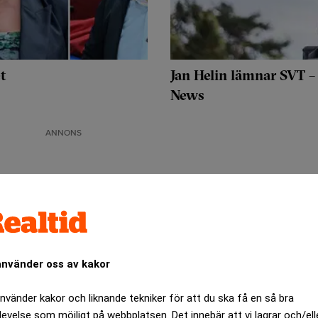
t
Jan Helin lämnar SVT – 
News
ANNONS
använder oss av kakor
använder kakor och liknande tekniker för att du ska få en så bra
levelse som möjligt på webbplatsen. Det innebär att vi lagrar och/ell