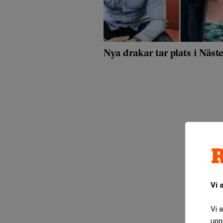
Nya drakar tar plats i Näste
Vi 
Vi 
upp