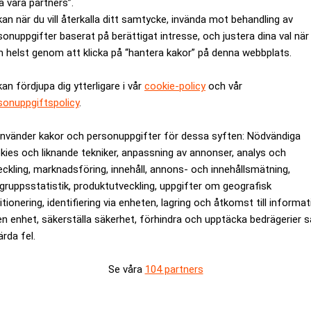
a våra partners”.
kan när du vill återkalla ditt samtycke, invända mot behandling av
sonuppgifter baserat på berättigat intresse, och justera dina val när
 helst genom att klicka på “hantera kakor” på denna webbplats.
kan fördjupa dig ytterligare i vår
cookie-policy
och vår
sonuppgiftspolicy
.
använder kakor och personuppgifter för dessa syften: Nödvändiga
kies och liknande tekniker, anpassning av annonser, analys och
eckling, marknadsföring, innehåll, annons- och innehållsmätning,
gruppsstatistik, produktutveckling, uppgifter om geografisk
sökt runda sanktionerna
Ericsson utesluts frå
itionering, identifiering via enheten, lagring och åtkomst till informa
antikorruptionssamarb
en enhet, säkerställa säkerhet, förhindra och upptäcka bedrägerier 
ärda fel.
ANNONS
Se våra
104 partners