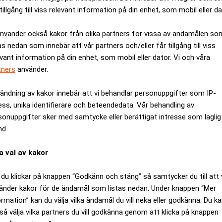
tillgång till viss relevant information på din enhet, som mobil eller da
använder också kakor från olika partners för vissa av ändamålen so
as nedan som innebär att vår partners och/eller får tillgång till viss
evant information på din enhet, som mobil eller dator. Vi och våra
tners
använder.
ändning av kakor innebär att vi behandlar personuppgifter som IP-
ess, unika identifierare och beteendedata. Vår behandling av
sonuppgifter sker med samtycke eller berättigat intresse som laglig
nd.
a val av kakor
du klickar på knappen “Godkänn och stäng” så samtycker du till att 
av alla partier
Socialdemokraterna går 
änder kakor för de ändamål som listas nedan. Under knappen “Mer
vinster i skolan
ormation” kan du välja vilka ändamål du vill neka eller godkänna. Du k
så välja vilka partners du vill godkänna genom att klicka på knappen