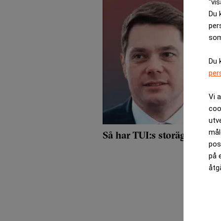
“vis
Du 
per
som
Du 
per
Vi 
coo
utv
mål
Så har TUI:s storägare för
pos
på 
åtg