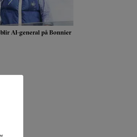
blir AI-general på Bonnier
er