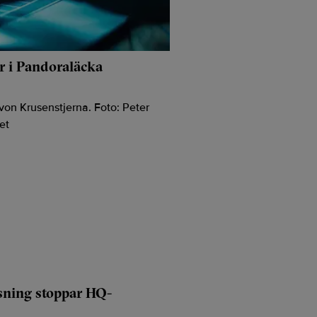
r i Pandoraläcka
sning stoppar HQ-