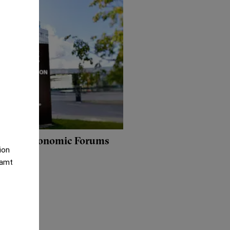
n World Economic Forums
tion
ete
samt