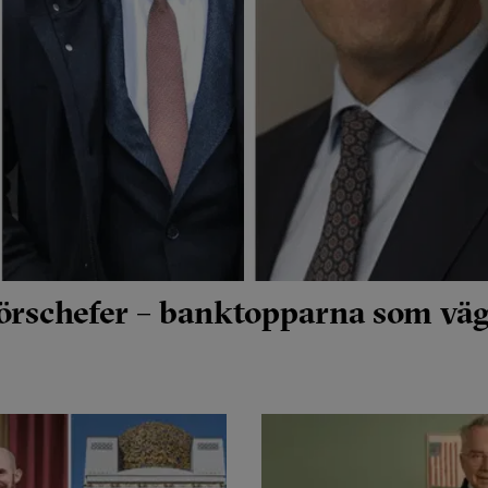
börschefer – banktopparna som väg