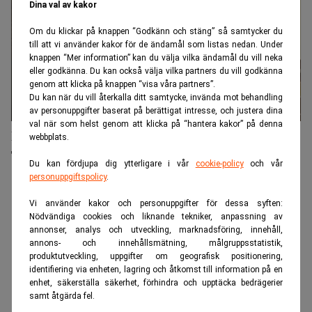
Dina val av kakor
Om du klickar på knappen “Godkänn och stäng” så samtycker du
till att vi använder kakor för de ändamål som listas nedan. Under
knappen “Mer information” kan du välja vilka ändamål du vill neka
eller godkänna. Du kan också välja vilka partners du vill godkänna
genom att klicka på knappen “visa våra partners”.
Du kan när du vill återkalla ditt samtycke, invända mot behandling
av personuppgifter baserat på berättigat intresse, och justera dina
val när som helst genom att klicka på “hantera kakor” på denna
Förvärvet klart: Mikael König ny vd i omvandlade
webbplats.
Tyrill
Du kan fördjupa dig ytterligare i vår
cookie-policy
och vår
personuppgiftspolicy
.
ANNONS
Vi använder kakor och personuppgifter för dessa syften:
Nödvändiga cookies och liknande tekniker, anpassning av
annonser, analys och utveckling, marknadsföring, innehåll,
annons- och innehållsmätning, målgruppsstatistik,
produktutveckling, uppgifter om geografisk positionering,
identifiering via enheten, lagring och åtkomst till information på en
enhet, säkerställa säkerhet, förhindra och upptäcka bedrägerier
samt åtgärda fel.