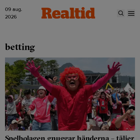
09 aug.
2026
betting
Spelbolagen gnuggar händerna – täljer