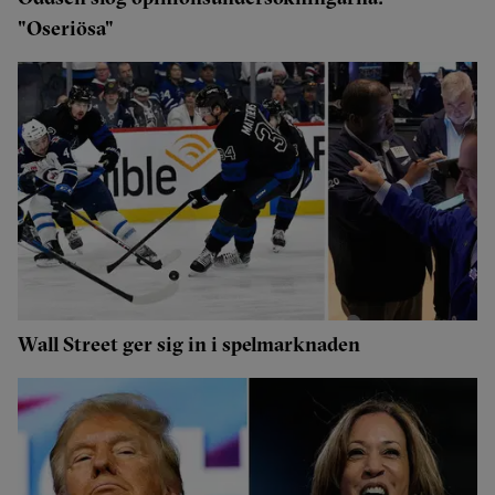
"Oseriösa"
Wall Street ger sig in i spelmarknaden