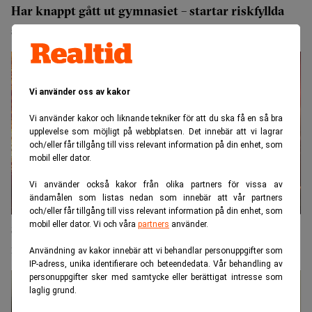
Har knappt gått ut gymnasiet – startar riskfyllda
spelföretag
Vi använder oss av kakor
Vi använder kakor och liknande tekniker för att du ska få en så bra
upplevelse som möjligt på webbplatsen. Det innebär att vi lagrar
och/eller får tillgång till viss relevant information på din enhet, som
mobil eller dator.
Vi använder också kakor från olika partners för vissa av
ändamålen som listas nedan som innebär att vår partners
och/eller får tillgång till viss relevant information på din enhet, som
mobil eller dator. Vi och våra
partners
använder.
Satsar pengar på bränderna: "Ondska i dess
renaste form"
Användning av kakor innebär att vi behandlar personuppgifter som
IP-adress, unika identifierare och beteendedata. Vår behandling av
personuppgifter sker med samtycke eller berättigat intresse som
laglig grund.