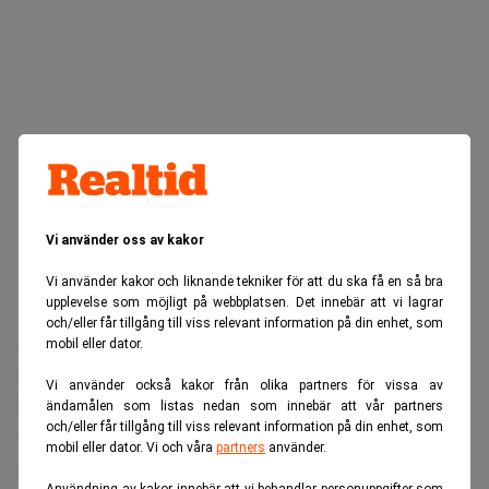
Vi använder oss av kakor
Vi använder kakor och liknande tekniker för att du ska få en så bra
upplevelse som möjligt på webbplatsen. Det innebär att vi lagrar
och/eller får tillgång till viss relevant information på din enhet, som
Affärsmodellen bygger på flera ben. Arbetsgivaren erbjuds
mobil eller dator.
fri försäkringsadministration, men betalar för tjänster som
Vi använder också kakor från olika partners för vissa av
kallas ”strategiskt pensionsarbete”, en avgift som kan
ändamålen som listas nedan som innebär att vår partners
och/eller får tillgång till viss relevant information på din enhet, som
uppgå till 1 procent av premierna. Läggs individuell
mobil eller dator. Vi och våra
partners
använder.
rådgivning till tillkommer ytterligare 3 procent.