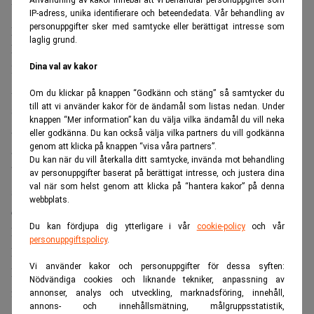
Användning av kakor innebär att vi behandlar personuppgifter som
Utöver detta får förmedlarna ersättning från
IP-adress, unika identifierare och beteendedata. Vår behandling av
pensionsbolagen för att ta emot arbetstagarnas kapital.
personuppgifter sker med samtycke eller berättigat intresse som
laglig grund.
Missa inte:
Pensionsjättarna pressas – här är bolagen som
lyckas bäst. Realtid
Dina val av kakor
Avgiftsdjungeln är svår att navigera för den enskilda
Om du klickar på knappen “Godkänn och stäng” så samtycker du
spararen. Fondavgifter och strukturer som beslutas på
till att vi använder kakor för de ändamål som listas nedan. Under
knappen “Mer information” kan du välja vilka ändamål du vill neka
arbetsgivarnivå kan vara svåra att överblicka, och över tid
eller godkänna. Du kan också välja vilka partners du vill godkänna
genom att klicka på knappen “visa våra partners”.
äter de upp avkastningen.
Du kan när du vill återkalla ditt samtycke, invända mot behandling
”Tjänsterna säljs in till arbetsgivare med argumentet att de
av personuppgifter baserat på berättigat intresse, och justera dina
val när som helst genom att klicka på “hantera kakor” på denna
sköter allt som rör deras anställdas tjänstepension, utan att
webbplats.
det kostar företaget något. Klart att det går hem”, säger en
Du kan fördjupa dig ytterligare i vår
cookie-policy
och vår
kritisk källa i branschen enligt Privata Affärer.
personuppgiftspolicy
.
Branschen har blivit allt mer koncentrerad
Vi använder kakor och personuppgifter för dessa syften:
Finansinspektionen konstaterade i en rapport förra året att
Nödvändiga cookies och liknande tekniker, anpassning av
förmedlarmarknaden gått från att vara fragmenterad till att
annonser, analys och utveckling, marknadsföring, innehåll,
annons- och innehållsmätning, målgruppsstatistik,
domineras av ett fåtal aktörer, och varnade för att