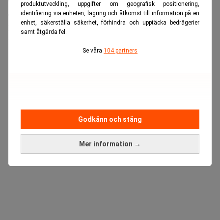
produktutveckling, uppgifter om geografisk positionering,
ersättningsuppläggen kan medverka till intressekonflikter.
identifiering via enheten, lagring och åtkomst till information på en
enhet, säkerställa säkerhet, förhindra och upptäcka bedrägerier
Läs även:
Pensionsåldern höjs – men marknaden vill inte
samt åtgärda fel.
ha de äldre. Realtid
Se våra
104 partners
ANNONS
Godkänn och stäng
Mer information →