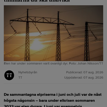
Elen har under sommaren varit ovanligt dyr. Foto: Johan Nilsson/TT
Nyhetsbyrån
Publicerad:
07 aug. 2026
TT
Uppdaterad:
07 aug. 2026
De sammantagna elpriserna i juni och juli var de näst
högsta någonsin – bara under elkrisen sommaren
2022 var elen dyrare. I juni var exempelvis