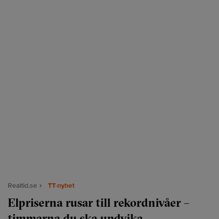
Realtid.se
TT-nyhet
Elpriserna rusar till rekordnivåer –
timmarna du ska undvika