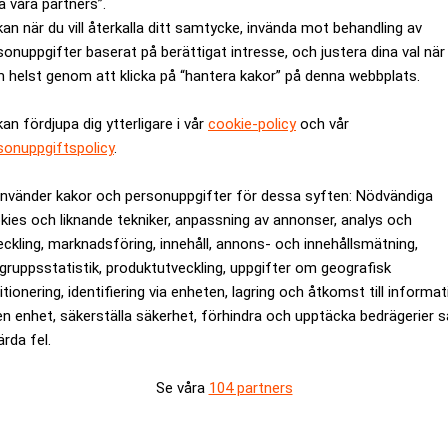
a våra partners”.
t”, sa Stubb.
kan när du vill återkalla ditt samtycke, invända mot behandling av
 Europa: ”Lugna ner er”. Dagens PS
sonuppgifter baserat på berättigat intresse, och justera dina val när
 helst genom att klicka på “hantera kakor” på denna webbplats.
ANNONS
kan fördjupa dig ytterligare i vår
cookie-policy
och vår
sonuppgiftspolicy
.
använder kakor och personuppgifter för dessa syften: Nödvändiga
kies och liknande tekniker, anpassning av annonser, analys och
eckling, marknadsföring, innehåll, annons- och innehållsmätning,
gruppsstatistik, produktutveckling, uppgifter om geografisk
itionering, identifiering via enheten, lagring och åtkomst till informa
en enhet, säkerställa säkerhet, förhindra och upptäcka bedrägerier 
ärda fel.
Se våra
104 partners