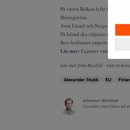
På västra Balkan lyfte han fram
Hercegovina.
Även Island och Norge nämndes so
På Island ska väljarna senare i å
flera bedömare
omprövar sin relati
Läs mer:
Experter varnar: AI ris
Läs mer från Realtid - vårt nyhets
Alexander Stubb
EU
Finla
Johannes Stenlund
Journalist med fokus på e