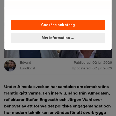
Godkänn och stäng
Mer information →
Edvard
Publicerad:
02 juli 2026
Lundkvist
Uppdaterad:
02 juli 2026
Under Almedalsveckan har samtalen om demokratins
framtid gått varma. I en intervju, sänd från Almedalen,
reflekterar Stefan Engeseth och Jörgen Wahl över
behovet av att förnya det politiska engagemanget och
hur modern teknik kan användas för att överbrygga