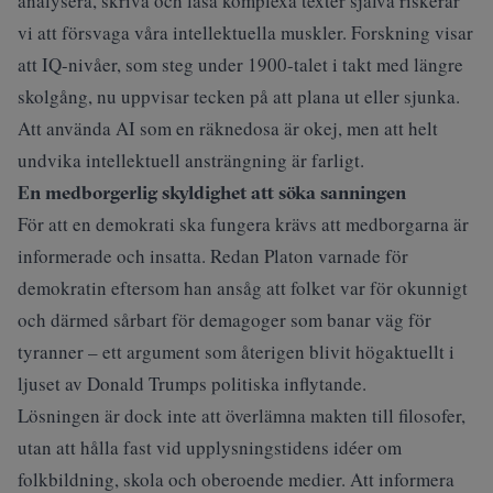
analysera, skriva och läsa komplexa texter själva riskerar
vi att försvaga våra intellektuella muskler. Forskning visar
att IQ-nivåer, som steg under 1900-talet i takt med längre
skolgång, nu uppvisar tecken på att plana ut eller sjunka.
Att använda AI som en räknedosa är okej, men att helt
undvika intellektuell ansträngning är farligt.
En medborgerlig skyldighet att söka sanningen
För att en demokrati ska fungera krävs att medborgarna är
informerade och insatta. Redan Platon varnade för
demokratin eftersom han ansåg att folket var för okunnigt
och därmed sårbart för demagoger som banar väg för
tyranner – ett argument som återigen blivit högaktuellt i
ljuset av Donald Trumps politiska inflytande.
Lösningen är dock inte att överlämna makten till filosofer,
utan att hålla fast vid upplysningstidens idéer om
folkbildning, skola och oberoende medier. Att informera