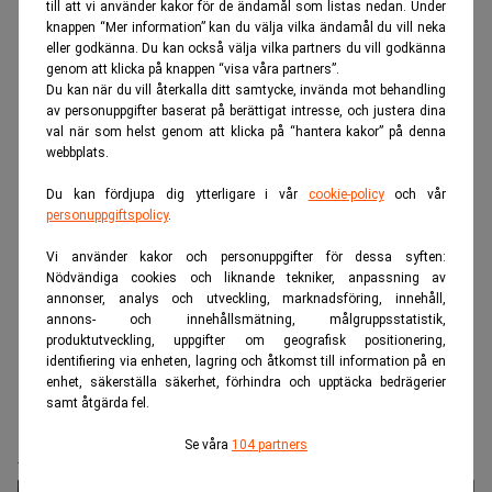
till att vi använder kakor för de ändamål som listas nedan. Under
knappen “Mer information” kan du välja vilka ändamål du vill neka
eller godkänna. Du kan också välja vilka partners du vill godkänna
genom att klicka på knappen “visa våra partners”.
Du kan när du vill återkalla ditt samtycke, invända mot behandling
av personuppgifter baserat på berättigat intresse, och justera dina
val när som helst genom att klicka på “hantera kakor” på denna
webbplats.
Du kan fördjupa dig ytterligare i vår
cookie-policy
och vår
personuppgiftspolicy
.
Vi använder kakor och personuppgifter för dessa syften:
Nödvändiga cookies och liknande tekniker, anpassning av
annonser, analys och utveckling, marknadsföring, innehåll,
annons- och innehållsmätning, målgruppsstatistik,
produktutveckling, uppgifter om geografisk positionering,
identifiering via enheten, lagring och åtkomst till information på en
Realtid.se
Realtid TV
enhet, säkerställa säkerhet, förhindra och upptäcka bedrägerier
samt åtgärda fel.
”Använd tekniken för att skapa ett
Se våra
104 partners
Almedalen året runt”