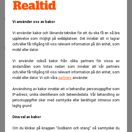
Edvard Lundkvist
Edvard Lundkvist är chefredaktör på Realtid och
Vi använder oss av kakor
tidigare redaktionschef på Dagens PS.
Vi använder kakor och liknande tekniker för att du ska få en så bra
upplevelse som möjligt på webbplatsen. Det innebär att vi lagrar
och/eller får tillgång till viss relevant information på din enhet, som
mobil eller dator.
Senaste lediga jobben
Vi använder också kakor från olika partners för vissa av
ändamålen som listas nedan som innebär att vår partners
Bolagsjurist till Eltel AB
och/eller får tillgång till viss relevant information på din enhet, som
Placering:
Bromma, Stockholm
mobil eller dator. Vi och våra
partners
använder.
Sista ansökningsdag:
21/08/2026
Användning av kakor innebär att vi behandlar personuppgifter som
IP-adress, unika identifierare och beteendedata. Vår behandling av
Medarbetare inom Intern styrning och kontroll till Alecta
personuppgifter sker med samtycke eller berättigat intresse som
Sista ansökningsdag:
13/06/2026
laglig grund.
Dina val av kakor
ANNONS
Om du klickar på knappen “Godkänn och stäng” så samtycker du