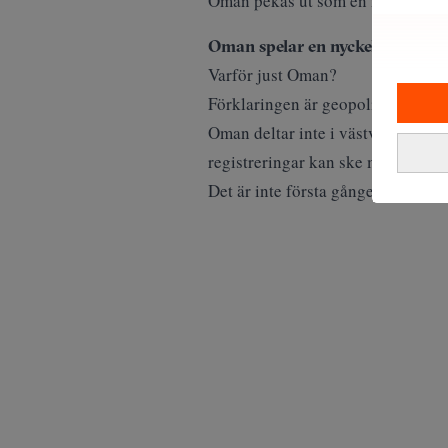
Oman pekas ut som en nyckelpunkt 
Oman spelar en nyckelroll
Varför just Oman?
Förklaringen är geopolitisk.
Oman deltar inte i västvärldens s
registreringar kan ske med mindre
Det är inte första gången samma 