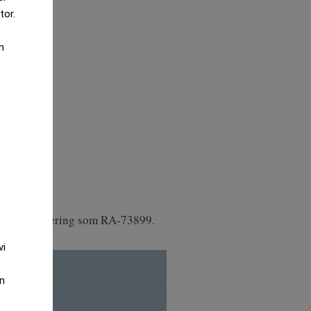
tor.
m
rysk registrering som RA-73899.
vi
an