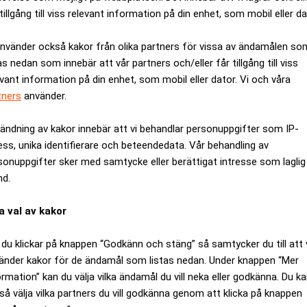
tillgång till viss relevant information på din enhet, som mobil eller da
använder också kakor från olika partners för vissa av ändamålen so
as nedan som innebär att vår partners och/eller får tillgång till viss
evant information på din enhet, som mobil eller dator. Vi och våra
tners
använder.
ändning av kakor innebär att vi behandlar personuppgifter som IP-
ess, unika identifierare och beteendedata. Vår behandling av
sonuppgifter sker med samtycke eller berättigat intresse som laglig
nd.
a val av kakor
e till Oman. En månad senare återfanns den i Moskva – nu med 
flygplanet fortfarande kvar delar av Air Albanias målning.
du klickar på knappen “Godkänn och stäng” så samtycker du till att 
änder kakor för de ändamål som listas nedan. Under knappen “Mer
ormation” kan du välja vilka ändamål du vill neka eller godkänna. Du k
så välja vilka partners du vill godkänna genom att klicka på knappen