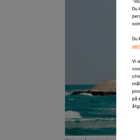
“vis
Du 
per
som
Du 
per
Vi 
coo
utv
mål
pos
på 
åtg