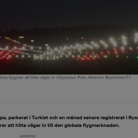
dska flygplan att hitta vägar in i Ryssland. Foto: Melcher Ekströmer/TT
pa, parkerat i Turkiet och en månad senare registrerat i Rys
rer att hitta vägar in till den globala flygmarknaden.
ANNONS