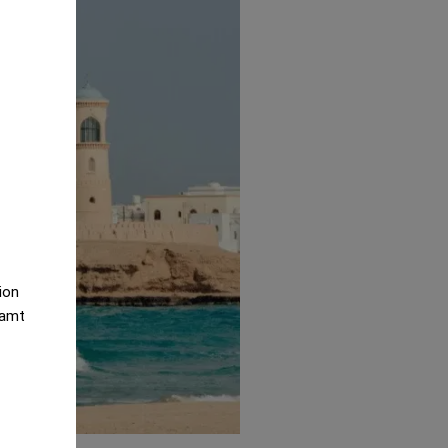
tion
samt