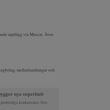
knande upplägg via Muscat. Även
easingbolag, mellanlandningar och
bygger nya superhub
 jämbördiga konkurrenter. Den