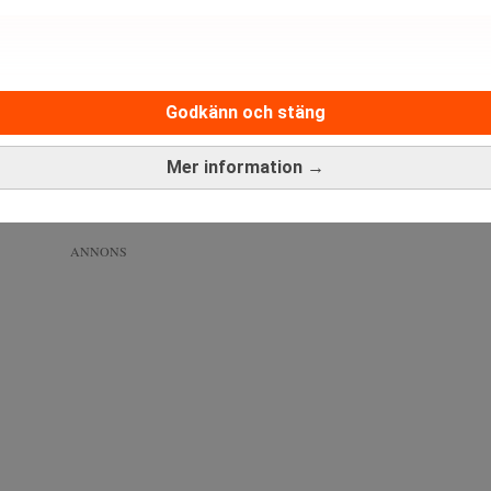
i flygplanets väg från Turkiet till Ryssland. (Foto: Canva)
Godkänn och stäng
anktioner mot Ryssland och fungerar därför som en möjlig mell
Mer information →
 insyn.
väg används.
ANNONS