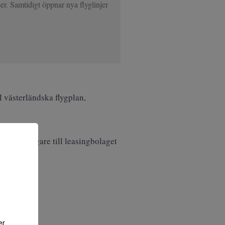
ser. Samtidigt öppnar nya flyglinjer
l västerländska flygplan,
ytte det ägare till leasingbolaget
er