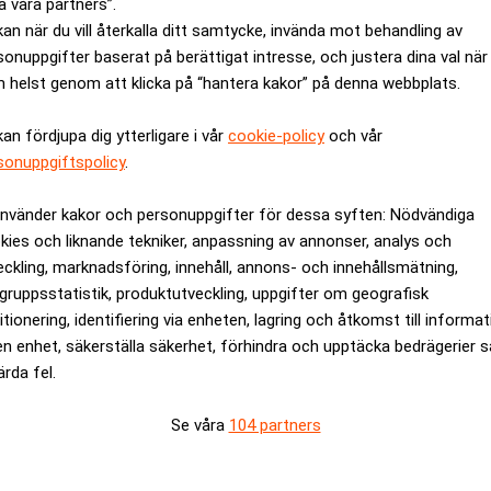
a våra partners”.
kan när du vill återkalla ditt samtycke, invända mot behandling av
sonuppgifter baserat på berättigat intresse, och justera dina val när
 helst genom att klicka på “hantera kakor” på denna webbplats.
kan fördjupa dig ytterligare i vår
cookie-policy
och vår
sonuppgiftspolicy
.
använder kakor och personuppgifter för dessa syften: Nödvändiga
kies och liknande tekniker, anpassning av annonser, analys och
eckling, marknadsföring, innehåll, annons- och innehållsmätning,
gruppsstatistik, produktutveckling, uppgifter om geografisk
itionering, identifiering via enheten, lagring och åtkomst till informa
en enhet, säkerställa säkerhet, förhindra och upptäcka bedrägerier 
ärda fel.
Se våra
104 partners