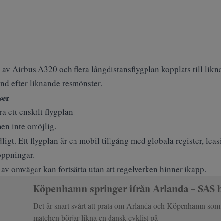
n av Airbus A320 och flera långdistansflygplan kopplats till li
and efter liknande resmönster.
ser
a ett enskilt flygplan.
en inte omöjlig.
ydligt. Ett flygplan är en mobil tillgång med globala register, l
öppningar.
 av omvägar kan fortsätta utan att regelverken hinner ikapp.
Köpenhamn springer ifrån Arlanda – SAS 
Det är snart svårt att prata om Arlanda och Köpenhamn som
matchen börjar likna en dansk cyklist på