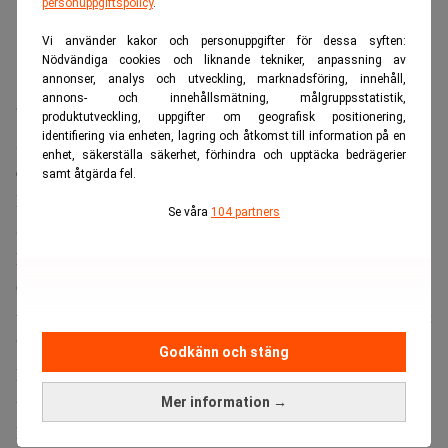
personuppgiftspolicy
.
Vi använder kakor och personuppgifter för dessa syften:
Nödvändiga cookies och liknande tekniker, anpassning av
annonser, analys och utveckling, marknadsföring, innehåll,
annons- och innehållsmätning, målgruppsstatistik,
”Av alla ekonomier i Mellanöstern är Saudiarabiens mest
produktutveckling, uppgifter om geografisk positionering,
identifiering via enheten, lagring och åtkomst till information på en
James Swanston
sårbar för låga oljepriser”, sade
, senior
enhet, säkerställa säkerhet, förhindra och upptäcka bedrägerier
ekonom vid Capital Economics, till
CNN
.
samt åtgärda fel.
För att få budgeten att gå ihop behöver Saudiarabien enligt
Se våra
104 partners
Swanston ett oljepris på över 100 dollar fatet.
Kan tvinga landet att tänka om
Om priset sjunker till 60 dollar, som det ligger på nu,
Tim Callen
uppskattar IMF:s tidigare Saudiarabienchef
att
budgetunderskottet skulle landa på 62 miljarder dollar.
Godkänn och stäng
Detta är mer än dubbelt så mycket som det planerade
underskottet på 27 miljarder.
Mer information →
De ekonomiska följderna kan också påverka Saudiarabiens