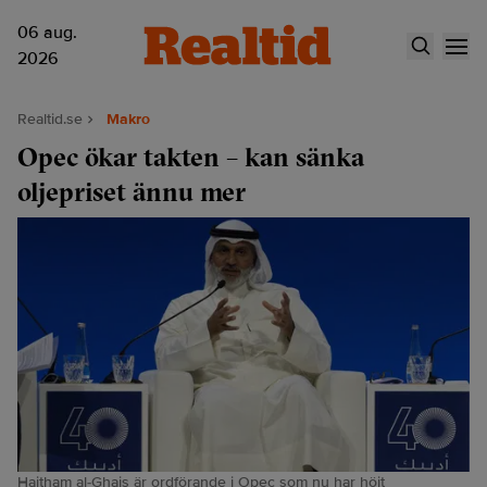
06 aug.
2026
Realtid.se
Makro
Opec ökar takten – kan sänka
oljepriset ännu mer
Haitham al-Ghais är ordförande i Opec som nu har höjt