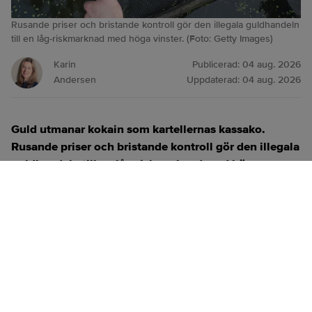
Rusande priser och bristande kontroll gör den illegala guldhandeln
till en låg‑riskmarknad med höga vinster. (Foto: Getty Images)
Karin
Publicerad:
04 aug. 2026
Andersen
Uppdaterad:
04 aug. 2026
Guld utmanar kokain som kartellernas kassako.
Rusande priser och bristande kontroll gör den illegala
guldhandeln till en låg‑riskmarknad med höga
vinster.
ANNONS