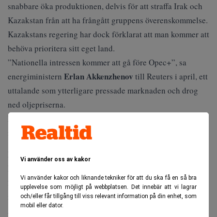
snabbare öka produktionen, delvis för att straffa Irak och
Kazakstan från att ha frångått gruppens överenskommelse.
Kazakstans regering har dock förklarat att man kommer att
behöva prioritera sitt eget land.
”Nationella intressen kommer att gå före Opec+”, sa
Erlan Akkenzhenov
energiministern
till
Reuters
i april, ett
uttalande som ytterligare pressade marknaden och drog
ned oljepriserna.
Missa inte:
Ny botten för oljepriset när Opec ökar takten
igen. Dagens PS
Behöver högre oljepris
Vi använder oss av kakor
För Saudiarabien är oljepriset ett nationell angelägenhet.
Vi använder kakor och liknande tekniker för att du ska få en så bra
2024 stod oljan för 60 procent av kungadömets statliga
upplevelse som möjligt på webbplatsen. Det innebär att vi lagrar
intäkter och över 20 procent av BNP.
och/eller får tillgång till viss relevant information på din enhet, som
mobil eller dator.
Även om landet försöker diversifiera sig under