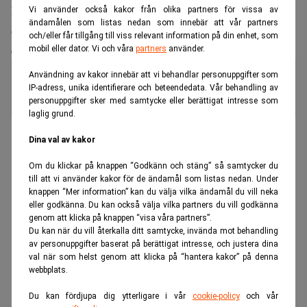
Mohammed bin Salman
kronprinsen
står det klart att
Vi använder också kakor från olika partners för vissa av
ändamålen som listas nedan som innebär att vår partners
oljeföretaget Saudi Aramco är grundbulten i landets
och/eller får tillgång till viss relevant information på din enhet, som
ekonomi.
mobil eller dator. Vi och våra
partners
använder.
Kollaps i sikte? Råvarupriserna faller
Användning av kakor innebär att vi behandlar personuppgifter som
till nivåer före pandemin
IP-adress, unika identifierare och beteendedata. Vår behandling av
personuppgifter sker med samtycke eller berättigat intresse som
laglig grund.
ANNONS
Dina val av kakor
Om du klickar på knappen “Godkänn och stäng” så samtycker du
till att vi använder kakor för de ändamål som listas nedan. Under
knappen “Mer information” kan du välja vilka ändamål du vill neka
eller godkänna. Du kan också välja vilka partners du vill godkänna
genom att klicka på knappen “visa våra partners”.
Du kan när du vill återkalla ditt samtycke, invända mot behandling
av personuppgifter baserat på berättigat intresse, och justera dina
val när som helst genom att klicka på “hantera kakor” på denna
webbplats.
Du kan fördjupa dig ytterligare i vår
cookie-policy
och vår