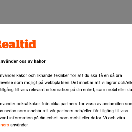
använder oss av kakor
använder kakor och liknande tekniker för att du ska få en så bra
levelse som möjligt på webbplatsen. Det innebär att vi lagrar och/ell
tillgång till viss relevant information på din enhet, som mobil eller da
använder också kakor från olika partners för vissa av ändamålen so
Specialister på juristrekrytering
as nedan som innebär att vår partners och/eller får tillgång till viss
evant information på din enhet, som mobil eller dator. Vi och våra
tners
använder.
artiklar följt Anthony Normans framfart –
från Cellpoint 2009
til