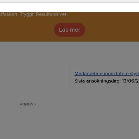
av att tillsätta tjänster inom juridik och compliance vet vi vad
räffsäkert. Tryggt. Resultatdrivet.
Läs mer
Medarbetare inom Intern styrni
Sista ansökningsdag:
13/06/
ANNONS