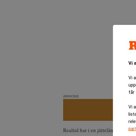
Vi 
Vi 
upp
får 
ANNONS
Vi 
list
rel
par
Realtid har i en jättelång rad av 