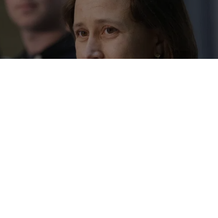
3andMe.(Foto: Jeff Chiu/AP/TT).