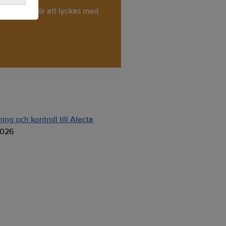
 som krävs för att lyckas med
ng och kontroll till Alecta
2026