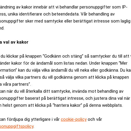
 att han tog över
sfärbolaget Koggbron Fastigheter
, som senare 
ändning av kakor innebär att vi behandlar personuppgifter som IP-
n i Trig Social Media, som först var listat på Aktietorget men se
ess, unika identifierare och beteendedata. Vår behandling av
ningar av Trig finns i samlingsartikeln
”Trigs ofattbara börsr
sonuppgifter sker med samtycke eller berättigat intresse som laglig
holm IT Ventures –
fortfarande med Anthony Norman vid spaka
nd.
ypto-token vid namn Bytemine, genom en ICO, initial coin offerin
a val av kakor
sin kryptovalutaplattform,
och bytte senare namn till Stratevic 
One, s
om försökte att locka över kunder från satsningen Oneco
du klickar på knappen “Godkänn och stäng” så samtycker du till att 
var en planerad storsatsning
i glasbruksorterna Orrefors och Å
änder kakor för de ändamål som listas nedan. Under knappen “Mer
ska räven” Rawa Majids närmaste man i Strängnäs. Anthony Norm
ormation” kan du välja vilka ändamål du vill neka eller godkänna. Du k
så välja vilka partners du vill godkänna genom att klicka på knappen
de nedlagda glasbruken, i syfte att hyra ut de tomma lokalerna t
a våra partners”.
i våras.
kan när du vill återkalla ditt samtycke, invända mot behandling av
mot Anthony Norman år 2020 handlar om grova bokföringsbrott,
sonuppgifter baserat på berättigat intresse, och justera dina val när
ärt honom häktad, bland annat på grund av flyktfara eftersom 
 helst genom att klicka på “hantera kakor” på denna webbplats.
kan fördjupa dig ytterligare i vår
cookie-policy
och vår
lfälliga bostad i Saltsjö-Boo. Samtidigt gjordes en del beslag”, b
sonuppgiftspolicy
.