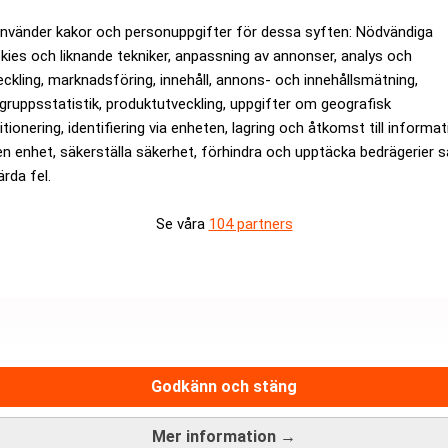
gssekretess vill åklagaren dock inte ge speciellt många fler kom
använder kakor och personuppgifter för dessa syften: Nödvändiga
jul. Källor som Realtid har varit i kontakt med menar att den stora
kies och liknande tekniker, anpassning av annonser, analys och
eckling, marknadsföring, innehåll, annons- och innehållsmätning,
gheten faktiskt fångade in Anthony Norman.
gruppsstatistik, produktutveckling, uppgifter om geografisk
itionering, identifiering via enheten, lagring och åtkomst till informa
en enhet, säkerställa säkerhet, förhindra och upptäcka bedrägerier 
rev är kostnadsfritt:
Prenumerera
ärda fel.
ttsmyndigheten
Koggbron
Stockholm IT Venture
Trig S
Se våra
104 partners
Godkänn och stäng
Specialister på juristrekrytering
Mer information →