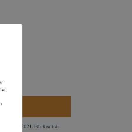
er
tor.
m
l
Camallit 2021.
För Realtids