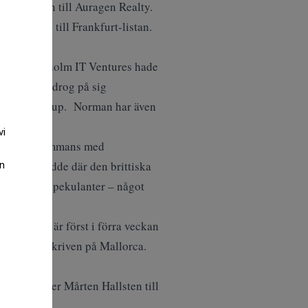
bytte namn till Auragen Realty.
nare bytte till Frankfurt-listan.
esa”
rna.
Stockholm IT Ventures hade
g. Bolaget drog på sig
Finance Group
. Norman har även
in.
vi
fors, tillsammans med
an företrädde där den brittiska
an
ill hugade spekulanter –
något
 men det är först i förra veckan
Norman är skriven på Mallorca.
erättar säger Mårten Hallsten till