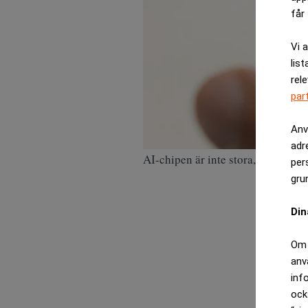
får 
Vi 
list
rel
par
Anv
adr
AI-chipen är inte stora, men de ut
per
gru
Din
Om 
anv
inf
ock