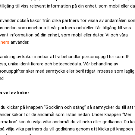
tillgång till viss relevant information på din enhet, som mobil eller da
använder också kakor från olika partners för vissa av ändamålen so
as nedan som innebär att vår partners och/eller får tillgång till viss
evant information på din enhet, som mobil eller dator. Vi och våra
tners
använder.
ändning av kakor innebär att vi behandlar personuppgifter som IP-
ess, unika identifierare och beteendedata. Vår behandling av
gör en enormt viktig del av teknikutvecklingen just nu. (Foto: 
sonuppgifter sker med samtycke eller berättigat intresse som laglig
nd.
ANNONS
a val av kakor
du klickar på knappen “Godkänn och stäng” så samtycker du till att 
änder kakor för de ändamål som listas nedan. Under knappen “Mer
ormation” kan du välja vilka ändamål du vill neka eller godkänna. Du k
så välja vilka partners du vill godkänna genom att klicka på knappen