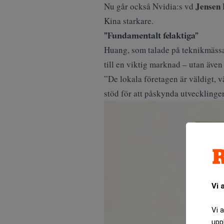
Jensen
Nu går också Nvidia:s vd
Kina starkare.
”Fundamentalt felaktiga”
Huang, som talade på teknikmässan
till en viktig marknad – utan även 
”De lokala företagen är väldigt, 
stöd för att påskynda utvecklinge
Vi 
Vi 
upp