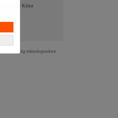
nsen till Kina
urrenskraftig teknologisektor.