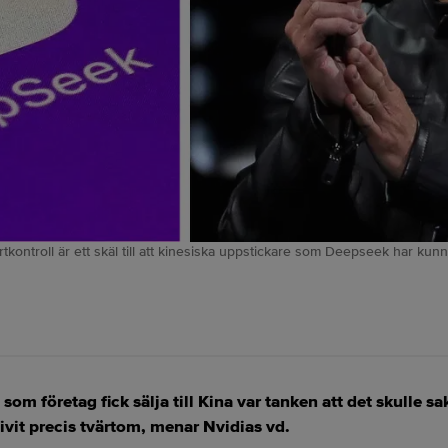
ntroll är ett skäl till att kinesiska uppstickare som Deepseek har kunna
om företag fick sälja till Kina var tanken att det skulle sa
livit precis tvärtom, menar Nvidias vd.