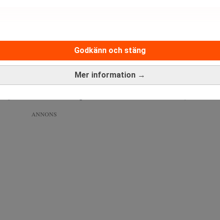
Förbjudna AI-chip: Så smugglas de över grä
Kriget om AI-chip trappas upp.
Godkänn och stäng
Mer information →
kapacitet snabbt. Huang underströk att Kina har en mycket konk
ANNONS