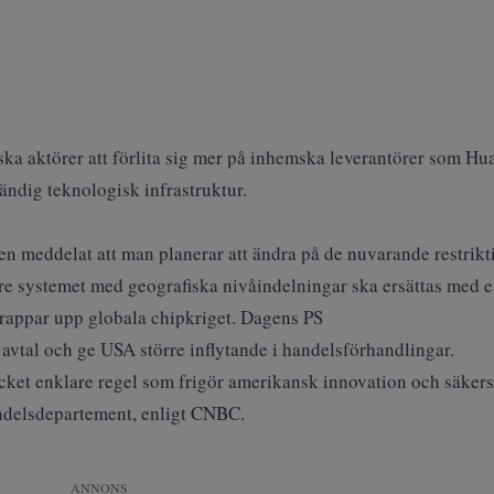
ka aktörer att förlita sig mer på
inhemska leverantörer som Hu
tändig teknologisk infrastruktur.
n meddelat att man planerar att ändra på de nuvarande restrikt
are systemet med geografiska nivåindelningar ska ersättas med e
rappar upp globala chipkriget. Dagens PS
 avtal och ge USA större inflytande i handelsförhandlingar.
cket enklare regel som frigör amerikansk innovation och säker
ndelsdepartement, enligt
CNBC
.
ANNONS