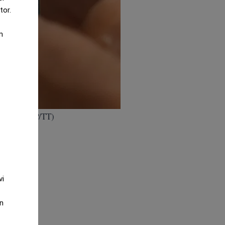
tor.
m
Jeff Chiu/AP/TT)
vi
an