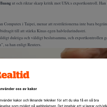
 Huang
ut och riktar skarp kritik mot USA:s exportkontroll. Han 
 Computex i Taipei, menar att restriktionerna inte bara begrän
bidragit till att stärka Kinas egen halvledarindustri.
väldigt duktiga och väldigt beslutsamma, och exportkontrollen 
n”, sa han enligt
Reuters
.
använder oss av kakor
använder kakor och liknande tekniker för att du ska få en så bra
levelse som möjligt på webbplatsen. Det innebär att vi lagrar och/ell