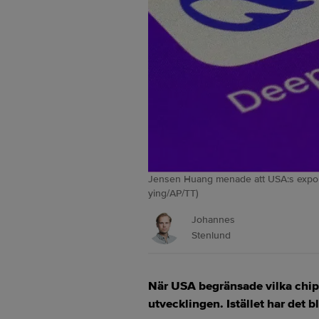
Jensen Huang menade att USA:s exportko
ying/AP/TT)
Johannes
Stenlund
När USA begränsade vilka chip s
utvecklingen. Istället har det b