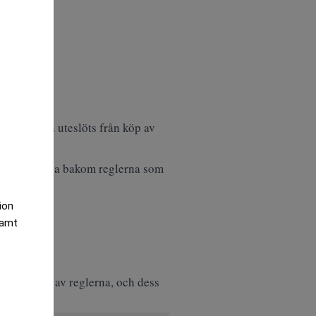
r, där Kina uteslöts från köp av
 antagandena bakom reglerna som
tion
samt
er på grund av reglerna, och dess