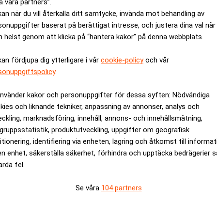
a våra partners”.
kan när du vill återkalla ditt samtycke, invända mot behandling av
sonuppgifter baserat på berättigat intresse, och justera dina val när
 helst genom att klicka på “hantera kakor” på denna webbplats.
kan fördjupa dig ytterligare i vår
cookie-policy
och vår
sonuppgiftspolicy
.
 under Biden-administrationen och delade upp världen i tre zone
använder kakor och personuppgifter för dessa syften: Nödvändiga
kies och liknande tekniker, anpassning av annonser, analys och
n ett misslyckande” sade Huang, och beskrev de grundläggande
eckling, marknadsföring, innehåll, annons- och innehållsmätning,
gruppsstatistik, produktutveckling, uppgifter om geografisk
itionering, identifiering via enheten, lagring och åtkomst till informa
rassa verkligheten. Realtid
en enhet, säkerställa säkerhet, förhindra och upptäcka bedrägerier 
ärda fel.
ska intressen i att restriktionerna lättas.
Se våra
104 partners
s i avancerade AI-system världen över, har förlorat stora intäkt
har minskat från 95 procent till omkring 50 procent.