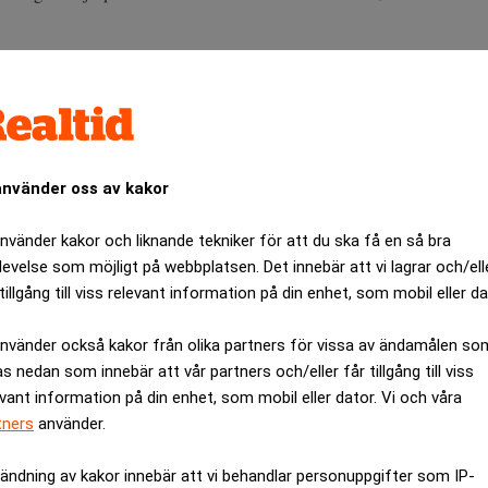
 steg mot AI-enheter som fungerar som en ständig digital assiste
gt att smarta glasögon på sikt kan ersätta mobiltelefonen som d
 informationssökning och digitala assistenter.
ande integritetsfrågor. Dagens Meta-glasögon har en lysdiod s
använder oss av kakor
använder kakor och liknande tekniker för att du ska få en så bra
 dock att inte aktivera indikatorn när de nya AI-funktionerna an
levelse som möjligt på webbplatsen. Det innebär att vi lagrar och/ell
rheten att veta när de registreras.
tillgång till viss relevant information på din enhet, som mobil eller da
ANNONS
använder också kakor från olika partners för vissa av ändamålen so
as nedan som innebär att vår partners och/eller får tillgång till viss
evant information på din enhet, som mobil eller dator. Vi och våra
tners
använder.
ändning av kakor innebär att vi behandlar personuppgifter som IP-