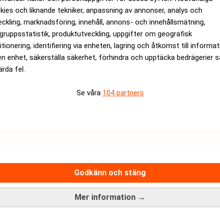
kies och liknande tekniker, anpassning av annonser, analys och
 som smör – men kritiken växer. Dagens PS
eckling, marknadsföring, innehåll, annons- och innehållsmätning,
gruppsstatistik, produktutveckling, uppgifter om geografisk
ANNONS
itionering, identifiering via enheten, lagring och åtkomst till informa
en enhet, säkerställa säkerhet, förhindra och upptäcka bedrägerier 
ärda fel.
Se våra
104 partners
Godkänn och stäng
Mer information →