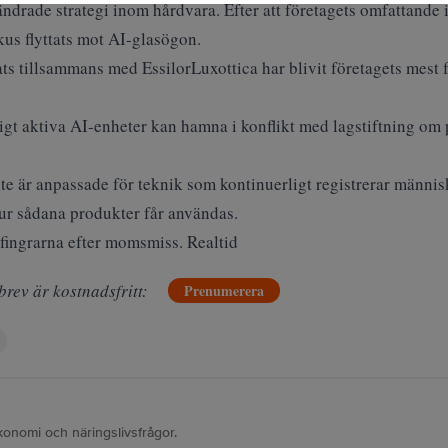
ndrade strategi inom hårdvara. Efter att företagets omfattande 
us flyttats mot AI-glasögon.
s tillsammans med EssilorLuxottica har blivit företagets mest 
igt aktiva AI-enheter kan hamna i konflikt med lagstiftning om 
nte är anpassade för teknik som kontinuerligt registrerar männis
hur sådana produkter får användas.
fingrarna efter momsmiss. Realtid
brev är kostnadsfritt:
Prenumerera
konomi och näringslivsfrågor.