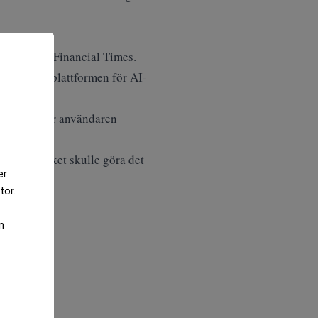
nt, skriver
Financial Times
.
en främsta plattformen för AI-
om visar när användaren
vänds, vilket skulle göra det
er
tor.
m