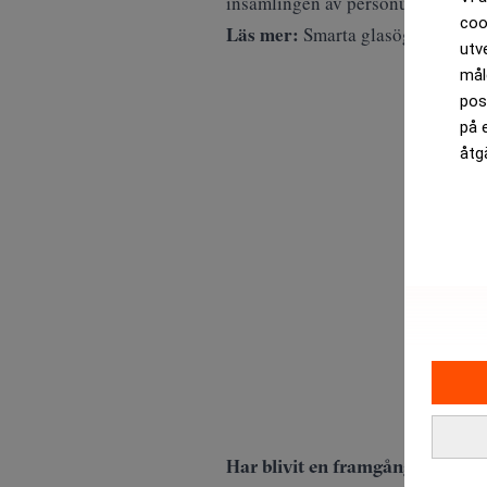
insamlingen av personuppgifter.
coo
Läs mer:
Smarta glasögon säljer
utv
mål
pos
på 
åtg
Har blivit en framgång