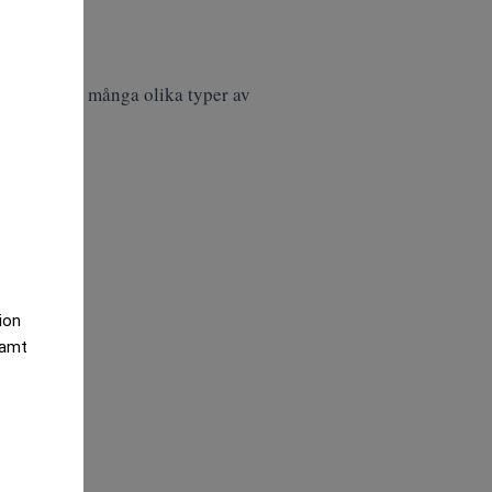
emet.
 har väldigt många olika typer av
tion
samt