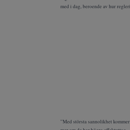
med i dag, beroende av hur regler
”Med största sannolikhet kommer de
mer om de har högre effektuttag.