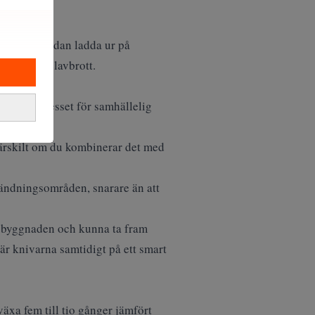
n för att sedan ladda ur på
eserv vid elavbrott.
tiska intresset för samhällelig
, särskilt om du kombinerar det med
nvändningsområden, snarare än att
i byggnaden och kunna ta fram
här knivarna samtidigt på ett smart
äxa fem till tio gånger jämfört