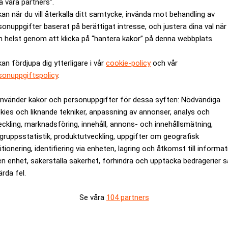
a våra partners”.
kan när du vill återkalla ditt samtycke, invända mot behandling av
sonuppgifter baserat på berättigat intresse, och justera dina val när
iknelse för att beskriva batteriernas mångsidighet i energisyst
 helst genom att klicka på “hantera kakor” på denna webbplats.
atteriet är som elnätets schweizerkniv, med avseende på att den
kan fördjupa dig ytterligare i vår
cookie-policy
och vår
sonuppgiftspolicy
.
ANNONS
använder kakor och personuppgifter för dessa syften: Nödvändiga
kies och liknande tekniker, anpassning av annonser, analys och
eckling, marknadsföring, innehåll, annons- och innehållsmätning,
gruppsstatistik, produktutveckling, uppgifter om geografisk
itionering, identifiering via enheten, lagring och åtkomst till informa
en enhet, säkerställa säkerhet, förhindra och upptäcka bedrägerier 
ärda fel.
Se våra
104 partners