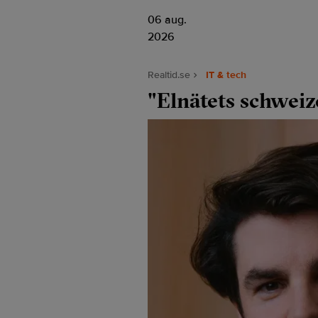
06 aug.
2026
Realtid.se
IT & tech
"Elnätets schweize