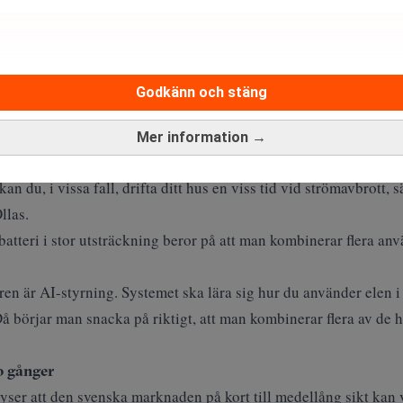
exempelvis användas för att lagra överskott från solel under dage
 och därigenom hålla nere effektavgifterna, och som beredskapsr
Godkänn och stäng
r nya batterier utmanar litium. Realtid
t ökad uppmärksamhet i ljuset av det nu breddade säkerhetspoli
Mer information →
 kan du, i vissa fall, drifta ditt hus en viss tid vid strömavbrott
llas.
batteri i stor utsträckning beror på att man kombinerar flera a
en är AI-styrning. Systemet ska lära sig hur du använder elen 
Då börjar man snacka på riktigt, att man kombinerar flera av de 
o gånger
yser att den svenska marknaden på kort till medellång sikt kan v