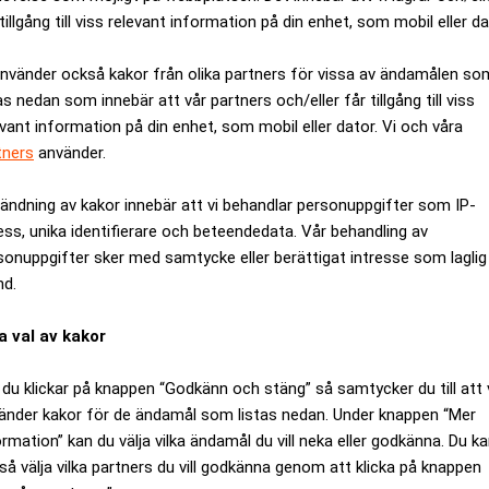
tillgång till viss relevant information på din enhet, som mobil eller da
använder också kakor från olika partners för vissa av ändamålen so
as nedan som innebär att vår partners och/eller får tillgång till viss
evant information på din enhet, som mobil eller dator. Vi och våra
tners
använder.
ändning av kakor innebär att vi behandlar personuppgifter som IP-
ess, unika identifierare och beteendedata. Vår behandling av
digt lukrativ marknad med stödtjänster. Det var återbetalningsti
sonuppgifter sker med samtycke eller berättigat intresse som laglig
llas
, forskare på RISE och tidigare doktorand vid Chalmers med 
nd.
a val av kakor
takt med att fler aktörer installerat batterier och konkurrense
ten som ska säkra en grön framtid. Dagens PS
du klickar på knappen “Godkänn och stäng” så samtycker du till att 
skiftet i termer av vilken funktion batterierna fyller:
änder kakor för de ändamål som listas nedan. Under knappen “Mer
av stödtjänstemarknaderna. Det som vattenkraften historiskt har 
ormation” kan du välja vilka ändamål du vill neka eller godkänna. Du k
så välja vilka partners du vill godkänna genom att klicka på knappen
t batterier har blivit så pass mycket billigare att man konkurrerar