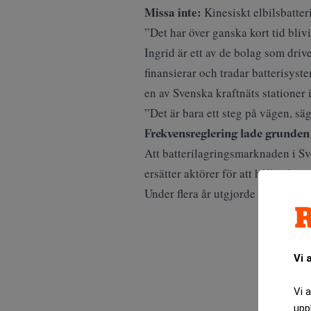
Missa inte:
Kinesiskt elbilsbatter
”Det har över ganska kort tid bliv
Ingrid är ett av de bolag som driv
finansierar och tradar batterisys
en av Svenska kraftnäts stationer
”Det är bara ett steg på vägen, sä
Frekvensreglering lade grunden
Att batterilagringsmarknaden i Sve
ersätter aktörer för att hålla elnät
Under flera år utgjorde den markn
Vi 
Vi 
upp