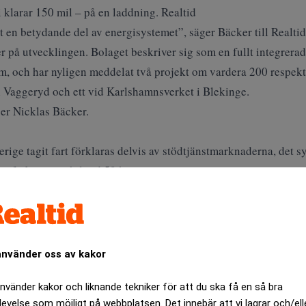
i klarar 150 mil – på en laddning. Realtid
it en betydande del av energisystemet”, säger Bäcker till Realtid
er på utvecklingen. Bolaget beskriver sig som en fullt integrera
tem, och har nyligen meddelat två projekt om vardera 200 respek
 i Vaggeryd och ett vid Karlshamnsverket i Blekinge.
ger Nicklas Bäcker.
rige tagit fart förklaras delvis av stödtjänstmarknaderna, det 
ets frekvens stabil vid 50 hertz.
aden en ovanligt lönsam nisch för batteriägare.
ANNONS
använder oss av kakor
använder kakor och liknande tekniker för att du ska få en så bra
levelse som möjligt på webbplatsen. Det innebär att vi lagrar och/ell