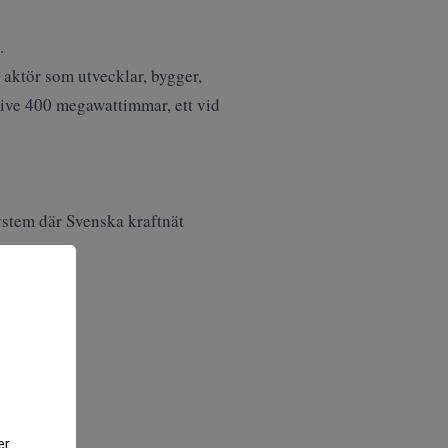
.
d aktör som utvecklar, bygger,
tive 400 megawattimmar, ett vid
system där Svenska kraftnät
er