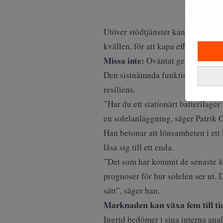
Utöver stödtjänster kan batterier 
kvällen, för att kapa effekttoppar
Missa inte:
Oväntat genombrott fö
Den sistnämnda funktionen har fåt
resiliens.
”Har du ett stationärt batterilager
en solelanläggning, säger Patrik O
Han betonar att lönsamheten i ett 
låsa sig till ett enda.
”Det som har kommit de senaste år
prognoser för hur solelen ser ut. 
sätt”, säger han.
Marknaden kan växa fem till ti
Ingrid bedömer i sina interna anal