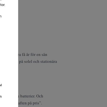
tor.
m
der på några få år för en sån
inriktning på solel och stationära
n hårdnat.
vi
gjort gör nu batterier. Och
an
 ut vattenkraften på pris”.