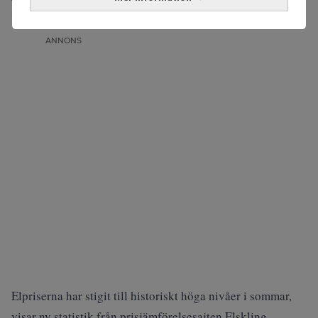
högre, jämfört med samma månad i fjol.
ANNONS
Elpriserna har stigit till historiskt höga nivåer i sommar,
visar ny statistik från prisjämförelsesajten Elskling.