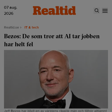
07 aug.
2026
Realtid.se
IT & tech
Bezos: De som tror att AI tar jobben
har helt fel
Jeff Bezos har blivit en av världens rikaste män och tillhör alltjämnt