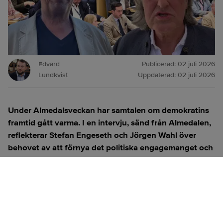
Edvard
Publicerad:
02 juli 2026
Lundkvist
Uppdaterad:
02 juli 2026
Under Almedalsveckan har samtalen om demokratins
framtid gått varma. I en intervju, sänd från Almedalen,
reflekterar Stefan Engeseth och Jörgen Wahl över
behovet av att förnya det politiska engagemanget och
hur modern teknik kan användas för att överbrygga
klyftan mellan medborgare och beslutsfattare.
Titta på
videosidan
för en ren videoupplevelse.
ANNONS