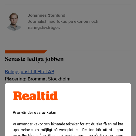
Johannes Stenlund
Journalist med fokus på ekonomi och
näringslivsfrågor.
Senaste lediga jobben
Bolagsjurist till Eltel AB
Placering:
Bromma, Stockholm
Sista ansökningsdag:
21/08/2026
Medarbetare inom Intern styrning och kontroll till Alecta
Sista ansökningsdag:
13/06/2026
Vi använder oss av kakor
Vi använder kakor och liknande tekniker för att du ska få en så bra
ANNONS
upplevelse som möjligt på webbplatsen. Det innebär att vi lagrar
och/eller får tillgång till viss relevant information på din enhet, som