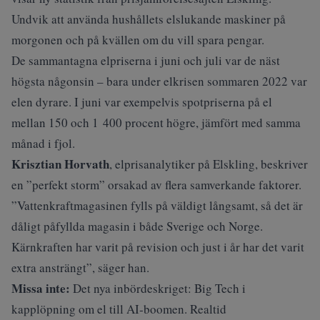
Undvik att använda hushållets elslukande maskiner på
morgonen och på kvällen om du vill spara pengar.
De sammantagna elpriserna i juni och juli var de näst
högsta någonsin – bara under elkrisen sommaren 2022 var
elen dyrare. I juni var exempelvis spotpriserna på el
mellan 150 och 1 400 procent högre, jämfört med samma
månad i fjol.
Krisztian Horvath
, elprisanalytiker på Elskling, beskriver
en ”perfekt storm” orsakad av flera samverkande faktorer.
”Vattenkraftmagasinen fylls på väldigt långsamt, så det är
dåligt påfyllda magasin i både Sverige och Norge.
Kärnkraften har varit på revision och just i år har det varit
extra ansträngt”, säger han.
Missa inte:
Det nya inbördeskriget: Big Tech i
kapplöpning om el till AI‑boomen. Realtid