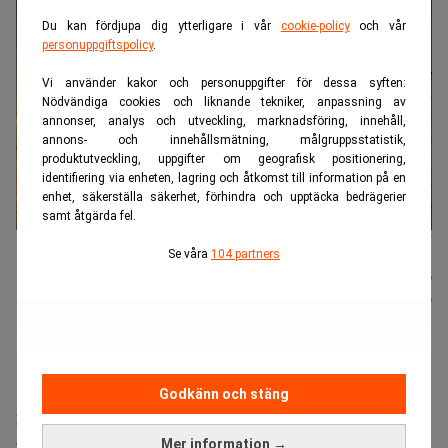
Du kan fördjupa dig ytterligare i vår
cookie-policy
och vår
personuppgiftspolicy
.
Vi använder kakor och personuppgifter för dessa syften:
Nödvändiga cookies och liknande tekniker, anpassning av
annonser, analys och utveckling, marknadsföring, innehåll,
annons- och innehållsmätning, målgruppsstatistik,
produktutveckling, uppgifter om geografisk positionering,
identifiering via enheten, lagring och åtkomst till information på en
enhet, säkerställa säkerhet, förhindra och upptäcka bedrägerier
samt åtgärda fel.
Elen har under sommaren varit ovanligt dyr. Foto: Johan Nilsson/TT
Se våra
104 partners
Nyhetsbyrån
Publicerad:
07 aug. 2026
TT
Uppdaterad:
07 aug. 2026
De sammantagna elpriserna i juni och juli var de näst
högsta någonsin – bara under elkrisen sommaren
Godkänn och stäng
2022 var elen dyrare. I juni var exempelvis
spotpriserna på el mellan 150 och 1 400 procent
Mer information →