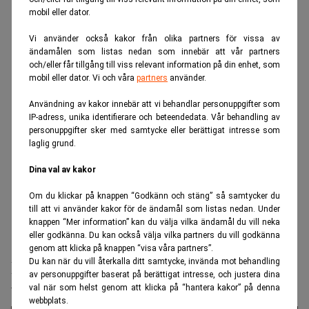
mobil eller dator.
Vi använder också kakor från olika partners för vissa av
ändamålen som listas nedan som innebär att vår partners
och/eller får tillgång till viss relevant information på din enhet, som
mobil eller dator. Vi och våra
partners
använder.
Användning av kakor innebär att vi behandlar personuppgifter som
IP-adress, unika identifierare och beteendedata. Vår behandling av
personuppgifter sker med samtycke eller berättigat intresse som
laglig grund.
Dina val av kakor
Om du klickar på knappen “Godkänn och stäng” så samtycker du
till att vi använder kakor för de ändamål som listas nedan. Under
knappen “Mer information” kan du välja vilka ändamål du vill neka
eller godkänna. Du kan också välja vilka partners du vill godkänna
Realtid.se
TT-nyhet
genom att klicka på knappen “visa våra partners”.
Du kan när du vill återkalla ditt samtycke, invända mot behandling
Elpriserna rusar till rekordnivåer –
av personuppgifter baserat på berättigat intresse, och justera dina
timmarna du ska undvika
val när som helst genom att klicka på “hantera kakor” på denna
webbplats.