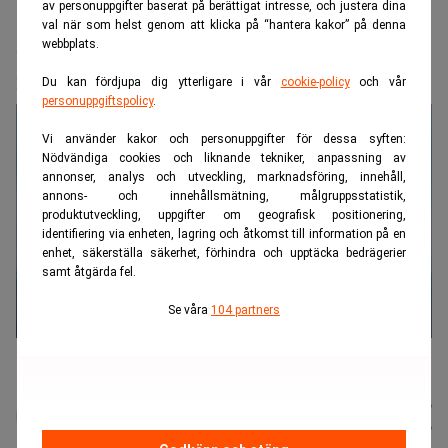
av personuppgifter baserat på berättigat intresse, och justera dina
Realtid.se
IT & tech
val när som helst genom att klicka på “hantera kakor” på denna
Skrotar vindkraften i USA – får
webbplats.
miljarder för att satsa på olja
Du kan fördjupa dig ytterligare i vår
cookie-policy
och vår
personuppgiftspolicy
.
Vi använder kakor och personuppgifter för dessa syften:
Nödvändiga cookies och liknande tekniker, anpassning av
annonser, analys och utveckling, marknadsföring, innehåll,
annons- och innehållsmätning, målgruppsstatistik,
produktutveckling, uppgifter om geografisk positionering,
identifiering via enheten, lagring och åtkomst till information på en
enhet, säkerställa säkerhet, förhindra och upptäcka bedrägerier
samt åtgärda fel.
Se våra
104 partners
USA betalar nu bolag för att stoppa vindkraft.(Foto: Joshua A.
Bickel /AP/TT)
Johan
Publicerad:
07 aug. 2026
Colliander
Uppdaterad:
07 aug. 2026