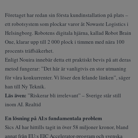
Företaget har redan sin första kundinstallation på plats –
ett robotsystem som plockar varor åt Nowaste Logistics i
Helsingborg. Robotens digitala hjärna, kallad Robot Brain
One, klarar upp till 2 000 plock i timmen med nära 100
procents träffsäkerhet.
Enligt Nouira innebär detta ett praktiskt bevis på att deras
metod fungerar: ”Det här är vanligtvis en stor utmaning
för våra konkurrenter. Vi löser den felande länken”, säger
han till
Ny Teknik
.
Läs även:
”Riskerar bli irrelevant” – Sverige står still
inom AI. Realtid
En lösning på AI:s fundamentala problem
Sics AI har hittills tagit in över 58 miljoner kronor, bland
annat från EU:s EIC Accelerator-program och svenska