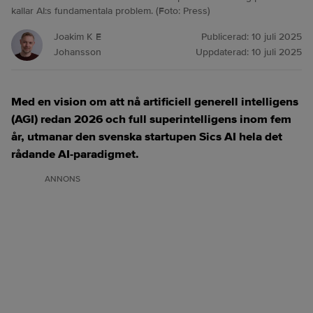
kallar AI:s fundamentala problem. (Foto: Press)
Joakim K E
Publicerad:
10 juli 2025
Johansson
Uppdaterad:
10 juli 2025
Med en vision om att nå artificiell generell intelligens
(AGI) redan 2026 och full superintelligens inom fem
år, utmanar den svenska startupen Sics AI hela det
rådande AI-paradigmet.
ANNONS