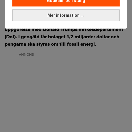
Godkänn och stäng
Den tyska energijätten RWE lägger ner sina
Mer information →
havsbaserade vindkraftsprojekt i USA efter en
uppgörelse med Donald Trumps inrikesdepartement
(DoI). I gengäld får bolaget 1,2 miljarder dollar och
pengarna ska styras om till fossil energi.
ANNONS