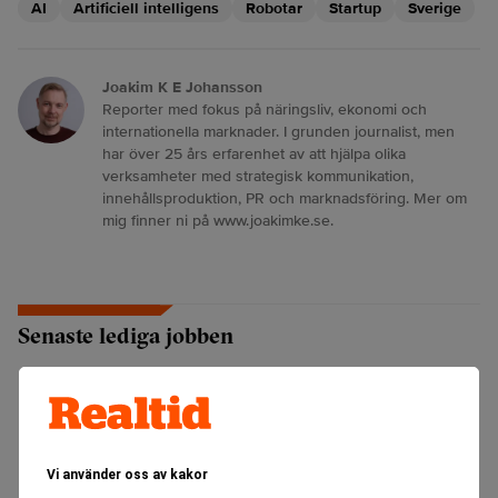
AI
Artificiell intelligens
Robotar
Startup
Sverige
Joakim K E Johansson
Reporter med fokus på näringsliv, ekonomi och
internationella marknader. I grunden journalist, men
har över 25 års erfarenhet av att hjälpa olika
verksamheter med strategisk kommunikation,
innehållsproduktion, PR och marknadsföring. Mer om
mig finner ni på www.joakimke.se.
Senaste lediga jobben
Vi använder oss av kakor