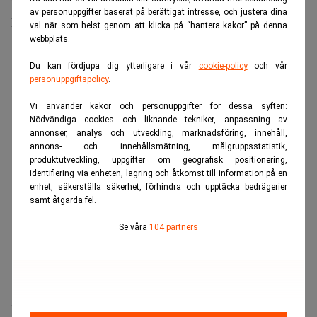
”absoluta nödfall”. Realtid
av personuppgifter baserat på berättigat intresse, och justera dina
Någon utdragen prischock blev det ändå inte.
val när som helst genom att klicka på “hantera kakor” på denna
webbplats.
ANNONS
Du kan fördjupa dig ytterligare i vår
cookie-policy
och vår
personuppgiftspolicy
.
Vi använder kakor och personuppgifter för dessa syften:
Nödvändiga cookies och liknande tekniker, anpassning av
annonser, analys och utveckling, marknadsföring, innehåll,
annons- och innehållsmätning, målgruppsstatistik,
produktutveckling, uppgifter om geografisk positionering,
identifiering via enheten, lagring och åtkomst till information på en
enhet, säkerställa säkerhet, förhindra och upptäcka bedrägerier
samt åtgärda fel.
Se våra
104 partners
Som
Dagens PS
konstaterar föll priset tillbaka sedan Kina