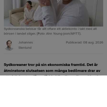
Sydkoreanska bebisar får allt oftare ett aktiekonto i takt med att
börsen i landet stiger. (Foto: Ahn Young-joon/AP/TT).
Johannes
Publicerad:
08 aug. 2026
Stenlund
Sydkoreaner tror på sin ekonomiska framtid. Det är
åtminstone slutsatsen som många bedömare drar av
att aktiekonton för nyfödda blir allt vanligare i landet.
ANNONS