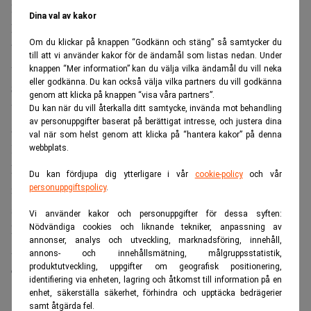
lägsta nivån som hittills registrerats enligt energirådet.
Dina val av kakor
Minskningen förklaras dels av ett ryskt exportförbud för
Om du klickar på knappen “Godkänn och stäng” så samtycker du
bensin, dels av lägre kapacitet vid flera raffinaderier efter
till att vi använder kakor för de ändamål som listas nedan. Under
ukrainska attacker.
knappen “Mer information” kan du välja vilka ändamål du vill neka
eller godkänna. Du kan också välja vilka partners du vill godkänna
Stoppat verksamheten
genom att klicka på knappen “visa våra partners”.
Under de senaste månaderna har Ukraina intensifierat
Du kan när du vill återkalla ditt samtycke, invända mot behandling
av personuppgifter baserat på berättigat intresse, och justera dina
angreppen mot rysk oljeinfrastruktur i syfte att minska
val när som helst genom att klicka på “hantera kakor” på denna
Kremls energirelaterade inkomster.
webbplats.
Enligt uppgifter till nyhetsbyrån
Reuters
har ett raffinaderi
Du kan fördjupa dig ytterligare i vår
cookie-policy
och vår
i Permregionen, som drivs av oljebolaget Lukoil, helt
personuppgiftspolicy
.
stoppat sin verksamhet efter en attack tidigare i maj.
Vi använder kakor och personuppgifter för dessa syften:
Reparationsarbetet väntas ta flera veckor.
Nödvändiga cookies och liknande tekniker, anpassning av
annonser, analys och utveckling, marknadsföring, innehåll,
Anläggningen bearbetade omkring 250 000 fat olja per
annons- och innehållsmätning, målgruppsstatistik,
produktutveckling, uppgifter om geografisk positionering,
dag under förra året.
identifiering via enheten, lagring och åtkomst till information på en
enhet, säkerställa säkerhet, förhindra och upptäcka bedrägerier
ANNONS
samt åtgärda fel.