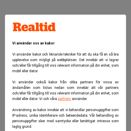
Vi använder oss av kakor
Vi använder kakor och liknande tekniker för att du ska få en så bra
upplevelse som möjligt på webbplatsen. Det innebär att vi lagrar
och/eller får tillgång till viss relevant information på din enhet, som
mobil eller dator.
Vi använder också kakor från olika partners för vissa av
ändamålen som listas nedan som innebär att vår partners
Skadats vid attacker
och/eller får tillgång till viss relevant information på din enhet, som
mobil eller dator. Vi och våra
partners
använder.
Även den totala exportvolymen minskade något i april och
uppgick till drygt sju miljoner fat per dag.
Användning av kakor innebär att vi behandlar personuppgifter som
IP-adress, unika identifierare och beteendedata. Vår behandling av
Särskilt tydlig var nedgången för raffinerade
personuppgifter sker med samtycke eller berättigat intresse som
oljeprodukter. Exporten inom det området föll till den
laglig grund.